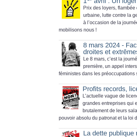
1
avril : Un loge
Prix des loyers, flambée 
urbaine, lutte contre la ge
à l’occasion de la jour
mobilisons nous
!
8 mars 2024 - Fac
droites et extrême
Le 8 mars, c’est la journ
première, un appel inter
féministes dans les préoccupations 
Profits records, l
L’actuelle vague de licen
grandes entreprises qui 
brutalement de leurs sala
pouvoir absolu du patronat et la loi
La dette publique 