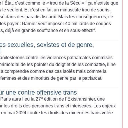
 l’État, c’est comme le «
trou de la Sécu
» : ça n’existe que
 le veulent. Et c’est en fait un minuscule trou de souris,
sé dans des paradis fiscaux. Mais les conséquences, ce
 les payer : Barnier veut imposer 40 milliards de coupes
s, déjà en grande souffrance et en sous-effectif.
es sexuelles, sexistes et de genre,
!
nifesterons contre les violences patriarcales commises
rimordial de les pointer du doigt et de les combattre, il ne
pas à comprendre comme des cas isolés mais comme la
femmes et des minorités de genre par le patriarcat.
ur une contre offensive trans
e
Paris aura lieu la 27
édition de l’Existransinter, une
 les droits des personnes trans et intersexes. Les enjeux
tée en mai 2024 contre les droits des mineur
·
es trans votée