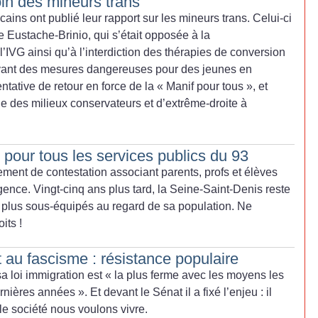
oin des mineurs trans
ins ont publié leur rapport sur les mineurs trans.
Celui-ci
ne Eustache-Brinio, qui s’était opposée à la
l’IVG ainsi
qu’à l’interdiction des thérapies de conversion
uvant des mesures dangereuses pour des jeunes en
ntative de retour en force de la «
Manif pour tous
», et
ade des milieux conservateurs et d’extrême-droite à
pour tous les services publics du 93
ent de contestation associant parents, profs et élèves
gence. Vingt-cinq ans plus tard, la Seine-Saint-Denis reste
 plus sous-équipés au regard de sa population. Ne
oits
!
 au fascisme : résistance populaire
sa loi immigration est «
la plus ferme avec les moyens les
ernières années
». Et devant le Sénat il a fixé l’enjeu : il
le société nous voulons vivre.