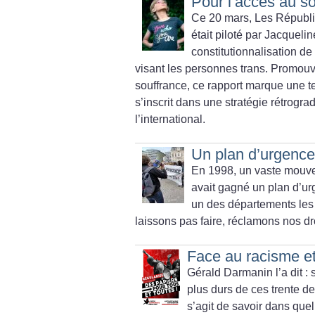
Pour l’accès au s
Ce 20 mars, Les Républica
était piloté par Jacqueli
constitutionnalisation de 
visant les personnes trans. Promo
souffrance, ce rapport marque une te
s’inscrit dans une stratégie rétrogr
l’international.
Un plan d’urgence 
En 1998, un vaste mouvem
avait gagné un plan d’ur
un des départements les
laissons pas faire, réclamons nos dr
Face au racisme et
Gérald Darmanin l’a dit : 
plus durs de ces trente d
s’agit de savoir dans quel