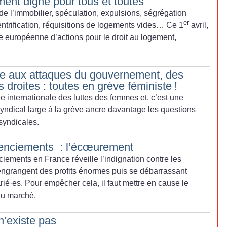
ment digne pour tous et toutes
de l’immobilier, spéculation, expulsions,
ségrégation
er
ntrification, réquisitions de
logements vides… Ce 1
avril,
née européenne
d’actions pour le droit au logement,
e aux attaques du gouvernement, des
s droites : toutes en grève féministe
!
ée internationale des luttes des femmes et, c’est une
syndical large à la grève ancre davantage les questions
syndicales.
icenciements : l’écœurement
ciements en France réveille l’indignation contre les
engrangent des profits énormes puis se débarrassant
rié
·
es. Pour empêcher cela, il faut mettre en cause le
 du marché.
n’existe pas