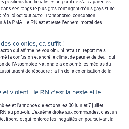
s positions traditionalistes au point de s’accaparer les
dans ses rangs le plus gros contingent d’élus gays suite
a réalité est tout autre. Transphobie, conception
ion à la PMA : le RN est et reste l’ennemi mortel des
des colonies, ça suffit
!
ron qui affirme ne vouloir «
ni retrait ni report mais
emé la confusion et ancré le climat de peur et de deuil qui
tion de l’Assemblée Nationale a détourné les médias du
aussi urgent de résoudre : la fin de la colonisation de la
 et violent : le RN c’est la peste et le
lée et l’annonce d’élections les 30 juin et 7 juillet
 RN au pouvoir. L’extrême droite aux commandes, c’est un
e, libéral et qui renforce les inégalités en poursuivant la