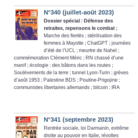
N°340 (juillet-août 2023)
Dossier spécial : Défense des
retraites, repensons le combat
;
Marche des fiertés
; stérilisation des
femmes à Mayotte
; ChatGPT
; journées
d’été de l’UCL
; meurtre de Nahel
;
commémoration Clément Méric
; RN chassé d’une
manif
; écologie : des bâtons dans les routes
;
Soulèvements de la terre
; tunnel Lyon-Turin
; grèves
d’août 1953
; Palestine BDS
; Poutine-Prigojine
;
communistes libertaires allemands
; bitcoin
; IRA
N°341 (septembre 2023)
Rentrée sociale, loi Darmanin, extrême
droite au pouvoir en Italie, révoltes