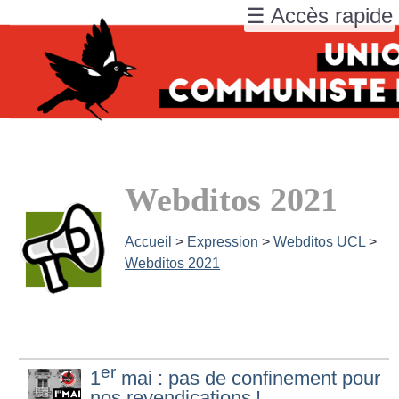
☰ Accès rapide
Webditos 2021
Accueil
>
Expression
>
Webditos UCL
>
Webditos 2021
er
1
mai : pas de confinement pour
nos revendications
!