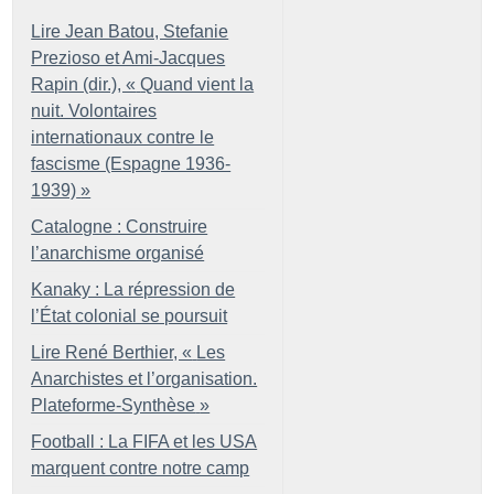
Lire Jean Batou, Stefanie
Prezioso et Ami-Jacques
Rapin (dir.), «
Quand vient la
nuit. Volontaires
internationaux contre le
fascisme (Espagne 1936-
1939)
»
Catalogne : Construire
l’anarchisme organisé
Kanaky : La répression de
l’État colonial se poursuit
Lire René Berthier, «
Les
Anarchistes et l’organisation.
Plateforme-Synthèse
»
Football : La FIFA et les USA
marquent contre notre camp