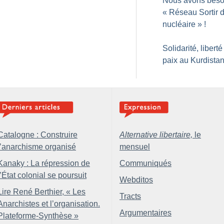
Nous avons beso
«
Réseau Sortir 
nucléaire
»
!
Solidarité, liberté
paix au Kurdista
Catalogne : Construire
Alternative libertaire,
le
l’anarchisme organisé
mensuel
Kanaky : La répression de
Communiqués
l’État colonial se poursuit
Webditos
Lire René Berthier, «
Les
Tracts
Anarchistes et l’organisation.
Argumentaires
Plateforme-Synthèse
»