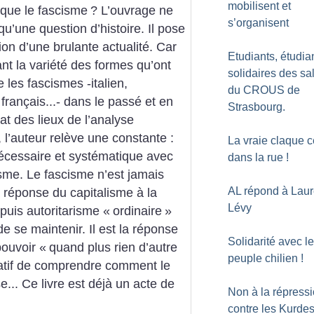
mobilisent et
 que le fascisme
? L’ouvrage ne
s’organisent
u’une question d’histoire. Il pose
on d’une brulante actualité. Car
Etudiants, étudia
nt la variété des formes qu’ont
solidaires des sa
 les fascismes -italien,
du CROUS de
français...- dans le passé et en
Strasbourg.
tat des lieux de l’analyse
, l’auteur relève une constante :
La vraie claque c
nécessaire et systématique avec
dans la rue
!
isme. Le fascisme n’est jamais
AL répond à Laur
a réponse du capitalisme à la
Lévy
puis autoritarisme «
ordinaire
»
 se maintenir. Il est la réponse
Solidarité avec le
pouvoir «
quand plus rien d’autre
peuple chilien
!
ératif de comprendre comment le
e... Ce livre est déjà un acte de
Non à la répress
contre les Kurde