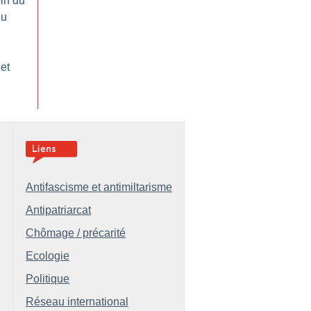
in du
du
 et
n
Antifascisme et antimiltarisme
Antipatriarcat
Chômage / précarité
Ecologie
Politique
Réseau international