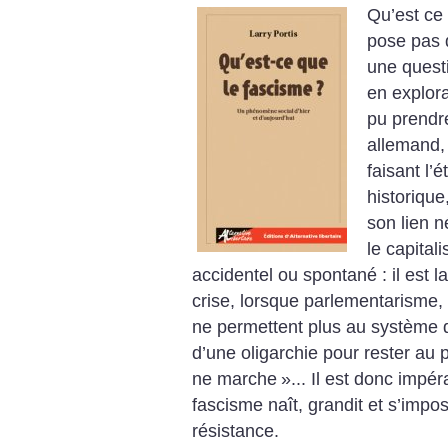
Qu’est ce
pose pas q
une questi
en explora
pu prendre
allemand, 
faisant l’é
historique
son lien 
le capital
accidentel ou spontané : il est l
crise, lorsque parlementarisme, 
ne permettent plus au système de
d’une oligarchie pour rester au 
ne marche
»... Il est donc imp
fascisme naît, grandit et s’impos
résistance.