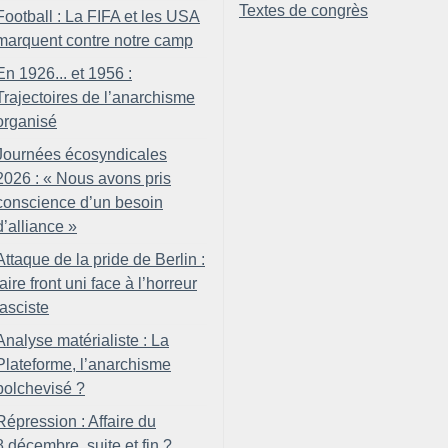
Textes de congrès
Football : La FIFA et les USA
marquent contre notre camp
En 1926... et 1956 :
Trajectoires de l’anarchisme
organisé
Journées écosyndicales
2026 : «
Nous avons pris
conscience d’un besoin
d’alliance
»
Attaque de la pride de Berlin :
faire front uni face à l’horreur
fasciste
Analyse matérialiste : La
Plateforme, l’anarchisme
bolchevisé
?
Répression : Affaire du
8 décembre, suite et fin
?