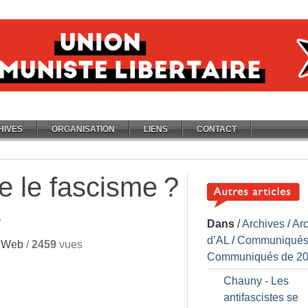
HIVES
ORGANISATION
LIENS
CONTACT
e le fascisme
?
s
Dans
/
Archives
/
Ar
d’AL
/
Communiqués
 Web
/
2459
vues
Communiqués de 2
Chauny - Les
antifascistes se