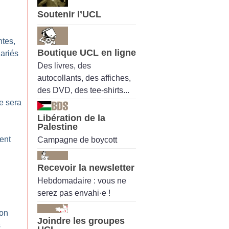
Soutenir l’UCL
ntes,
Boutique UCL en ligne
lariés
Des livres, des
autocollants, des affiches,
des DVD, des tee-shirts...
e sera
Libération de la
Palestine
ent
Campagne de boycott
Recevoir la newsletter
Hebdomadaire : vous ne
serez pas envahi·e !
ion
Joindre les groupes
s