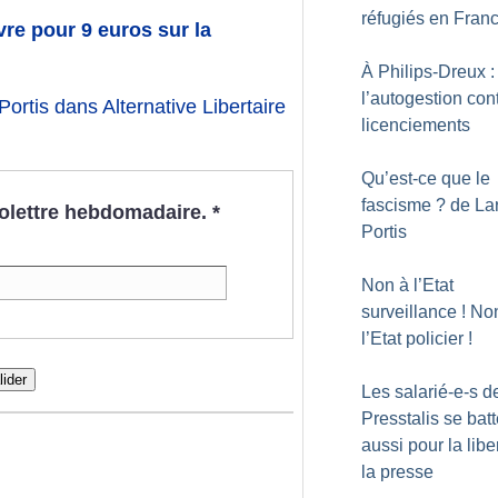
réfugiés en Fran
re pour 9 euros sur la
À Philips-Dreux :
l’autogestion cont
 Portis dans Alternative Libertaire
licenciements
Qu’est-ce que le
fascisme
? de La
nfolettre hebdomadaire.
*
Portis
Non à l’Etat
surveillance
! No
l’Etat policier
!
lider
Les salarié-e-s d
Presstalis se batt
aussi pour la libe
la presse