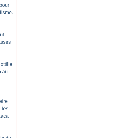
 pour
alisme.
ut
lasses
ottille
p au
aire
 les
xaca