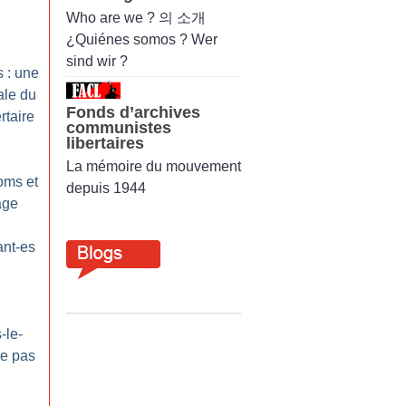
Who are we ? 의 소개
¿Quiénes somos ? Wer
sind wir ?
 : une
ale du
Fonds d’archives
taire
communistes
libertaires
La mémoire du mouvement
oms et
depuis 1944
age
ant-es
-le-
ce pas