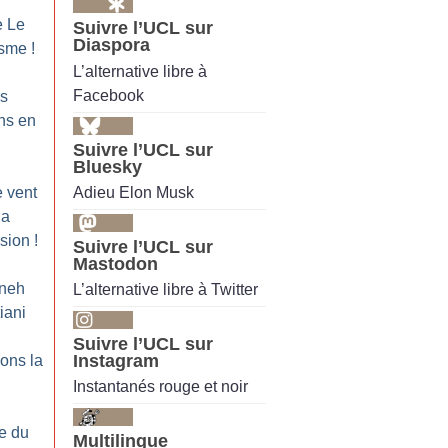
e Le
Suivre l’UCL sur
Diaspora
isme
!
L’alternative libre à
Facebook
es
ns en
Suivre l’UCL sur
Bluesky
Adieu Elon Musk
e vent
la
ssion
!
Suivre l’UCL sur
Mastodon
ineh
L’alternative libre à Twitter
iani
Suivre l’UCL sur
Instagram
ions la
Instantanés rouge et noir
ue du
Multilingue