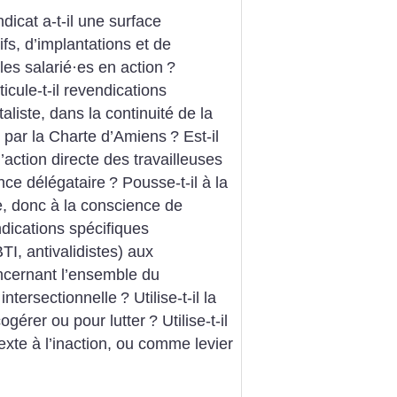
dicat a-t-il une surface
ifs, d’implantations et de
les salarié
·
es en action
?
icule-t-il revendications
aliste, dans la continuité de la
 par la Charte d’Amiens
? Est-il
 l’action directe des travailleuses
ance délégataire
? Pousse-t-il à la
le, donc à la conscience de
endications spécifiques
TI, antivalidistes) aux
ncernant l’ensemble du
 intersectionnelle
? Utilise-t-il la
cogérer ou pour lutter
? Utilise-t-il
exte à l’inaction, ou comme levier