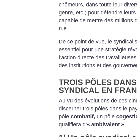
chômeurs, dans toute leur divers
genre, etc.) pour défendre leurs i
capable de mettre des millions 
rue.
De ce point de vue, le syndical
essentiel pour une stratégie révo
l’action directe des travailleuse
des institutions et des gouvern
TROIS PÔLES DANS
SYNDICAL EN FRA
Au vu des évolutions de ces cin
discerner trois pôles dans le p
pôle
combatif,
un pôle
cogesti
qualifiera d’
«
ambivalent
»
.