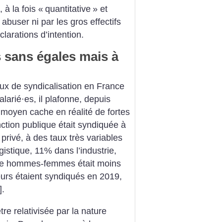
à la fois «
quantitative
» et
 abuser ni par les gros effectifs
larations d’intention.
s sans égales mais à
aux de syndicalisation en France
alarié
·
es, il plafonne, depuis
 moyen cache en réalité de fortes
nction publique était syndiquée à
rivé, à des taux très variables
gistique, 11% dans l’industrie,
nce hommes-femmes était moins
eurs étaient syndiqués en 2019,
]
.
re relativisée par la nature