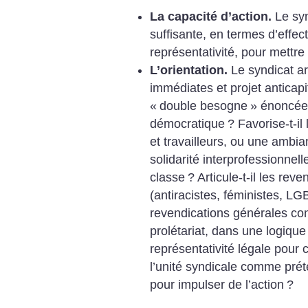
La capacité d’action.
Le syn
suffisante, en termes d’effect
représentativité, pour mettre 
L’orientation.
Le syndicat art
immédiates et projet anticapit
«
double besogne
» énoncée
démocratique
? Favorise-t-il
et travailleurs, ou une ambi
solidarité interprofessionnel
classe
? Articule-t-il les rev
(antiracistes, féministes, LGB
revendications générales co
prolétariat, dans une logique
représentativité légale pour 
l’unité syndicale comme prét
pour impulser de l’action
?