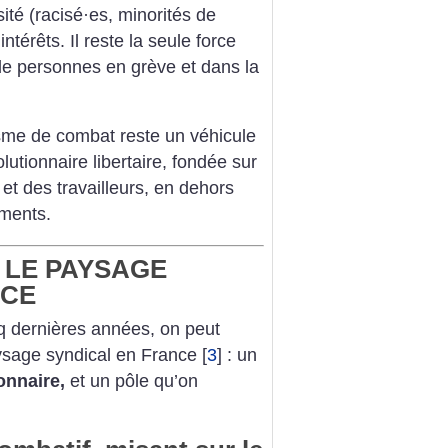
ité (racisé
·
es, minorités de
ntérêts. Il reste la seule force
de personnes en grève et dans la
isme de combat reste un véhicule
lutionnaire libertaire, fondée sur
s et des travailleurs, en dehors
ements.
 LE PAYSAGE
NCE
q dernières années, on peut
aysage syndical en France
[
3
]
: un
onnaire,
et un pôle qu’on