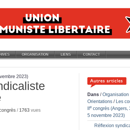
HIVES
ORGANISATION
LIENS
CONTACT
ovembre 2023)
dicaliste
e
Dans
/
Organisation
Orientations
/
Les co
e
II
congrès (Angers, 
congrès
/
1763
vues
5 novembre 2023)
Réflexion syndica