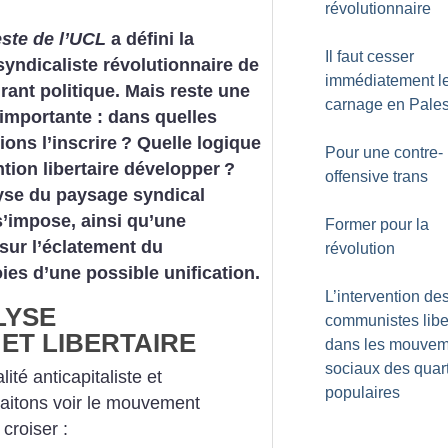
révolutionnaire
ste de l’UCL
a défini la
Il faut cesser
syndicaliste révolutionnaire de
immédiatement l
rant politique. Mais reste une
carnage en Pales
importante : dans quelles
ions l’inscrire
? Quelle logique
Pour une contre-
ntion libertaire développer
?
offensive trans
yse du paysage syndical
s’impose, ainsi qu’une
Former pour la
 sur l’éclatement du
révolution
oies d’une possible unification.
L’intervention de
LYSE
communistes libe
ET LIBERTAIRE
dans les mouvem
sociaux des quart
lité anticapitaliste et
populaires
aitons voir le mouvement
croiser :