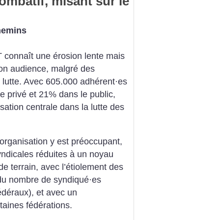
ombatif, misant sur le
chemins
 connaît une érosion lente mais
 son audience, malgré des
 lutte. Avec 605.000 adhérent
·
es
 privé et 21% dans le public,
ation centrale dans la lutte des
d’organisation y est préoccupant,
ndicales réduites à un noyau
e terrain, avec l’étiolement des
 du nombre de syndiqué
·
es
édéraux), et avec un
taines fédérations.