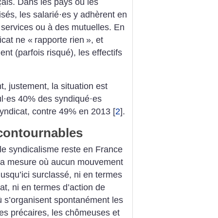
çais. Dans les pays où les
isés, les salarié
·
es y adhèrent en
 services ou à des mutuelles. En
icat ne «
rapporte rien
», et
 (parfois risqué), les effectifs
 justement, la situation est
l
·
es 40% des syndiqué
·
es
r syndicat, contre 49% en 2013
[
2
]
.
ncontournables
 le syndicalisme reste en France
s la mesure où aucun mouvement
 jusqu’ici surclassé, ni en termes
at, ni en termes d’action de
où s’organisent spontanément les
, les précaires, les chômeuses et