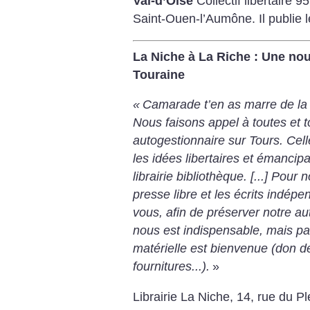
Val-d’Oise
Collectif libertaire 
Saint-Ouen-l’Aumône. Il publie le
La Niche à La Riche : Une nouve
Touraine
«
Camarade t’en as marre de la 
Nous faisons appel à toutes et 
autogestionnaire sur Tours. Celle
les idées libertaires et émancip
librairie bibliothèque. [...] Pour
presse libre et les écrits indép
vous, afin de préserver notre au
nous est indispensable, mais pa
matérielle est bienvenue (don de
fournitures...).
»
Librairie La Niche, 14, rue du P