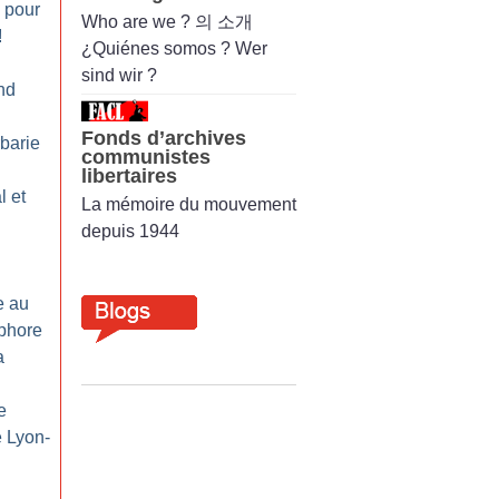
 pour
Who are we ? 의 소개
!
¿Quiénes somos ? Wer
sind wir ?
nd
Fonds d’archives
barie
communistes
libertaires
 et
La mémoire du mouvement
depuis 1944
e au
phore
a
e
e Lyon-