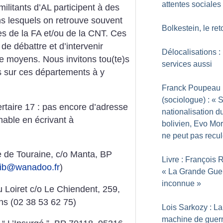
attentes sociales
militants d’AL participent à des
dans lesquels on retrouve souvent
Bolkestein, le ret
s de la FA et/ou de la CNT. Ces
de débattre et d’intervenir
Délocalisations : 
e moyens. Nous invitons tou(te)s
services aussi
s sur ces départements à y
Franck Poupeau
(sociologue) : «
S
bertaire 17 : pas encore d’adresse
nationalisation d
gnable en écrivant à
bolivien, Evo Mo
ne peut pas recul
re de Touraine, c/o Manta, BP
Livre : François 
lib@wanadoo.fr
)
«
La Grande Gue
inconnue
»
u Loiret
c/o Le Chiendent, 259,
s (02 38 53 62 75)
Lois Sarkozy : La
machine de guerr