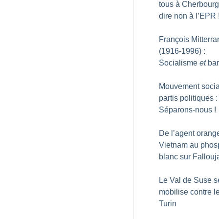
tous à Cherbourg
dire non à l’EPR
François Mitterra
(1916-1996) :
Socialisme
et
bar
Mouvement social
partis politiques :
Séparons-nous
!
De l’agent orang
Vietnam au phos
blanc sur Fallouj
Le Val de Suse s
mobilise contre l
Turin