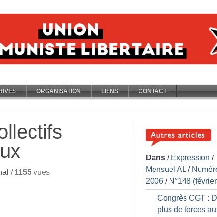
HIVES
ORGANISATION
LIENS
CONTACT
llectifs
aux
Dans
/
Expression
/
Mensuel AL
/
Numér
nal
/
1155
vues
2006
/
N°148 (févrie
Congrès CGT : D
plus de forces au