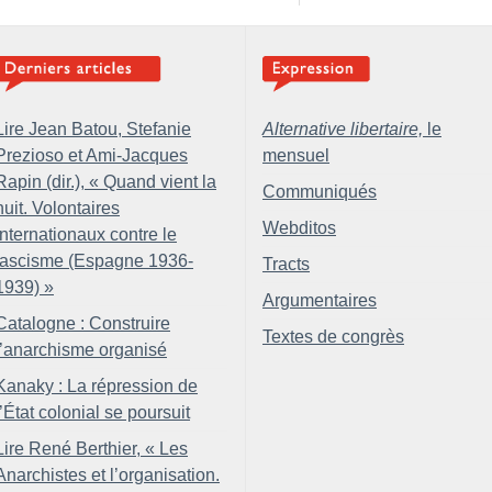
Lire Jean Batou, Stefanie
Alternative libertaire,
le
Prezioso et Ami-Jacques
mensuel
Rapin (dir.), «
Quand vient la
Communiqués
nuit. Volontaires
Webditos
internationaux contre le
fascisme (Espagne 1936-
Tracts
1939)
»
Argumentaires
Catalogne : Construire
Textes de congrès
l’anarchisme organisé
Kanaky : La répression de
l’État colonial se poursuit
Lire René Berthier, «
Les
Anarchistes et l’organisation.