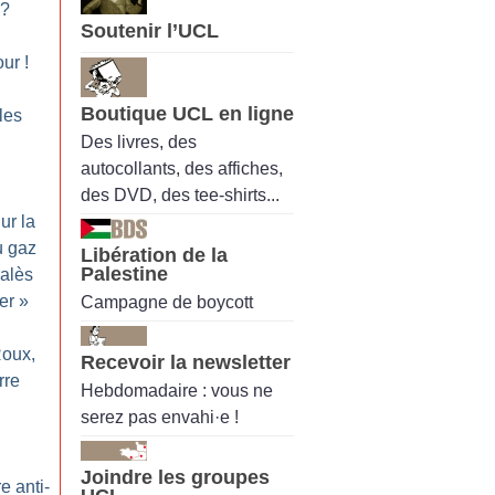
?
Soutenir l’UCL
our
!
Boutique UCL en ligne
les
Des livres, des
autocollants, des affiches,
des DVD, des tee-shirts...
ur la
u gaz
Libération de la
Palestine
ralès
er
»
Campagne de boycott
Roux,
Recevoir la newsletter
rre
Hebdomadaire : vous ne
serez pas envahi·e !
Joindre les groupes
e anti-