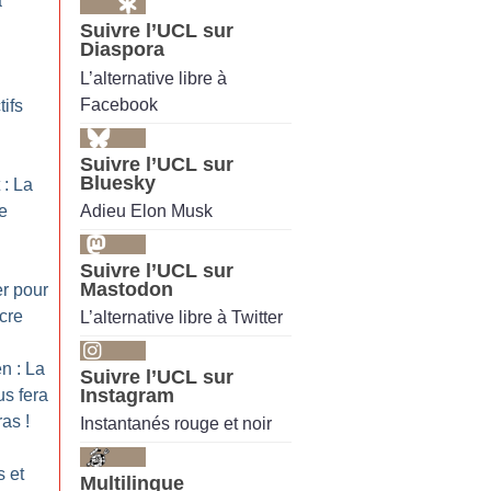
a
Suivre l’UCL sur
Diaspora
L’alternative libre à
Facebook
tifs
Suivre l’UCL sur
Bluesky
 : La
Adieu Elon Musk
le
Suivre l’UCL sur
Mastodon
er pour
ncre
L’alternative libre à Twitter
n : La
Suivre l’UCL sur
Instagram
us fera
ras
!
Instantanés rouge et noir
s et
Multilingue