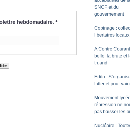
accablantes de l
SNCF et du
gouvernement
nfolettre hebdomadaire.
*
Copinage : collec
libertaires locaux
A Contre Courant
belle, la brute et 
truand
lider
Edito : S’organis
lutter et pour vai
Mouvement lycée
répression ne no
pas baisser les b
Nucléaire : Toute