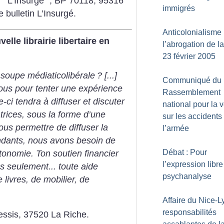
95 “ L’Insurgé ”, BP 70118, 95316
immigrés
 bulletin L’Insurgé.
Anticolonialisme 
lle librairie libertaire en
l’abrogation de la
23 février 2005
soupe médiaticolibérale
? [...]
Communiqué du
tous pour tenter une expérience
Rassemblement
-ci tendra à diffuser et discuter
national pour la v
atrices, sous la forme d’une
sur les accidents
 nous permettre de diffuser la
l’armée
endants, nous avons besoin de
Débat : Pour
tonomie. Ton soutien financier
l’expression libre
s seulement... toute aide
psychanalyse
 livres, de mobilier, de
Affaire du Nice-L
responsabilités
lessis, 37520 La Riche.