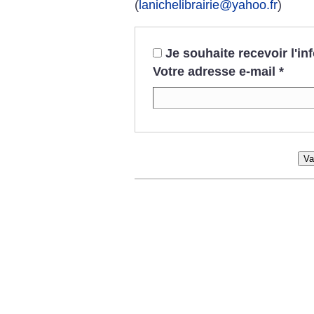
(
lanichelibrairie@yahoo.fr
)
Je souhaite recevoir l'i
Votre adresse e-mail
*
Va