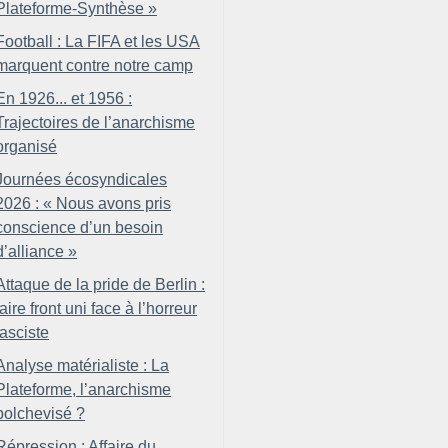
Plateforme-Synthèse
»
Football : La FIFA et les USA
marquent contre notre camp
En 1926... et 1956 :
Trajectoires de l’anarchisme
organisé
Journées écosyndicales
2026 : «
Nous avons pris
conscience d’un besoin
d’alliance
»
Attaque de la pride de Berlin :
faire front uni face à l’horreur
fasciste
Analyse matérialiste : La
Plateforme, l’anarchisme
bolchevisé
?
Répression : Affaire du