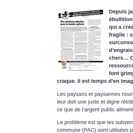
Depuis ja
ébullitio
qui a cré
fragile :
surconso
d’engrais
chers… C
ressource
font grim
craque. Il est temps d’en imag
Les paysans et paysannes nourri
leur doit une juste et digne rétri
ce que de l’argent public aliment
Le problème est que les subventi
commune (PAC) sont utilisées po