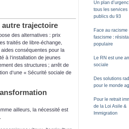
Un plan d’urgenc
tous les services
publics du 93
autre trajectoire
Face au racisme 
se des alternatives : prix
fascisme : résist
es traités de libre-échange,
populaire
; aides conséquentes pour la
ité à l’installation de jeunes
Le RN est une a
sement des structures
; arrêt de
sociale
tion d’une «
Sécurité sociale de
Des solutions rad
pour le monde ag
ransformation
Pour le retrait im
de la Loi Asile &
mme ailleurs, la nécessité est
Immigration
e.