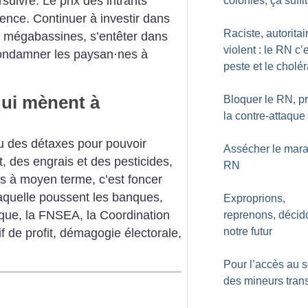
rsuivre. Le prix des intrants
colonies, ça suffit
nce. Continuer à investir dans
Raciste, autoritai
s mégabassines, s’entêter dans
violent : le RN c’e
condamner les paysan
·
nes à
peste et le cholé
qui mènent à
Bloquer le RN, p
la contre-attaque
 des détaxes pour pouvoir
Assécher le mara
, des engrais et des pesticides,
RN
is à moyen terme, c’est foncer
laquelle poussent les banques,
Exproprions,
ique, la FNSEA, la Coordination
reprenons, décid
notre futur
oif de profit, démagogie électorale,
Pour l’accès au s
des mineurs tran