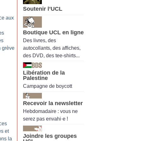
Soutenir l’UCL
ce aux
Boutique UCL en ligne
es
Des livres, des
es
autocollants, des affiches,
n grève
des DVD, des tee-shirts...
Libération de la
Palestine
Campagne de boycott
Recevoir la newsletter
Hebdomadaire : vous ne
serez pas envahi·e !
nces
es et
Joindre les groupes
ons la