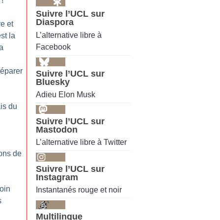
!
Suivre l’UCL sur
Diaspora
re et
L’alternative libre à
st la
Facebook
ra
réparer
Suivre l’UCL sur
Bluesky
Adieu Elon Musk
is du
Suivre l’UCL sur
Mastodon
L’alternative libre à Twitter
ons de
Suivre l’UCL sur
Instagram
oin
Instantanés rouge et noir
s
Multilingue