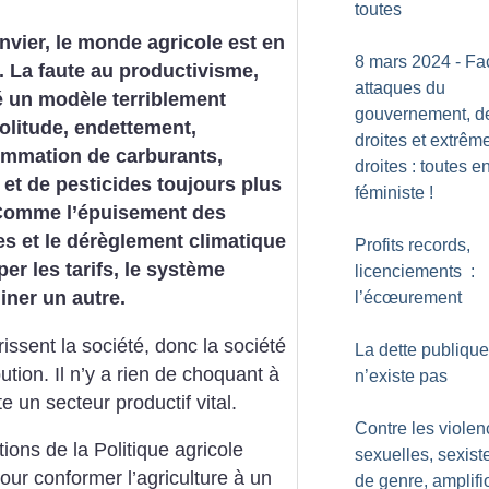
toutes
nvier, le monde agricole est en
8 mars 2024 - Fa
n. La faute au productivisme,
attaques du
é un modèle terriblement
gouvernement, d
 solitude, endettement,
droites et extrêm
mmation de carburants,
droites : toutes e
 et de pesticides toujours plus
féministe
!
omme l’épuisement des
s et le dérèglement climatique
Profits records,
per les tarifs, le système
licenciements :
iner un autre.
l’écœurement
ssent la société, donc la société
La dette publique
bution. Il n’y a rien de choquant à
n’existe pas
e un secteur productif vital.
Contre les viole
ons de la Politique agricole
sexuelles, sexist
ur conformer l’agriculture à un
de genre, amplifi