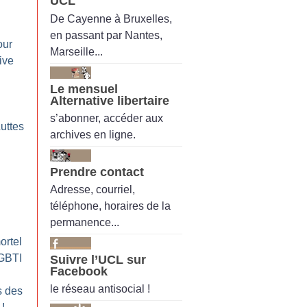
UCL
De Cayenne à Bruxelles,
en passant par Nantes,
our
Marseille...
ive
Le mensuel
Alternative libertaire
s’abonner, accéder aux
uttes
archives en ligne.
Prendre contact
Adresse, courriel,
téléphone, horaires de la
permanence...
ortel
GBTI
Suivre l’UCL sur
Facebook
le réseau antisocial !
s des