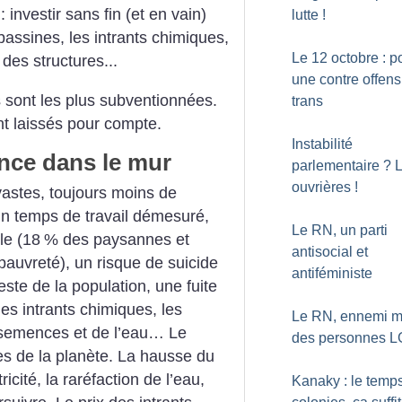
 investir sans fin (et en vain)
lutte
!
assines, les intrants chimiques,
Le 12 octobre : p
des structures...
une contre offens
s sont les plus subventionnées.
trans
nt laissés pour compte.
Instabilité
nce dans le mur
parlementaire
? L
ouvrières
!
vastes, toujours moins de
, un temps de travail démesuré,
Le RN, un parti
le (18
% des paysannes et
antisocial et
pauvreté), un risque de suicide
antiféministe
este de la population, une fuite
es intrants chimiques, les
Le RN, ennemi m
 semences et de l’eau… Le
des personnes L
es de la planète. La hausse du
ricité, la raréfaction de l’eau,
Kanaky : le temp