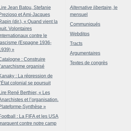
Lire Jean Batou, Stefanie
Alternative libertaire,
le
Prezioso et Ami-Jacques
mensuel
Rapin (dir.), «
Quand vient la
Communiqués
nuit. Volontaires
Webditos
internationaux contre le
fascisme (Espagne 1936-
Tracts
1939)
»
Argumentaires
Catalogne : Construire
Textes de congrès
l’anarchisme organisé
Kanaky : La répression de
l’État colonial se poursuit
Lire René Berthier, «
Les
Anarchistes et l’organisation.
Plateforme-Synthèse
»
Football : La FIFA et les USA
marquent contre notre camp