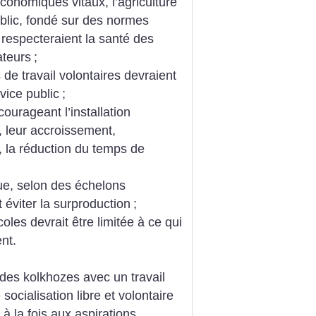
onomiques vitaux, l’agriculture
ublic, fondé sur des normes
 respecteraient la santé des
ateurs
;
s de travail volontaires devraient
vice public
;
courageant l’installation
s, leur accroissement,
s, la réduction du temps de
ue, selon des échelons
t éviter la surproduction
;
coles devrait être limitée à ce qui
nt.
r des kolkhozes avec un travail
socialisation libre et volontaire
 à la fois aux aspirations