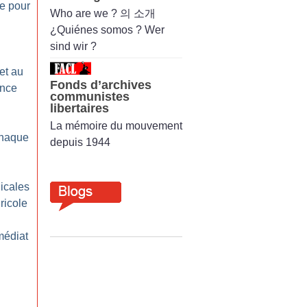
e pour
Who are we ? 의 소개
¿Quiénes somos ? Wer
sind wir ?
et au
Fonds d’archives
ance
communistes
libertaires
La mémoire du mouvement
rnaque
depuis 1944
icales
ricole
médiat