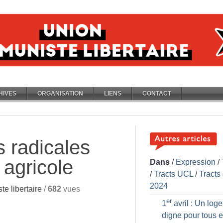
HIVES
ORGANISATION
LIENS
CONTACT
s radicales
 agricole
Dans
/
Expression
/
/
Tracts UCL
/
Tracts
2024
e libertaire
/
682
vues
er
1
avril : Un log
digne pour tous e