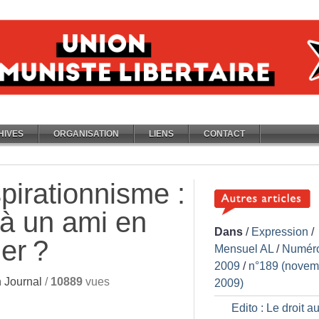
HIVES
ORGANISATION
LIENS
CONTACT
pirationnisme :
à un ami en
Dans
/
Expression
/
ler
?
Mensuel AL
/
Numér
2009
/
n°189 (novem
 Journal
/
10889
vues
2009)
Edito : Le droit au