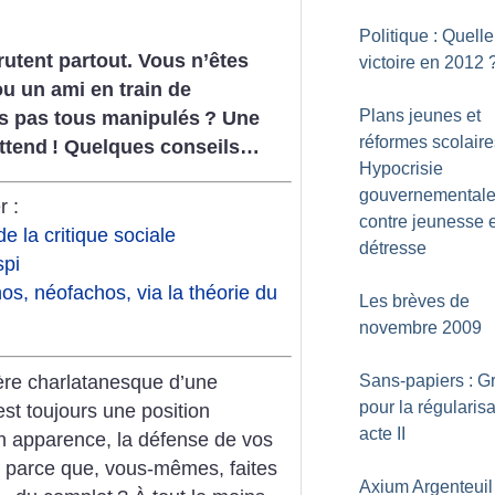
Politique : Quelle
rutent partout. Vous n’êtes
victoire en 2012
ou un ami en train de
Plans jeunes et
s pas tous manipulés
? Une
réformes scolaire
ttend
! Quelques conseils…
Hypocrisie
gouvernemental
r :
contre jeunesse 
e la critique sociale
détresse
spi
s, néofachos, via la théorie du
Les brèves de
novembre 2009
ère charlatanesque d’une
Sans-papiers : G
pour la régularisa
st toujours une position
acte II
en apparence, la défense de vos
s parce que, vous-mêmes, faites
Axium Argenteuil 