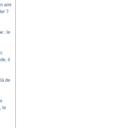
un ami
ler
?
 : le
rc
de, il
là de
es
 le