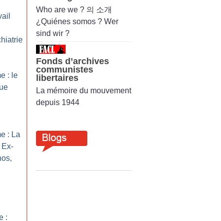
Who are we ? 의 소개
ail
¿Quiénes somos ? Wer
sind wir ?
hiatrie
Fonds d’archives
communistes
 : le
libertaires
que
La mémoire du mouvement
depuis 1944
e : La
 Ex-
hos,
e :