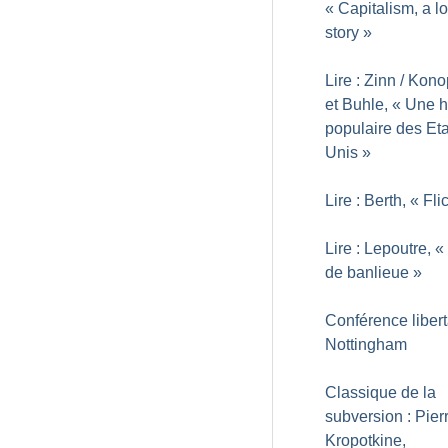
«
Capitalism, a l
story
»
Lire : Zinn / Kon
et Buhle, «
Une hi
populaire des Eta
Unis
»
Lire : Berth, «
Fli
Lire : Lepoutre, «
de banlieue
»
Conférence libert
Nottingham
Classique de la
subversion : Pier
Kropotkine,