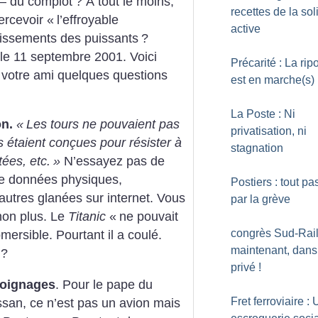
– du complot
? À tout le moins,
recettes de la sol
ercevoir «
l’effroyable
active
gissements des puissants
?
 le 11 septembre 2001. Voici
Précarité : La rip
à votre ami quelques questions
est en marche(s)
La Poste : Ni
on.
«
Les tours ne pouvaient pas
privatisation, ni
s étaient conçues pour résister à
stagnation
tées, etc.
»
N’essayez pas de
, de données physiques,
Postiers : tout pa
autres glanées sur internet. Vous
par la grève
non plus. Le
Titanic
«
ne pouvait
congrès Sud-Rail 
bmersible. Pourtant il a coulé.
maintenant, dans
?
privé
!
moignages
. Pour le pape du
Fret ferroviaire :
san, ce n’est pas un avion mais