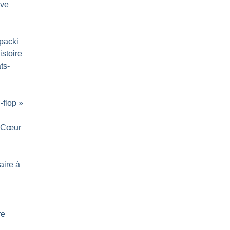
ove
opacki
stoire
ts-
c-flop
»
Cœur
aire à
re