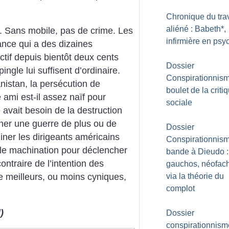
Chronique du trav
aliéné : Babeth*,
. Sans mobile, pas de crime. Les
infirmière en psyc
nce qui a des dizaines
actif depuis bientôt deux cents
Dossier
ngle lui suffisent d’ordinaire.
Conspirationnisme
istan, la persécution de
boulet de la criti
ami est-il assez naïf pour
sociale
avait besoin de la destruction
her une guerre de plus ou de
Dossier
er les dirigeants américains
Conspirationnism
lle machination pour déclencher
bande à Dieudo :
ontraire de l’intention des
gauchos, néofac
via la théorie du
e meilleurs, ou moins cyniques,
complot
)
Dossier
conspirationnism