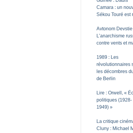
Guinée : Dadis
Camara : un nou
Sékou Touré est 
Avtonom Devstie 
L’anarchisme rus
contre vents et 
1989 : Les
révolutionnaires
les décombres d
de Berlin
Lire : Orwell, «
Éc
politiques (1928-
1949)
»
La critique ciné
Cluny : Michael 