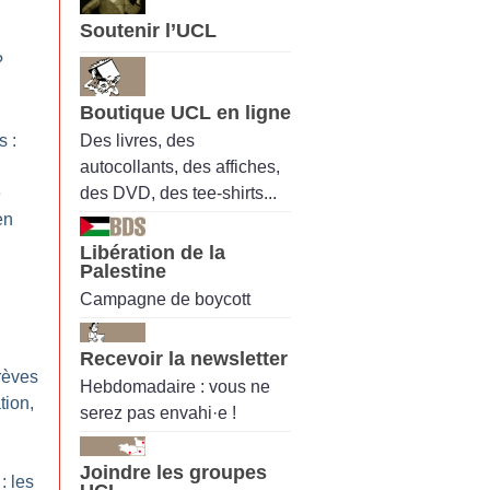
Soutenir l’UCL
?
Boutique UCL en ligne
Des livres, des
s :
autocollants, des affiches,
des DVD, des tee-shirts...
e
en
Libération de la
Palestine
Campagne de boycott
Recevoir la newsletter
rèves
Hebdomadaire : vous ne
tion,
serez pas envahi·e !
Joindre les groupes
: les