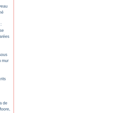
veau
né
:
se
marées
 sous
u mur
rits
ma de
Moore,