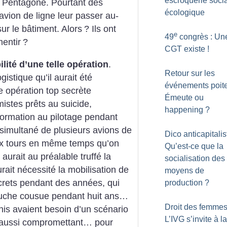
escroquerie socia
le Pentagone. Pourtant des
écologique
avion de ligne leur passer au-
ur le bâtiment. Alors
? Ils ont
e
49
congrès : Une
mentir
?
CGT existe
!
ilité d’une telle opération
.
Retour sur les
istique qu’il aurait été
événements poite
 opération top secrète
Émeute ou
istes prêts au suicide,
happening
?
formation au pilotage pendant
simultané de plusieurs avions de
Dico anticapitalis
ux tours en même temps qu’on
Qu’est-ce que la
aurait au préalable truffé la
socialisation des
ait nécessité la mobilisation de
moyens de
crets pendant des années, qui
production
?
bouche cousue pendant huit ans…
Droit des femmes
nis avaient besoin d’un scénario
L’IVG s’invite à l
t aussi compromettant… pour