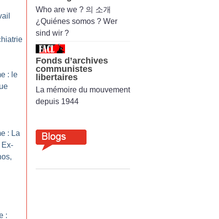
Who are we ? 의 소개
ail
¿Quiénes somos ? Wer
sind wir ?
hiatrie
Fonds d’archives
communistes
 : le
libertaires
que
La mémoire du mouvement
depuis 1944
e : La
 Ex-
hos,
e :