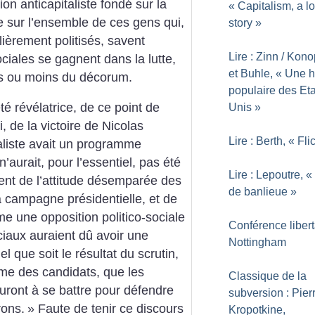
on anticapitaliste fondé sur la
«
Capitalism, a l
re sur l’ensemble de ces gens qui,
story
»
lièrement politisés, savent
Lire : Zinn / Kon
ociales se gagnent dans la lutte,
et Buhle, «
Une hi
lus ou moins du décorum.
populaire des Eta
té révélatrice, de ce point de
Unis
»
, de la victoire de Nicolas
Lire : Berth, «
Fli
ialiste avait un programme
’aurait, pour l’essentiel, pas été
Lire : Lepoutre, «
vient de l’attitude désemparée des
de banlieue
»
campagne présidentielle, et de
me une opposition politico-sociale
Conférence libert
aux auraient dû avoir une
Nottingham
l que soit le résultat du scrutin,
me des candidats, que les
Classique de la
 auront à se battre pour défendre
subversion : Pier
rons.
» Faute de tenir ce discours
Kropotkine,