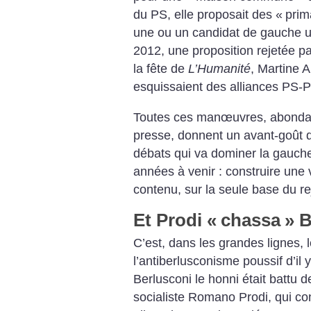
du PS, elle proposait des «
prim
une ou un candidat de gauche un
2012, une proposition rejetée pa
la fête de
L’Humanité
, Martine 
esquissaient des alliances PS-
Toutes ces manœuvres, abond
presse, donnent un avant-goût d
débats qui va dominer la gauche 
années à venir : construire une 
contenu, sur la seule base du re
Et Prodi «
chassa
» 
C’est, dans les grandes lignes, l
l’antiberlusconisme poussif d’il 
Berlusconi le honni était battu d
socialiste Romano Prodi, qui co