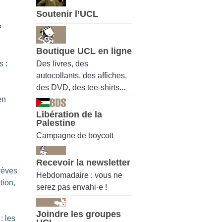
Soutenir l’UCL
?
Boutique UCL en ligne
Des livres, des
s :
autocollants, des affiches,
des DVD, des tee-shirts...
e
en
Libération de la
Palestine
Campagne de boycott
Recevoir la newsletter
rèves
Hebdomadaire : vous ne
tion,
serez pas envahi·e !
Joindre les groupes
: les