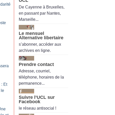
UCL
idarité
De Cayenne à Bruxelles,
en passant par Nantes,
Marseille...
oste
Le mensuel
Alternative libertaire
s’abonner, accéder aux
archives en ligne.
Prendre contact
ssera
Adresse, courriel,
téléphone, horaires de la
permanence...
: Et
 le
Suivre l’UCL sur
Facebook
le réseau antisocial !
 Une