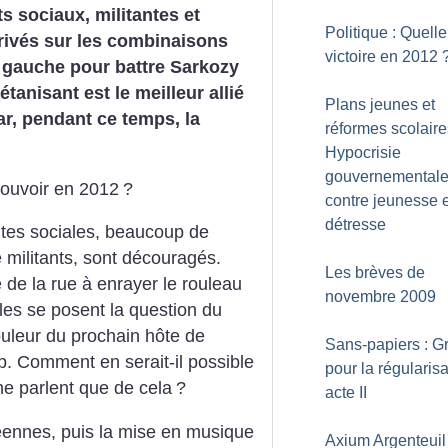
sociaux, militantes et
Politique : Quelle
 rivés sur les combinaisons
victoire en 2012
à gauche pour battre Sarkozy
tanisant est le meilleur allié
Plans jeunes et
r, pendant ce temps, la
réformes scolaire
Hypocrisie
gouvernemental
ouvoir en 2012
?
contre jeunesse 
détresse
ites sociales, beaucoup de
e militants, sont découragés.
Les brèves de
é de la rue à enrayer le rouleau
novembre 2009
lles se posent la question du
couleur du prochain hôte de
Sans-papiers : G
. Comment en serait-il possible
pour la régularisa
e parlent que de cela
?
acte II
éennes, puis la mise en musique
Axium Argenteuil 