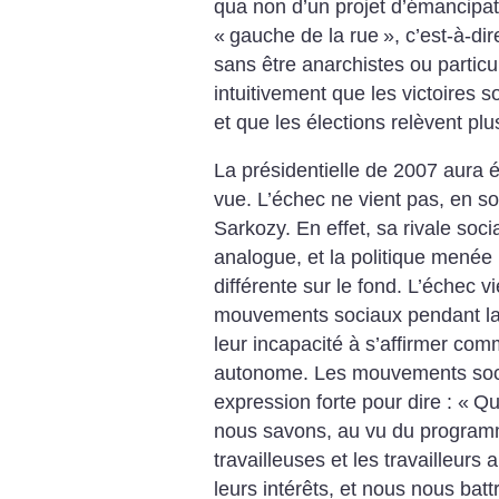
qua non d’un projet d’émancipati
«
gauche de la rue
», c’est-à-di
sans être anarchistes ou particu
intuitivement que les victoires s
et que les élections relèvent p
La présidentielle de 2007 aura é
vue. L’échec ne vient pas, en soi
Sarkozy. En effet, sa rivale soc
analogue, et la politique menée n
différente sur le fond. L’échec 
mouvements sociaux pendant la 
leur incapacité à s’affirmer com
autonome. Les mouvements soci
expression forte pour dire : «
Que
nous savons, au vu du program
travailleuses et les travailleurs
leurs intérêts, et nous nous batt