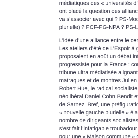
médiatiques des «
universités d
ont placé la question des allian
va s’associer avec qui
? PS-Mo
plurielle)
? PCF-PG-NPA
? PS-L
L’idée d’une alliance entre le ce
Les ateliers d’été de L’Espoir à
proposaient en août un débat int
progressiste pour la France : c
tribune ultra médiatisée alignant
matraques et de montres Julien 
Robert Hue, le radical-socialiste
néolibéral Daniel Cohn-Bendit e
de Sarnez. Bref, une préfigurati
«
nouvelle gauche plurielle
» éla
nombre de dirigeants socialistes
s’est fait l’infatigable troubadour
pour une «
Maison commune
» 