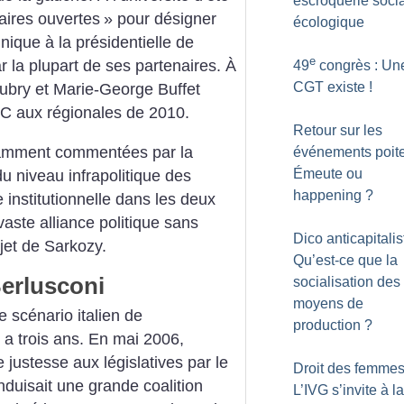
escroquerie socia
aires ouvertes
» pour désigner
écologique
ique à la présidentielle de
e
r la plupart de ses partenaires. À
49
congrès : Une
CGT existe
!
Aubry et Marie-George Buffet
PC aux régionales de 2010.
Retour sur les
amment commentées par la
événements poite
Émeute ou
u niveau infrapolitique des
happening
?
institutionnelle dans les deux
vaste alliance politique sans
Dico anticapitalis
jet de Sarkozy.
Qu’est-ce que la
Berlusconi
socialisation des
moyens de
e scénario italien de
production
?
y a trois ans. En mai 2006,
e justesse aux législatives par le
Droit des femmes
nduisait une grande coalition
L’IVG s’invite à l