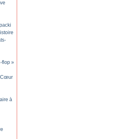
ove
opacki
stoire
ts-
c-flop
»
Cœur
aire à
re