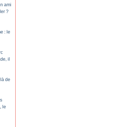
un ami
ler
?
 : le
rc
de, il
là de
es
 le