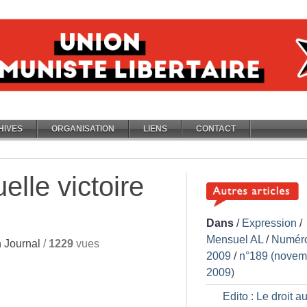
HIVES
ORGANISATION
LIENS
CONTACT
elle victoire
Dans
/
Expression
/
Mensuel AL
/
Numér
 Journal
/
1229
vues
2009
/
n°189 (novem
2009)
Edito : Le droit au