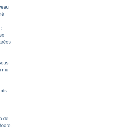
veau
né
:
se
marées
 sous
u mur
rits
ma de
Moore,