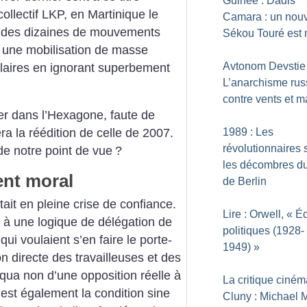
Guinée : Dadis
llectif LKP, en Martinique le
Camara : un nou
ré des dizaines de mouvements
Sékou Touré est 
é une mobilisation de masse
Avtonom Devstie 
ulaires en ignorant superbement
L’anarchisme rus
contre vents et 
uver dans l’Hexagone, faute de
1989 : Les
ra la réédition de celle de 2007.
révolutionnaires
 de notre point de vue
?
les décombres d
nt moral
de Berlin
ait en pleine crise de confiance.
Lire : Orwell, «
Éc
ché à une logique de délégation de
politiques (1928-
qui voulaient s’en faire le porte-
1949)
»
on directe des travailleuses et des
e qua non d’une opposition réelle à
La critique ciné
est également la condition sine
Cluny : Michael 