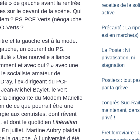
’été
» de gauche avant la rentrée
recettes de la sol
ces sur le devant de la scène. Qui
active
dem
? PS-PCF-Verts (néogauche
O-Verts
?
Précarité : La rip
est en marche(s)
ntre et la gauche est à la mode.
 gauche, un courant du PS,
La Poste : Ni
itulé «
Une nouvelle alliance
privatisation, ni
omment et avec qui
?
» avec une
stagnation
 le socialiste amateur de
Postiers : tout pa
Dray, l’ex-dirigeant du PCF
par la grève
 Jean-Michel Baylet, le vert
t la dirigeante du Modem Marielle
congrès Sud-Rail 
on de ce que pourrait être une
maintenant, dans
rgie aux centristes, dont rêvent
privé
!
, et dont le quotidien
Libération
. En juillet, Martine Aubry plaidait
Fret ferroviaire :
de la gauche. À l’université d’été