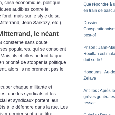
on, crise économique, politique
Que répondre à 
tiques audibles contre le
en train de bascu
fond, mais sur le style de sa
itterrand, Jean Sarkozy, etc.).
Dossier
Conspirationnisme
itterrand, le néant
best-of
PS consterne sans doute
Prison : Jann-Ma
ses populaires, qui se consolent
Rouillan est mala
is, ils et elles ne font là que
doit sortir
!
en priorité de stopper la politique
t, alors ils ne prennent pas le
Honduras : Au-de
Zelaya
occuper chaque militante et
Antilles : Après l
’est que les syndicats et les
grèves générales,
al et syndicaux portent leur
ressac
prêts à le défendre dans la rue. Les
iver dernier sont à ce titre