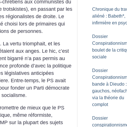
es-chrétiens aux communistes du
trotskistes), en passant par les
Chronique du trav
aliéné : Babeth*,
es régionalistes de droite. Le
infirmière en psyc
é choisi lors de primaires qui
lions de personnes.
Dossier
Conspirationnisme
 La vertu triomphait, et les
boulet de la criti
aient aux anges. Le hic, c’est
sociale
t bigarré n’a pas permis au
ence profonde d’avec la politique
Dossier
s législatives anticipées
Conspirationnism
ere. Entre-temps, le PS avait
bande à Dieudo :
pour fonder un Parti démocrate
gauchos, néofac
 socialisme.
via la théorie du
complot
promettre de mieux que le PS
tique, même réformiste,
Dossier
P sur la plupart des sujets
conspirationnism