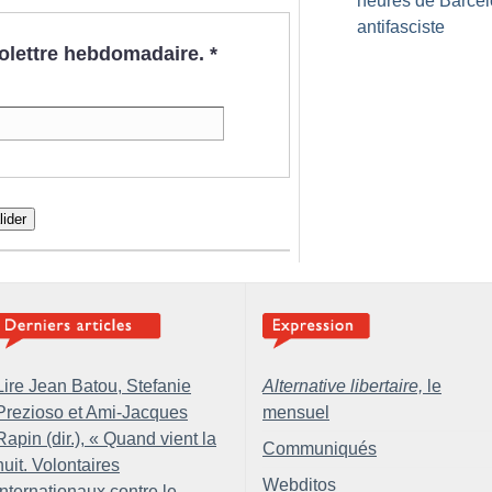
heures de Barce
antifasciste
nfolettre hebdomadaire.
*
lider
Lire Jean Batou, Stefanie
Alternative libertaire,
le
Prezioso et Ami-Jacques
mensuel
Rapin (dir.), «
Quand vient la
Communiqués
nuit. Volontaires
Webditos
internationaux contre le