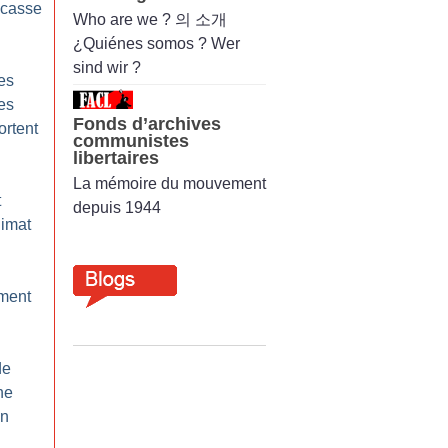
 casse
Who are we ? 의 소개
¿Quiénes somos ? Wer
sind wir ?
es
les
Fonds d’archives
ortent
communistes
libertaires
La mémoire du mouvement
t
depuis 1944
limat
ement
de
ne
on