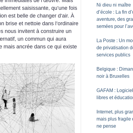
lité immédiates de l’œuvre. Mais
Ni dieu ni maître
tellement saisissante, qu’une fois
d’école : La fin d
ion est belle de changer d’air. À
aventure, des gr
’on brise et nettoie dans l’ordinaire
semées pour l’av
es nous invitent à construire un
ternatif, un commun qui aura
La Poste : Un mo
ie mais ancrée dans ce qui existe
de privatisation 
services publics
Belgique : Dima
noir à Bruxelles
GAFAM : Logicie
libres et éducati
Internet, plus gra
mais plus fragile
ne pense