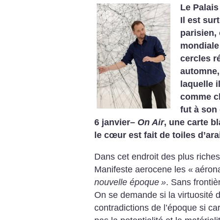
Le Palais
Il est su
parisien,
mondiale 
cercles r
automne,
laquelle 
comme ch
fut à son
6 janvier–
On Air
, une carte 
le cœur est fait de toiles d’ar
Dans cet endroit des plus riches,
Manifeste aerocene les «
aéron
nouvelle époque
»
. Sans frontiè
On se demande si la virtuosité d
contradictions de l’époque si ca