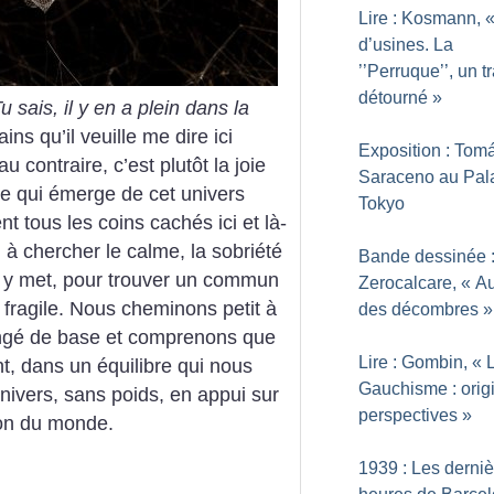
Lire : Kosmann, 
d’usines. La
’’Perruque’’, un tr
détourné
»
u sais, il y en a plein dans la
ins qu’il veuille me dire ici
Exposition : Tom
au contraire, c’est plutôt la joie
Saraceno au Pal
le qui émerge de cet univers
Tokyo
nt tous les coins cachés ici et là-
 à chercher le calme, la sobriété
Bande dessinée 
n y met, pour trouver un commun
Zerocalcare, «
Au
fragile. Nous cheminons petit à
des décombres
»
hangé de base et comprenons que
Lire : Gombin, «
t, dans un équilibre qui nous
Gauchisme : orig
univers, sans poids, en appui sur
perspectives
»
son du monde.
1939 : Les derni