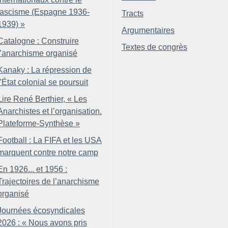
fascisme (Espagne 1936-
Tracts
1939)
»
Argumentaires
Catalogne : Construire
Textes de congrès
l’anarchisme organisé
Kanaky : La répression de
l’État colonial se poursuit
Lire René Berthier, «
Les
Anarchistes et l’organisation.
Plateforme-Synthèse
»
Football : La FIFA et les USA
marquent contre notre camp
En 1926... et 1956 :
Trajectoires de l’anarchisme
organisé
Journées écosyndicales
2026 : «
Nous avons pris