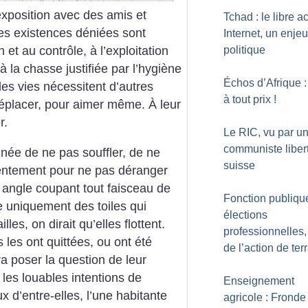
’exposition avec des amis et
Tchad : le libre a
les existences déniées sont
Internet, un enjeu
politique
n et au contrôle, à l’exploitation
 à la chasse justifiée par l’hygiène
Échos d’Afrique :
 les vies nécessitent d’autres
à tout prix
!
déplacer, pour aimer même. À leur
r.
Le RIC, vu par u
communiste liber
nnée de ne pas souffler, de ne
suisse
 lentement pour ne pas déranger
 angle coupant tout faisceau de
Fonction publique
ée uniquement des toiles qui
élections
lles, on dirait qu’elles flottent.
professionnelles,
 les ont quittées, ou ont été
de l’action de ter
a poser la question de leur
 les louables intentions de
Enseignement
ux d’entre-elles, l’une habitante
agricole : Fronde