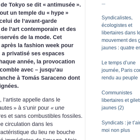
...
 de Tokyo se dit «
antimusée
».
rtout un temple du «
hype
»
Syndicalistes,
 celui de l’avant-garde
écologistes et
de l’art contemporain et des
libertaires dans l
éservés de la mode. Cet
mouvement des g
 après la fashion week pour
jaunes : quatre e
il a privatisé ses espaces
aque année, la provocation
Le temps d’une
 comble avec – jusqu’au
journée, Paris 
blanche à Tomás Saraceno dont
rendu au peuple
aignées.
Communistes
 l’artiste appelle dans le
libertaires et gilet
autes
» à s’unir pour
«
une
jaunes (2)
res et sans combustibles fossiles.
Syndicats : je t’a
e circulation dans les
moi non plus
ractéristique du lieu ne bouche