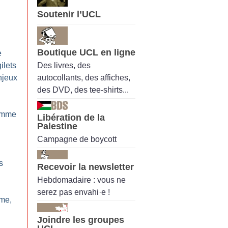
Soutenir l’UCL
Boutique UCL en ligne
e
Des livres, des
ilets
autocollants, des affiches,
njeux
des DVD, des tee-shirts...
comme
Libération de la
Palestine
Campagne de boycott
s
Recevoir la newsletter
Hebdomadaire : vous ne
serez pas envahi·e !
ime,
Joindre les groupes