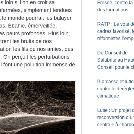
s loin si l’on en croit sa
Fresne, contre la
enfermées, simplement tendues
des formations
t le monde pourrait les balayer
RATP : Le vote d
pas. Ébahie, émerveillée,
cadres favorisé, 
 peurs profondes. Plus loin,
réformistes l’emp
rent les bruits de nos
tion les fils de nos amies, des
Du Conseil de
 On perçoit les perturbations
Salubrité au Hau
ui font une pollution immense de
Conseil pour le c
Biomasse et lutte
contre le dérègl
climatique
Lutte : Un projet 
reconversion d’u
centrale à charb