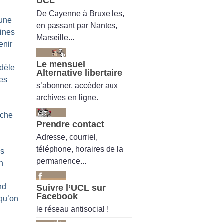
UCL
De Cayenne à Bruxelles,
’une
en passant par Nantes,
aines
Marseille...
enir
Le mensuel
dèle
Alternative libertaire
des
s’abonner, accéder aux
archives en ligne.
nche
Prendre contact
Adresse, courriel,
téléphone, horaires de la
ls
permanence...
on
nd
Suivre l’UCL sur
Facebook
 qu’on
le réseau antisocial !