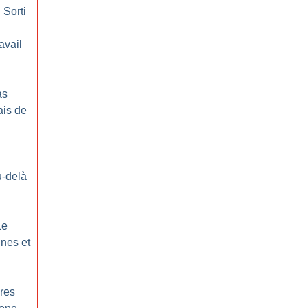
«
Sorti
avail
ás
ais de
:
-delà
Le
ines et
ères