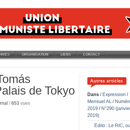
HIVES
ORGANISATION
LIENS
CONTACT
 Tomás
alais de Tokyo
Dans
/
Expression
/
Mensuel AL
/
Numér
rnal
/
653
vues
2019
/
N°290 (janvie
2019)
Édito : Le RIC, o