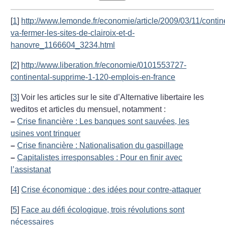
[
1
]
http://www.lemonde.fr/economie/article/2009/03/11/contin
va-fermer-les-sites-de-clairoix-et-d-
hanovre_1166604_3234.html
[
2
]
http://www.liberation.fr/economie/0101553727-
continental-supprime-1-120-emplois-en-france
[
3
]
Voir les articles sur le site d’Alternative libertaire les
weditos et articles du mensuel, notamment :
–
Crise financière : Les banques sont sauvées, les
usines vont trinquer
–
Crise financière : Nationalisation du gaspillage
–
Capitalistes irresponsables : Pour en finir avec
l’assistanat
[
4
]
Crise économique : des idées pour contre-attaquer
[
5
]
Face au défi écologique, trois révolutions sont
nécessaires