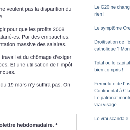
Le G20 ne chang
ne veulent pas la disparition du
rien
!
e.
Le symptôme Or
gir pour que les profits 2008
salarié-es. Par des embauches,
Droitisation de l’
tation massive des salaires.
catholique
? Mon
travail et du chômage d’exiger
Total ou le capit
es. Et une utilisation de l’impôt
bien compris
!
anques.
Fermeture de l’u
e du 19 mars n’y suffira pas. On
Continental à Clai
Le patronat mont
vrai visage
Le vrai scandale 
nfolettre hebdomadaire.
*