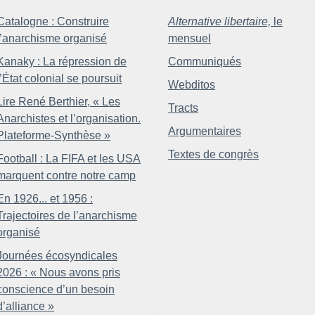
Catalogne : Construire
Alternative libertaire,
le
l’anarchisme organisé
mensuel
Kanaky : La répression de
Communiqués
l’État colonial se poursuit
Webditos
Lire René Berthier, «
Les
Tracts
Anarchistes et l’organisation.
Argumentaires
Plateforme-Synthèse
»
Textes de congrès
Football : La FIFA et les USA
marquent contre notre camp
En 1926... et 1956 :
Trajectoires de l’anarchisme
organisé
Journées écosyndicales
2026 : «
Nous avons pris
conscience d’un besoin
d’alliance
»