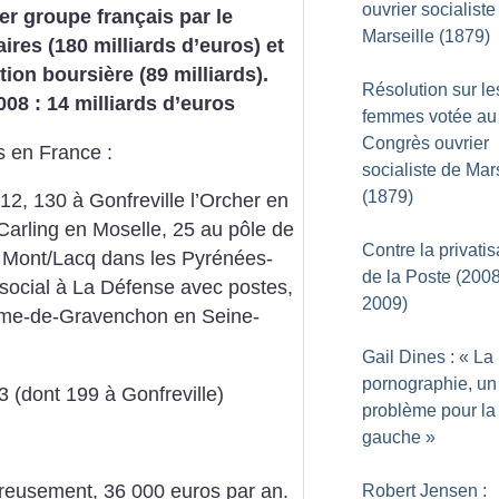
ouvrier socialiste
er groupe français par le
Marseille (1879)
faires (180 milliards d’euros) et
ation boursière (89 milliards).
Résolution sur le
008 : 14 milliards d’euros
femmes votée au
Congrès ouvrier
 en France :
socialiste de Mar
(1879)
2, 130 à Gonfreville l’Orcher en
Carling en Moselle, 25 au pôle de
Contre la privatis
 Mont/Lacq dans les Pyrénées-
de la Poste (2008
 social à La Défense avec postes,
2009)
Dame-de-Gravenchon en Seine-
Gail Dines : «
La
pornographie, un
3 (dont 199 à Gonfreville)
problème pour la
gauche
»
éreusement, 36 000 euros par an.
Robert Jensen :