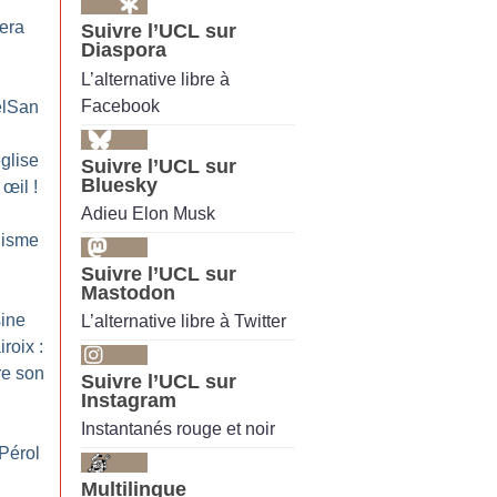
era
Suivre l’UCL sur
Diaspora
L’alternative libre à
Facebook
elSan
église
Suivre l’UCL sur
Bluesky
 œil
!
Adieu Elon Musk
alisme
Suivre l’UCL sur
Mastodon
sine
L’alternative libre à Twitter
roix :
re son
Suivre l’UCL sur
Instagram
Instantanés rouge et noir
Pérol
Multilingue