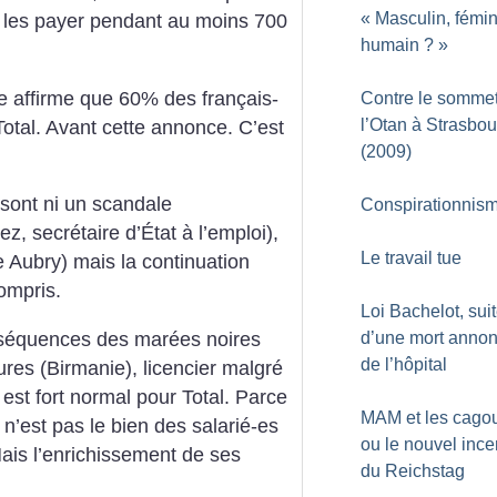
«
Masculin, fémin
e les payer pendant au moins 700
humain
?
»
 affirme que 60% des français-
Contre le somme
l’Otan à Strasbou
tal. Avant cette annonce. C’est
(2009)
sont ni un scandale
Conspirationnis
z, secrétaire d’État à l’emploi),
Le travail tue
e Aubry) mais la continuation
ompris.
Loi Bachelot, suit
nséquences des marées noires
d’une mort annon
de l’hôpital
ures (Birmanie), licencier malgré
 est fort normal pour Total. Parce
MAM et les cagou
 n’est pas le bien des salarié-es
ou le nouvel inc
ais l’enrichissement de ses
du Reichstag