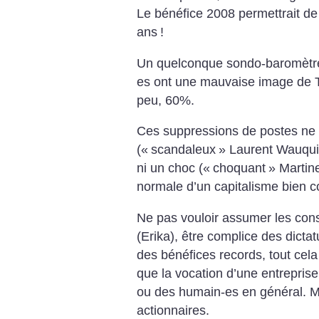
Le bénéfice 2008 permettrait d
ans
!
Un quelconque sondo-baromètre
es ont une mauvaise image de To
peu, 60%.
Ces suppressions de postes ne 
(«
scandaleux
» Laurent Wauquie
ni un choc («
choquant
» Martin
normale d’un capitalisme bien c
Ne pas vouloir assumer les co
(Erika), être complice des dictat
des bénéfices records, tout cela
que la vocation d’une entreprise
ou des humain-es en général. M
actionnaires.