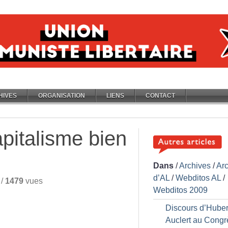
HIVES
ORGANISATION
LIENS
CONTACT
apitalisme bien
Dans
/
Archives
/
Ar
d’AL
/
Webditos AL
/
/
1479
vues
Webditos 2009
Discours d’Huber
Auclert au Congr