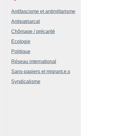
Antifascisme et antimiltarisme
Antipatriarcat
Chômage / précarité
Ecologie
Politique
Réseau international
Sans-papiers et migrant.e.s
Syndicalisme