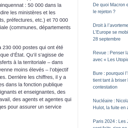
De quoi Macron es
uinquennat : 50 000 dans la
le rejeton
?
dire les ministères et les
s, préfectures, etc.) et 70 000
Droit à l’avorteme
toriale (communes, départements
L’Europe se mobil
28 septembre
à 230 000 postes qui ont été
Revue : Penser la
que d’État. Qu’il s’agisse de
avec «
Les Utopi
erts à la territoriale – dans
yenne moins élevés – l’objectif
Bure : pourquoi l’
. Derrière les chiffres, il y a
tient tant à briser 
es dans la fonction publique
contestation
eignants et enseignantes, des
ravail, des agents et agentes qui
Nucléaire : Nicol
ges pour assurer un service
Hulot, la fuite en
Paris 2024 : Les