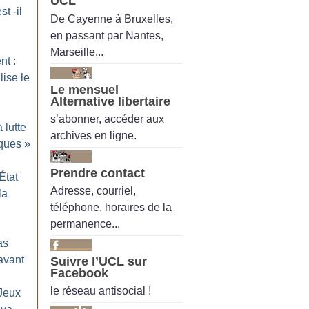
UCL
t -il
De Cayenne à Bruxelles,
en passant par Nantes,
Marseille...
nt :
ise le
Le mensuel
Alternative libertaire
s’abonner, accéder aux
 lutte
archives en ligne.
ques
»
Prendre contact
État
Adresse, courriel,
la
téléphone, horaires de la
permanence...
as
 avant
Suivre l’UCL sur
Facebook
le réseau antisocial !
 Jeux