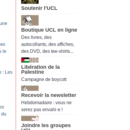
Soutenir l’UCL
 une
Boutique UCL en ligne
Des livres, des
autocollants, des affiches,
Les
des DVD, des tee-shirts...
s le
Libération de la
Palestine
 : Les
Campagne de boycott
Recevoir la newsletter
Hebdomadaire : vous ne
es
serez pas envahi·e !
e du
Joindre les groupes