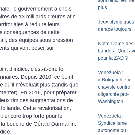
sont faits, rien ne
plus
oriale, le gouvernement a choisi
ires de 13 milliards d’euros afin
Jeux olympiques 
erritoriales à réduire leurs
dérape toujours
les conséquences de cette
vail, des équipes sous pression
Notre-Dame-des-
ents qui vont peser sur
Landes : Quel av
pour la ZAD
?
nt d’indice, c’est-à-dire le
Venezuela :
onnaires. Depuis 2010, ce point
«
Boligarchie
»
re qu’il n’évoluait plus (tandis que
chaviste contre
gmenter). En 2016, pour préparer
oligarchie pro-
r, deux timides augmentations de
Washington
ollande. Cette revalorisation,
it encore trop forte pour le
Venezuela :
Syndicalisme
 la bouche de Gérald Darmanin,
autonome ou
dice.