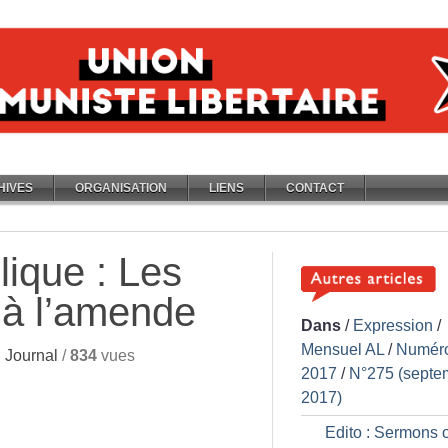
HIVES
ORGANISATION
LIENS
CONTACT
lique : Les
 à l’amende
Dans
/
Expression
/
Mensuel AL
/
Numér
 Journal
/
834
vues
2017
/
N°275 (septe
2017)
Edito : Sermons 