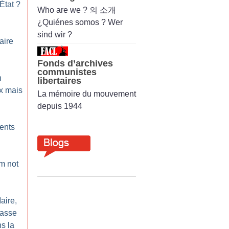
État
?
Who are we ? 의 소개
¿Quiénes somos ? Wer
sind wir ?
taire
Fonds d’archives
communistes
n
libertaires
x mais
La mémoire du mouvement
depuis 1944
ments
m not
aire,
hasse
s la