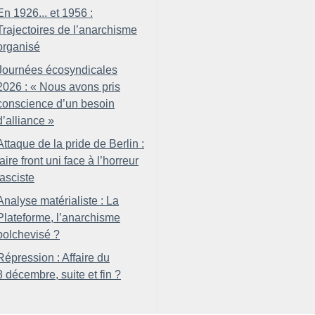
En 1926... et 1956 :
Trajectoires de l’anarchisme
organisé
Journées écosyndicales
2026 : «
Nous avons pris
conscience d’un besoin
d’alliance
»
Attaque de la pride de Berlin :
faire front uni face à l’horreur
fasciste
Analyse matérialiste : La
Plateforme, l’anarchisme
bolchevisé
?
Répression : Affaire du
8 décembre, suite et fin
?