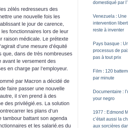
domestiqué par l’
 les zélés redresseurs des
Venezuela : Une
ettre une nouvelle fois les
intervention liber
ablissant le jour de carence,
reste à inventer
les fonctionnaires lors de leur
 raison médicale. Le prétexte
Pays basque : U
s’agirait ­d’une mesure d’équité
processus de pai
ors que, dans de très nombreuses
pas à tout prix
ce avant le versement des
ses en charge par l’employeur.
Film : 120 batte
par minute
nommé par Macron a décidé de
ie de faire passer une nouvelle
Documentaire : I’
l’autre, il s’en prend à des
your negro
 des privilégié.es. La solution
contrecarrer les plans d’un
1977 : Edmond M
 tambour battant son agenda
c’était aussi la c
onctionnaires et les salarié.es du
aux sorcières dan