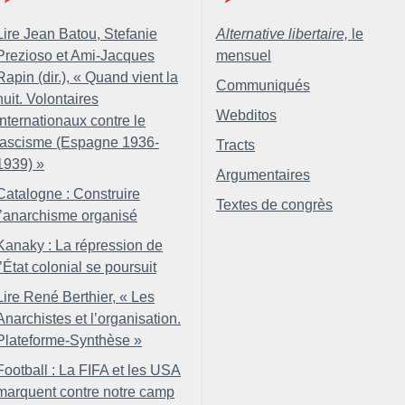
Lire Jean Batou, Stefanie
Alternative libertaire,
le
Prezioso et Ami-Jacques
mensuel
Rapin (dir.), «
Quand vient la
Communiqués
nuit. Volontaires
Webditos
internationaux contre le
fascisme (Espagne 1936-
Tracts
1939)
»
Argumentaires
Catalogne : Construire
Textes de congrès
l’anarchisme organisé
Kanaky : La répression de
l’État colonial se poursuit
Lire René Berthier, «
Les
Anarchistes et l’organisation.
Plateforme-Synthèse
»
Football : La FIFA et les USA
marquent contre notre camp