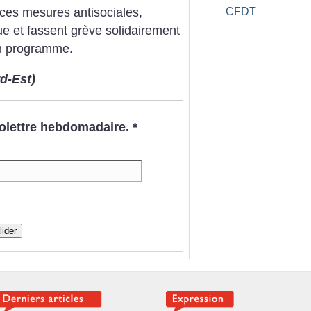
CFDT
ces mesures antisociales,
e et fassent grève solidairement
on programme.
d-Est)
nfolettre hebdomadaire.
*
lider