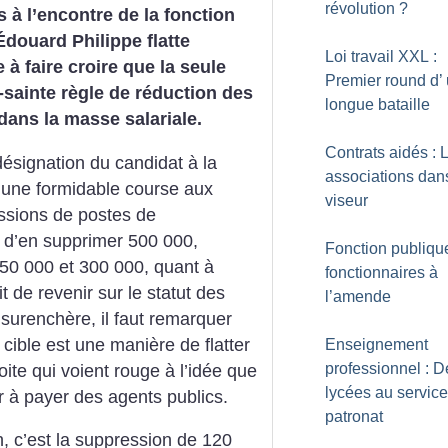
révolution
?
 à l’encontre de la fonction
douard Philippe flatte
Loi travail XXL :
e à faire croire que la seule
Premier round d’
-sainte règle de réduction des
longue bataille
 dans la masse salariale.
Contrats aidés : 
désignation du candidat à la
associations dan
à une formidable course aux
viseur
ssions de postes de
it d’en supprimer 500 000,
Fonction publique
50 000 et 300 000, quant à
fonctionnaires à
t de revenir sur le statut des
l’amende
 surenchère, il faut remarquer
cible est une manière de flatter
Enseignement
professionnel : D
oite qui voient rouge à l’idée que
lycées au servic
r à payer des agents publics.
patronat
 c’est la suppression de 120