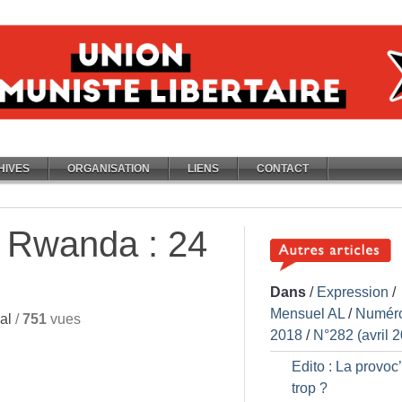
HIVES
ORGANISATION
LIENS
CONTACT
 Rwanda : 24
Dans
/
Expression
/
Mensuel AL
/
Numér
al
/
751
vues
2018
/
N°282 (avril 
Edito : La provoc
trop
?