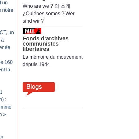
d un
Who are we ? 의 소개
s notre
¿Quiénes somos ? Wer
sind wir ?
CT, un
Fonds d’archives
 à
communistes
cenée
libertaires
La mémoire du mouvement
es 160
depuis 1944
nt la
t
) :
comme
n
»
»