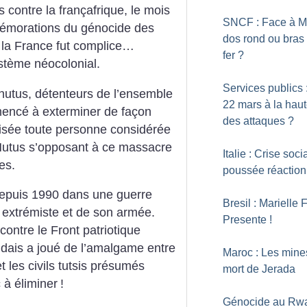
es contre la françafrique, le mois
SNCF : Face à M
mémorations du génocide des
dos rond ou bras
la France fut complice…
fer
?
tème néocolonial.
Services publics 
 hutus, détenteurs de l’ensemble
22 mars à la hau
encé à exterminer de façon
des attaques
?
nisée toute personne considérée
 Hutus s’opposant à ce massacre
Italie : Crise soci
mes.
poussée réaction
depuis 1990 dans une guerre
Bresil : Marielle 
 extrémiste et de son armée.
Presente
!
contre le Front patriotique
dais a joué de l’amalgame entre
Maroc : Les mine
t les civils tutsis présumés
mort de Jerada
à éliminer
!
Génocide au Rwa