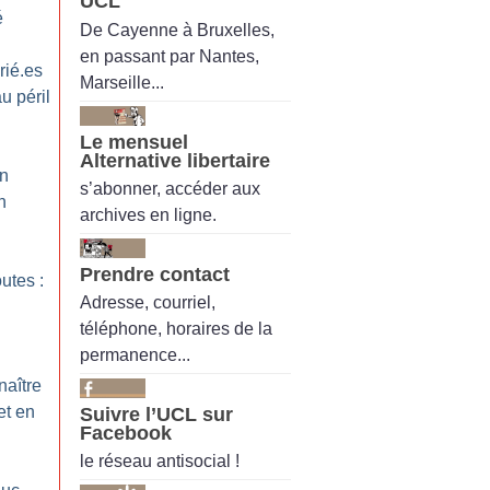
UCL
é
De Cayenne à Bruxelles,
en passant par Nantes,
rié.es
Marseille...
u péril
Le mensuel
Alternative libertaire
on
s’abonner, accéder aux
n
archives en ligne.
Prendre contact
utes :
Adresse, courriel,
téléphone, horaires de la
permanence...
aître
et en
Suivre l’UCL sur
Facebook
le réseau antisocial !