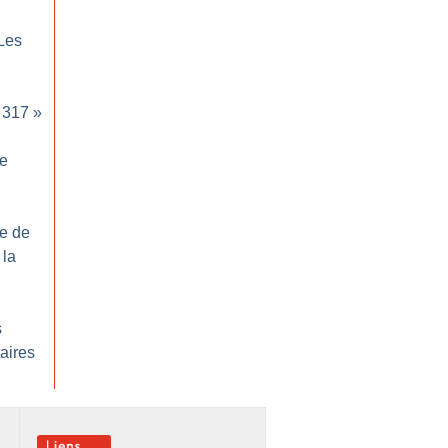
Les
317
»
e
e de
 la
s
aires