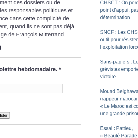
rement des dossiers ou de
CHSCT : On per
 les responsables politiques et
point d’appui, pa
détermination
ance dans cette complicité de
ment, quand ils ne sont pas déjà
SNCF : Les CHS
age de François Mitterrand.
outil pour résister
l’exploitation for
)
Sans-papiers : L
nfolettre hebdomadaire.
*
grévistes emporte
victoire
Mouad Belghawa
(rappeur marocain
«
Le Maroc est 
une grande priso
lider
Essai : Pattieu,
«
Beauté Parade