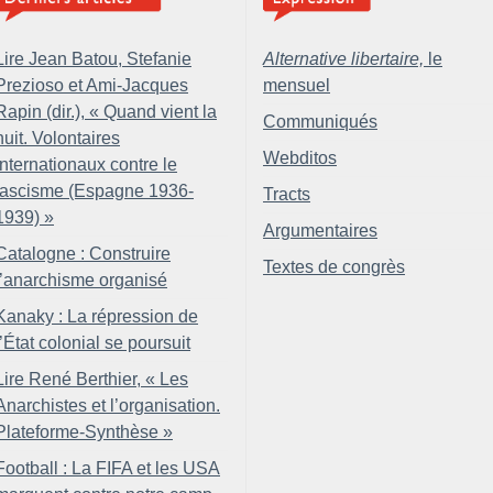
Lire Jean Batou, Stefanie
Alternative libertaire,
le
Prezioso et Ami-Jacques
mensuel
Rapin (dir.), «
Quand vient la
Communiqués
nuit. Volontaires
Webditos
internationaux contre le
fascisme (Espagne 1936-
Tracts
1939)
»
Argumentaires
Catalogne : Construire
Textes de congrès
l’anarchisme organisé
Kanaky : La répression de
l’État colonial se poursuit
Lire René Berthier, «
Les
Anarchistes et l’organisation.
Plateforme-Synthèse
»
Football : La FIFA et les USA