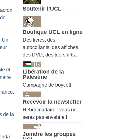
Soutenir l’UCL
acron,
 de
Boutique UCL en ligne
Des livres, des
: Un
autocollants, des affiches,
teur
des DVD, des tee-shirts...
ale et
Libération de la
Palestine
naire
Campagne de boycott
Franco,
Recevoir la newsletter
Hebdomadaire : vous ne
s de la
serez pas envahi·e !
Joindre les groupes
nda :