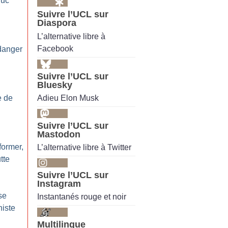
juc
Suivre l’UCL sur
Diaspora
L’alternative libre à
Facebook
 danger
Suivre l’UCL sur
Bluesky
Adieu Elon Musk
e de
Suivre l’UCL sur
Mastodon
former,
L’alternative libre à Twitter
tte
Suivre l’UCL sur
Instagram
se
Instantanés rouge et noir
niste
Multilingue