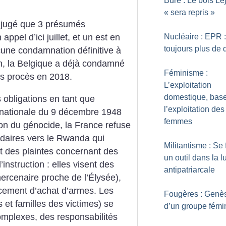
Bure : Le bois Le
«
sera repris
»
’a jugé que 3 présumés
Nucléaire : EPR :
appel d’ici juillet, et un est en
toujours plus de
une condamnation définitive à
n, la Belgique a déjà condamné
Féminisme :
rs procès en 2018.
L’exploitation
domestique, bas
s obligations en tant que
l’exploitation des
ernationale du 9 décembre 1948
femmes
ion du génocide, la France refuse
daires vers le Rwanda qui
Militantisme : Se 
st des plaintes concernant des
un outil dans la lu
instruction : elles visent des
antipatriarcale
(mercenaire proche de l’Élysée),
ncement d’achat d’armes. Les
Fougères : Genè
s et familles des victimes) se
d’un groupe fémi
omplexes, des responsabilités