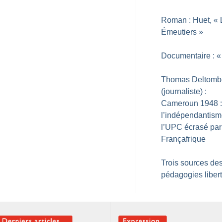
Roman : Huet, «
Émeutiers
»
Documentaire : «
Thomas Deltomb
(journaliste) :
Cameroun 1948 :
l’indépendantism
l’UPC écrasé par
Françafrique
Trois sources de
pédagogies libert