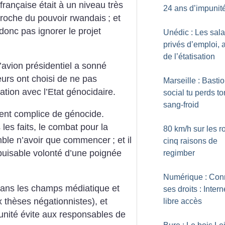
 française était à un niveau très
24 ans d’impunit
proche du pouvoir rwandais
; et
onc pas ignorer le projet
Unédic : Les sala
privés d’emploi, a
de l’étatisation
 l’avion présidentiel a sonné
urs ont choisi de ne pas
Marseille : Basti
tion avec l’Etat génocidaire.
social tu perds to
sang-froid
ment complice de génocide.
les faits, le combat pour la
80 km/h sur les ro
emble n’avoir que commencer
; et il
cinq raisons de
épuisable volonté d’une poignée
regimber
Numérique : Conn
dans les champs médiatique et
ses droits : Intern
x thèses négationnistes), et
libre accès
mpunité évite aux responsables de