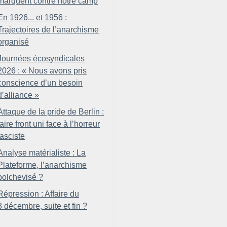
marquent contre notre camp
En 1926... et 1956 :
Trajectoires de l’anarchisme
organisé
Journées écosyndicales
2026 : «
Nous avons pris
conscience d’un besoin
d’alliance
»
Attaque de la pride de Berlin :
faire front uni face à l’horreur
fasciste
Analyse matérialiste : La
Plateforme, l’anarchisme
bolchevisé
?
Répression : Affaire du
8 décembre, suite et fin
?