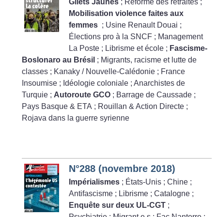
Gilets Jaunes
; Réforme des retraites
;
Mobilisation violence faites aux
femmes
; Usine Renault Douai
;
Élections pro à la SNCF
; Management
La Poste
; Librisme et école
;
Fascisme-
Boslonaro au Brésil
; Migrants, racisme et lutte de
classes
; Kanaky / Nouvelle-Calédonie
; France
Insoumise
; Idéologie coloniale
; Anarchistes de
Turquie
;
Autoroute GCO
; Barrage de Caussade
;
Pays Basque & ETA
; Rouillan & Action Directe
;
Rojava dans la guerre syrienne
N°288 (novembre 2018)
Impérialismes
; États-Unis
; Chine
;
Antifascisme
; Librisme
; Catalogne
;
Enquête sur deux UL-CGT
;
Psychiatrie
; Migrant.e.s
; Fac Nanterre
;