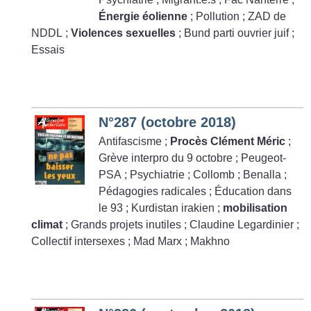
Énergie éolienne
; Pollution
; ZAD de
NDDL
;
Violences sexuelles
; Bund parti ouvrier juif
;
Essais
N°287 (octobre 2018)
Antifascisme
;
Procès Clément Méric
;
Grève interpro du 9 octobre
; Peugeot-
PSA
; Psychiatrie
; Collomb
; Benalla
;
Pédagogies radicales
; Éducation dans
le 93
; Kurdistan irakien
;
mobilisation
climat
; Grands projets inutiles
; Claudine Legardinier
;
Collectif intersexes
; Mad Marx
; Makhno