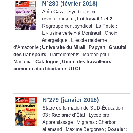
N°280 (février 2018)
Afrîn-Gaza
; Syndicalisme
révolutionnaire
;
Loi travail 1 et 2
;
Regroupement syndical
; La Poste
;
L’«
usine verte
» à Montreuil
; Choix
énergétique
; L’ école moderne
d’Amazonie
;
Université du Mirail
; Papyart
;
Gratuité
des transports
; Harcèlements
; Marche pour
Mariama
;
Catalogne
;
Union des travailleurs
communistes libertaires UTCL
N°279 (janvier 2018)
Stage de formation de SUD-Éducation
93
;
Racisme d’État
; Lycée pro
;
Apprentissage
; Migrants
; Charbon
allemand
; Maxime Bergonso
;
Dossier :