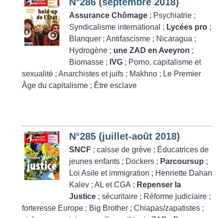
N°286 (septembre 2018)
Assurance Chômage
; Psychiatrie
;
Syndicalisme international
;
Lycées pro
;
Blanquer
; Antifascisme
; Nicaragua
;
Hydrogène
;
une ZAD en Aveyron
;
Biomasse
;
IVG
; Porno, capitalisme et
sexualité
; Anarchistes et juifs
; Makhno
; Le Premier
Âge du capitalisme
; Être esclave
N°285 (juillet-août 2018)
SNCF
; caisse de grève
; Éducatrices de
jeunes enfants
; Dockers
;
Parcoursup
;
Loi Asile et immigration
; Henriette Dahan
Kalev
; AL et CGA
;
Repenser la
Justice
; sécuritaire
; Réforme judiciaire
;
forteresse Europe
; Big Brother
; Chiapas/zapatistes
;