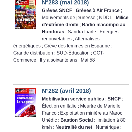
N°283 (mai 2018)
Grèves SNCF
;
Grèves à Air France
;
Mouvements de jeunesse
; NDDL
;
Milice
d’extrême-droite
;
Radio macompo au
Honduras
; Sandra Iriarte
; Énergies
renouvelables
; Alternatives
énergétiques
; Grève des femmes en Espagne
;
Grande distribution
; SUD-Éducation
; CGT-
Commerce
; Il y a soixante ans : Mai 58
N°282 (avril 2018)
Mobilisation service publics
;
SNCF
;
Élection en Italie
; Meurtre de Marielle
Franco
; Exploitation minière au Maroc
;
Unédic
;
Bastion Social
; limitation à 80
km/h
;
Neutralité du net
; Numérique
;