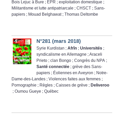
Bois Lejuc à Bure
; EPR
; exploitation domestique
;
Militantisme et lutte antipatriarcale
; CHSCT
; Sans-
papiers
; Mouad Belghawat
; Thomas Deltombe
N°281 (mars 2018)
Syrie Kurdistan
;
Afrîn
;
Universités
;
syndicalisme en Allemagne
; Araceli
Prieto
; clan Bongo
; Congrès du NPA
;
Santé connectée
; grève des Sans-
papiers
; Éoliennes en Aveyron
; Notre-
Dame-des-Landes
; Violences faites aux femmes
;
Pornographie
; Règles
; Caisses de grève
;
Deliveroo
; Oumou Gueye
; Québec