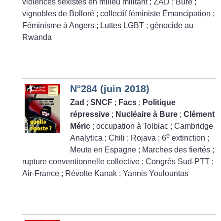
violences sexistes en milieu militant
; ZAD
; Bure
;
vignobles de Bolloré
; collectif féministe Émancipation
;
Féminisme à Angers
; Luttes LGBT
; génocide au
Rwanda
N°284 (juin 2018)
Zad
;
SNCF
;
Facs
;
Politique
répressive
;
Nucléaire à Bure
;
Clément
Méric
; occupation à Tolbiac
; Cambridge
e
Analytica
; Chili
; Rojava
; 6
extinction
;
Meute en Espagne
; Marches des fiertés
;
rupture conventionnelle collective
; Congrès Sud-PTT
;
Air-France
; Révolte Kanak
; Yannis Youlountas