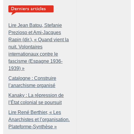
Lire Jean Batou, Stefanie
Prezioso et Ami-Jacques
Rapin (dir.), «
Quand vient la
nuit. Volontaires
internationaux contre le
fascisme (Espagne 1936-
1939)
»
Catalogne : Construire
l’anarchisme organisé
Kanaky : La répression de
l’État colonial se poursuit
Lire René Berthier, «
Les
Anarchistes et l’organisation.
Plateforme-Synthèse
»