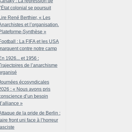
Kanaky : La répression de
l’État colonial se poursuit
Lire René Berthier, «
Les
Anarchistes et l’organisation.
Plateforme-Synthèse
»
Football : La FIFA et les USA
marquent contre notre camp
En 1926... et 1956 :
Trajectoires de l’anarchisme
organisé
Journées écosyndicales
2026 : «
Nous avons pris
conscience d’un besoin
d’alliance
»
Attaque de la pride de Berlin :
faire front uni face à l’horreur
fasciste