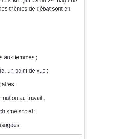
de la MMF (du 23 au 29 mai) une
. Des thèmes de débat sont en
tes aux femmes
;
e, un point de vue
;
itaires
;
mination au travail
;
rchisme social
;
isagées.