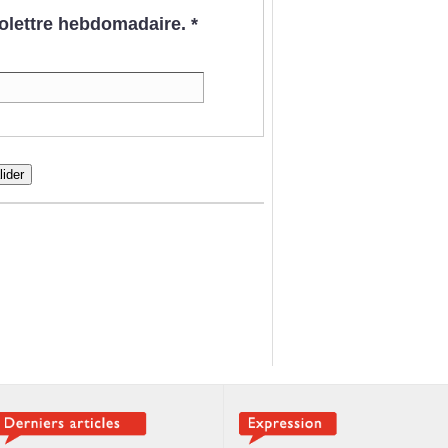
nfolettre hebdomadaire.
*
lider