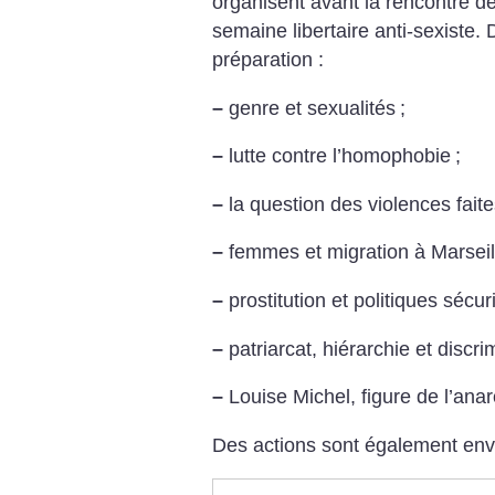
organisent avant la rencontre 
semaine libertaire anti-sexiste
préparation :
–
genre et sexualités
;
–
lutte contre l’homophobie
;
–
la question des violences fai
–
femmes et migration à Marseill
–
prostitution et politiques sécur
–
patriarcat, hiérarchie et discri
–
Louise Michel, figure de l’ana
Des actions sont également env