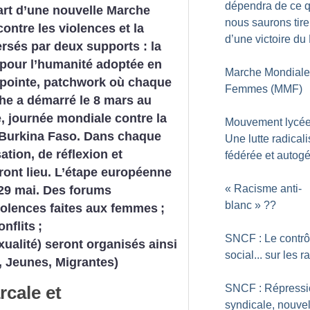
dépendra de ce 
art d’une nouvelle Marche
nous saurons tire
ntre les violences et la
d’une victoire du
ersés par deux supports : la
pour l’humanité adoptée en
Marche Mondiale
tepointe, patchwork où chaque
Femmes (MMF)
e a démarré le 8 mars au
re, journée mondiale contre la
Mouvement lycée
Burkina Faso. Dans chaque
Une lutte radicali
ation, de réflexion et
fédérée et autog
ront lieu.
L’étape européenne
«
Racisme anti-
 29 mai.
Des forums
blanc
»
??
iolences faites aux femmes
;
onflits
;
SNCF : Le contrô
ualité) seront organisés ainsi
social... sur les ra
 Jeunes, Migrantes)
rcale et
SNCF : Répressi
syndicale, nouvel