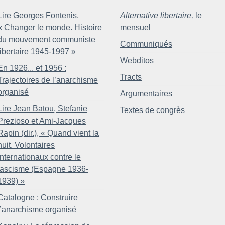
Lire Georges Fontenis,
Alternative libertaire,
le
«
Changer le monde. Histoire
mensuel
du mouvement communiste
Communiqués
libertaire 1945-1997
»
Webditos
En 1926... et 1956 :
Tracts
Trajectoires de l’anarchisme
organisé
Argumentaires
Lire Jean Batou, Stefanie
Textes de congrès
Prezioso et Ami-Jacques
Rapin (dir.), «
Quand vient la
nuit. Volontaires
internationaux contre le
fascisme (Espagne 1936-
1939)
»
Catalogne : Construire
l’anarchisme organisé