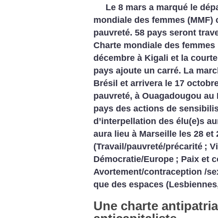
Le 8 mars a marqué le dép
mondiale des femmes (MMF) co
pauvreté. 58 pays seront trav
Charte mondiale des femmes 
décembre à Kigali et la cour
pays ajoute un carré.
La march
Brésil et arrivera le 17 octob
pauvreté, à Ouagadougou au 
pays des actions de sensibilis
d’interpellation des élu(e)s au
aura lieu à Marseille les 28 et
(Travail/pauvreté/précarité
; V
Démocratie/Europe
; Paix et c
Avortement/contraception /sex
que des espaces (Lesbiennes,
Une charte antipatria