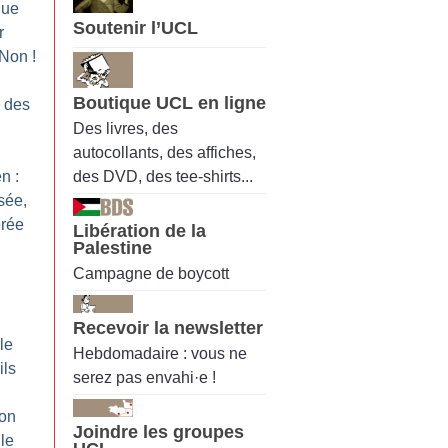
que
Soutenir l’UCL
r
 Non
!
Boutique UCL en ligne
 des
Des livres, des
autocollants, des affiches,
des DVD, des tee-shirts...
n :
sée,
érée
Libération de la
Palestine
Campagne de boycott
Recevoir la newsletter
le
Hebdomadaire : vous ne
ils
serez pas envahi·e !
on
Joindre les groupes
le