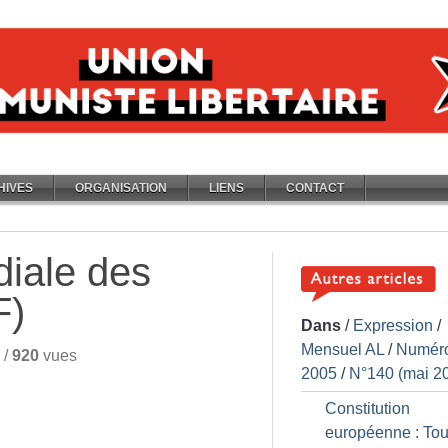
HIVES
ORGANISATION
LIENS
CONTACT
iale des
F)
Dans
/
Expression
/
Mensuel AL
/
Numér
/
920
vues
2005
/
N°140 (mai 2
Constitution
européenne : Tou