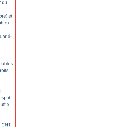
r du
re) et
mbre)
alarié-
pables
roits
e
esprit
uffle
la CNT