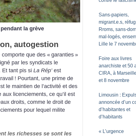
contre le fascism
Sans-papiers,
migrant.e.s, réfug
 pendant la grève
Rroms, sans-domi
mal-logés, ensem
ion, autogestion
Lille le 7 novemb
e comporte que des «
garanties
»
Foire aux livres
igné par les syndicats le
anarchiste et 50 
 Et tant pis si
La Rép’
est
CIRA, à Marseille
travail
! Pourtant, une prime de
et 8 novembre
st le maintien de l’activité et des
aux licenciements, ce qu’il est
Limousin : Expul
aux droits, comme le droit de
annoncée d’un col
nciements pour lequel milite
d’habitantes et
d’habitants
«
L’urgence
nt les richesses se sont les