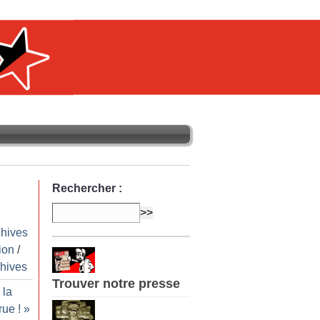
Rechercher :
chives
ion
/
hives
Trouver notre presse
 la
 rue
!
»