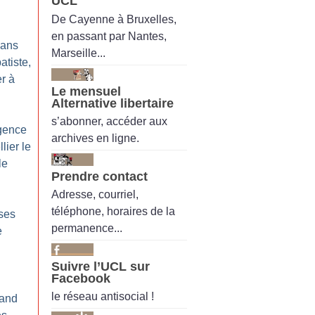
UCL
De Cayenne à Bruxelles,
en passant par Nantes,
 ans
Marseille...
atiste,
er à
Le mensuel
Alternative libertaire
s’abonner, accéder aux
rgence
archives en ligne.
lier le
le
Prendre contact
Adresse, courriel,
téléphone, horaires de la
sses
permanence...
e
Suivre l’UCL sur
Facebook
le réseau antisocial !
rand