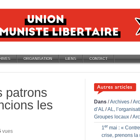
HIVES
ORGANISATION
LIENS
CONTACT
s patrons
encions les
Dans
/
Archives
/
Ar
d’AL
/
AL, l’organisat
Groupes locaux
/
Arc
er
1
mai : «
Contre
5
vues
crise, prenons la