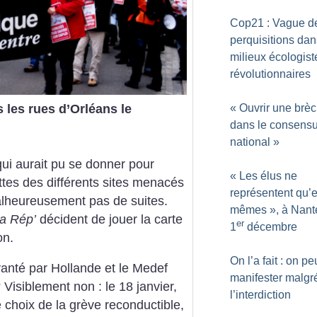
Cop21 : Vague d
perquisitions dan
milieux écologist
révolutionnaires
s les rues d’Orléans le
«
Ouvrir une brè
dans le consens
national
»
qui aurait pu se donner pour
«
Les élus ne
uttes des différents sites menacés
représentent qu’
alheureusement pas de suites.
mêmes
», à Nant
a Rép’
décident de jouer la carte
er
1
décembre
on.
On l’a fait : on pe
vanté par Hollande et le Medef
manifester malgr
 Visiblement non : le 18 janvier,
l’interdiction
e choix de la grève reconductible,