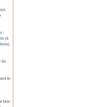
nos
e
s :
ons (à
leurs)
r du
ient le
e bloc