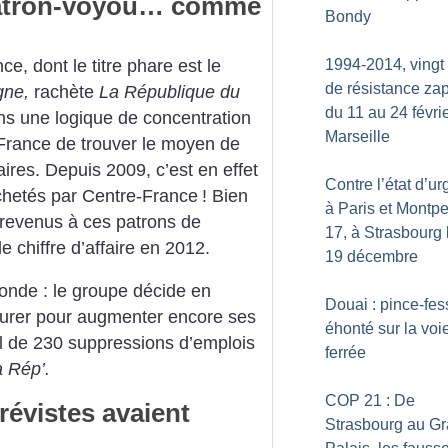
patron-voyou… comme
Bondy
, dont le titre phare est le
1994-2014, vingt
de résistance zap
gne,
rachète
La République du
du 11 au 24 févri
ans une logique de concentration
Marseille
e-France de trouver le moyen de
ires. Depuis 2009, c’est en effet
Contre l’état d’u
achetés par Centre-France
! Bien
à Paris et Montpel
 revenus à ces patrons de
17, à Strasbourg 
e chiffre d’affaire en 2012.
19 décembre
nde : le groupe décide en
Douai : pince-fe
turer pour augmenter encore ses
éhonté sur la voi
l de 230 suppressions d’emplois
ferrée
 Rép’.
COP 21 : De
grévistes avaient
Strasbourg au G