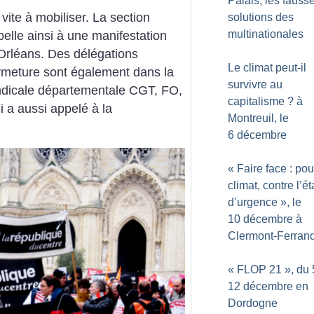
Palais, les fauss
vite à mobiliser. La section
solutions des
multinationales
pelle ainsi à une manifestation
Orléans. Des délégations
Le climat peut-il
rmeture sont également dans la
survivre au
syndicale départementale CGT, FO,
capitalisme
? à
 a aussi appelé à la
Montreuil, le
6 décembre
«
Faire face : pou
climat, contre l’ét
d’urgence
», le
10 décembre à
Clermont-Ferran
«
FLOP 21
», du 
12 décembre en
Dordogne