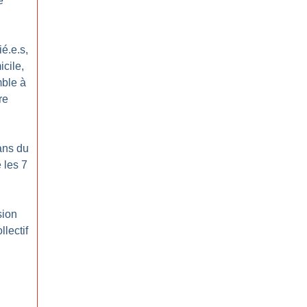
e
ié.e.s,
cile,
ble à
re
ans du
 les 7
sion
lectif