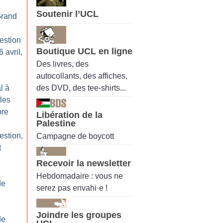
Soutenir l’UCL
Grand
estion
Boutique UCL en ligne
 avril,
Des livres, des
autocollants, des affiches,
des DVD, des tee-shirts...
l à
les
bre
Libération de la
Palestine
estion,
Campagne de boycott
t
Recevoir la newsletter
Hebdomadaire : vous ne
de
serez pas envahi·e !
Joindre les groupes
de