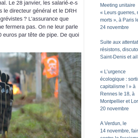
al. Le 28 janvier, les salarié-e-s
Meeting unitaire
s le directeur général et le DRH
«
Leurs guerres, 
grévistes
? L’assurance que
morts
», à Paris l
ne fermera pas. On ne leur parle
24 novembre
 euros par tête de pipe. De quoi
Suite aux attentat
résistons, discut
Saint-Denis et ail
«
L’urgence
écologique : sorti
capitalisme
!
» à
Rennes le 18, à
Montpellier et Lor
20 novembre
A Verdun, le
14 novembre, fair