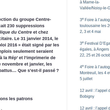
à Marne-la-
Vallée/Noisy-le-
e
ection du groupe Centre-
3
Foire à l’autog
ait 230 suppressions
toulousaine les 26
2, 3 et 4 mai
ique du Centre
et chez
itaire.
Le 31 janvier 2014, le
e
3
Festival D’Ega
loi 2016
» était signé par les
égales, à Angers 
emplois seulement seraient
22, 25 et 26 octo
 à la Rép’ et l’imprimerie de
 novembre et janvier, les
e
4
Foire à l’autog
 battus…
Que s’est-il passé
?
Montreuil, les 4 e
5 juillet
12 avril : l’appel 
Bobigny
ions les patrons
12 avril : l’appel 