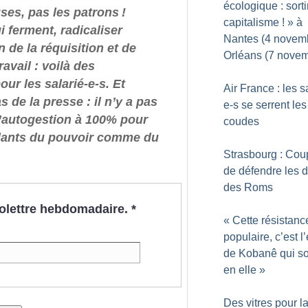
écologique : sorti
euses, pas les patrons
!
capitalisme
!
» à
 ferment, radicaliser
Nantes (4 novemb
n de la réquisition et de
Orléans (7 nove
ravail : voilà des
our les salarié-e-s.
Et
Air France : les s
 de la presse : il n’y a pas
e-s se serrent les
l’autogestion à 100% pour
coudes
dants du pouvoir comme du
Strasbourg : Cou
de défendre les d
des Roms
nfolettre hebdomadaire.
*
«
Cette résistanc
populaire, c’est l’
de Kobanê qui so
en elle
»
Des vitres pour 