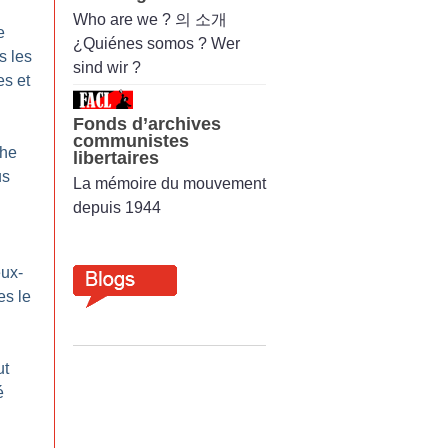
Who are we ? 의 소개
e
¿Quiénes somos ? Wer
s les
sind wir ?
es et
Fonds d’archives
communistes
che
libertaires
us
La mémoire du mouvement
depuis 1944
eux-
es le
ut
é