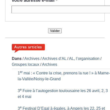
Votre adresse e-mail
*
Valider
Dans
/
Archives
/
Archives d’AL
/
AL, l’organisation
/
Groupes locaux
/
Archives
er
1
mai : «
Contre la crise, prenons la rue
!
» à Marne
la-Vallée/Noisy-le-Grand
e
3
Foire à l’autogestion toulousaine les 26 avril, 2, 3
et 4 mai
e
3
Festival D’Egal à égales, à Angers les 22, 25 et