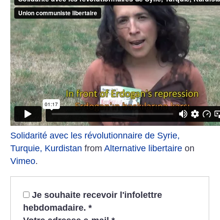
Solidarité avec les révolutionnaire de Syrie,
Turquie, Kurdistan
from
Alternative libertaire
on
Vimeo
.
Je souhaite recevoir l'infolettre
hebdomadaire.
*