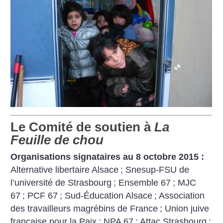
Le Comité de soutien à
La
Feuille de chou
Organisations signataires au 8 octobre 2015 :
Alternative libertaire Alsace
; Snesup-FSU de
l’université de Strasbourg
; Ensemble 67
; MJC
67
; PCF 67
; Sud-Éducation Alsace
; Association
des travailleurs magrébins de France
; Union juive
française pour la Paix
; NPA 67
; Attac Strasbourg
;