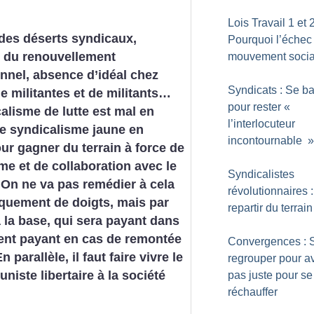
Lois Travail 1 et 2
des déserts syndicaux,
Pourquoi l’échec
 du renouvellement
mouvement socia
nnel, absence d’idéal chez
Syndicats : Se ba
 militantes et de militants…
pour rester «
alisme de lutte est mal en
l’interlocuteur
 le syndicalisme jaune en
incontournable
our gagner du terrain à force de
sme et de collaboration avec le
Syndicalistes
 On ne va pas remédier à cela
révolutionnaires :
quement de doigts, mais par
repartir du terrain
à la base, qui sera payant dans
ment payant en cas de remontée
Convergences : 
 parallèle, il faut faire vivre le
regrouper pour a
niste libertaire à la société
pas juste pour se
réchauffer