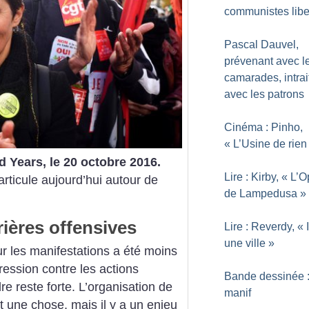
communistes libe
Pascal Dauvel,
prévenant avec l
camarades, intrai
avec les patrons
Cinéma : Pinho,
«
L’Usine de rien
d Years, le 20 octobre 2016.
Lire : Kirby, «
L’O
articule aujourd’hui autour de
de Lampedusa
»
rières offensives
Lire : Reverdy, «
une ville
»
ur les manifestations a été moins
ression contre les actions
Bande dessinée 
re reste forte. L’organisation de
manif
st une chose, mais il y a un enjeu