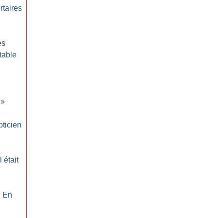
rtaires
es
table
»
pticien
Il était
: En