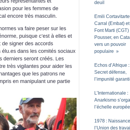
leurs représentantes et
deuil
ccasion pour les femmes de
l encore très ­masculin.
Emili Cortavitarte
Carral (Embat) et
 normes va faire peser sur les
Font Marti (CGT) 
norme, puisque c’est à elles et
Pousser, en Cata
t de signer des accords
vers un pouvoir
 élu.es dans les comités sociaux
populaire
»
 derniers seront créés. Les
Echos d’Afrique :
re très vigilantes pour aider les
Secret défense,
chantages que les patrons ne
l’impunité garant
mpris en manipulant une partie
L’Internationale :
Anarkismo s’orga
l’échelle europé
1978 : Naissance
l’Union des travai