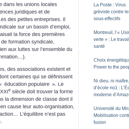
vie dans les unions locales
La Poste : Virus
nces juridiques et de
gréviste contre le
sous-effectifs
 des petites entreprises. Il
yndi­cale sur un bassin d’emploi,
Montreuil, l’«
Usi
faisait la force des premières
verte
» : Le travai
és de formation syndicale,
santé
ien aux ­luttes sur l’ensemble du
ommation…).
Choix énergétiqu
Power to the peo
es, des associations existent et
dont certaines qui se définissent
Ni dieu, ni maître.
«
éducation populaire
». Le
d’école no1 : L’É
e
 XXI
siècle doit trouver la forme
moderne d’Amaz
s la dimension de classe dont il
 en cause leur auto-organisation,
Université du Mira
action… L’équilibre n’est pas
Mobilisation cont
.
fusion