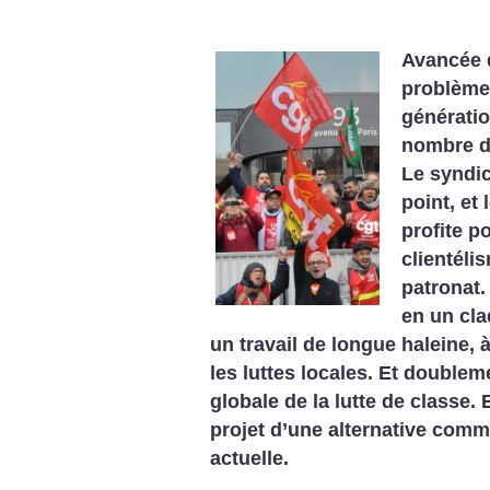
Avancée 
problème
génératio
nombre de
Le syndic
point, et
profite p
clientéli
patronat.
en un cla
un travail de longue haleine, 
les luttes locales. Et double
globale de la lutte de classe. En
projet d’une alternative commu
actuelle.