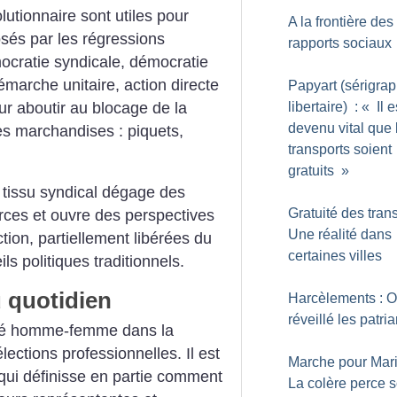
utionnaire sont utiles pour
A la frontière des
sés par les régressions
rapports sociaux
cratie syndicale, démocratie
émarche unitaire, action directe
Papyart (sérigra
r aboutir au blocage de la
libertaire) : «
Il e
devenu vital que 
des marchandises : piquets,
transports soient
gratuits
»
 tissu syndical dégage des
Gratuité des trans
rces et ouvre des perspectives
Une réalité dans
ion, partiellement libérées du
certaines villes
s politiques traditionnels.
 quotidien
Harcèlements : O
réveillé les patri
ité homme-femme dans la
lections professionnelles. Il est
Marche pour Mar
qui définisse en partie comment
La colère perce s