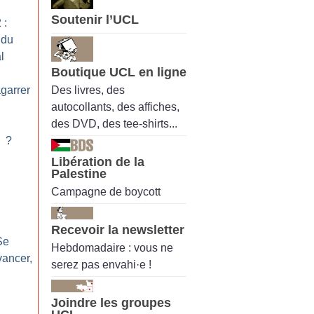
Soutenir l’UCL
 :
 du
l
Boutique UCL en ligne
Des livres, des
garrer
autocollants, des affiches,
des DVD, des tee-shirts...
»
?
Libération de la
Palestine
Campagne de boycott
Recevoir la newsletter
Se
Hebdomadaire : vous ne
vancer,
serez pas envahi·e !
Joindre les groupes