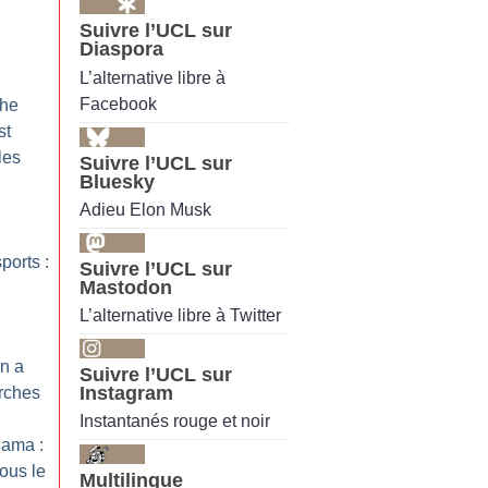
Suivre l’UCL sur
Diaspora
L’alternative libre à
Facebook
phe
st
les
Suivre l’UCL sur
Bluesky
Adieu Elon Musk
ports :
Suivre l’UCL sur
Mastodon
L’alternative libre à Twitter
n a
Suivre l’UCL sur
Instagram
arches
Instantanés rouge et noir
iama :
ous le
Multilingue