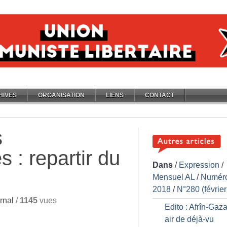
HIVES
ORGANISATION
LIENS
CONTACT
s
s : repartir du
Dans
/
Expression
/
Mensuel AL
/
Numér
2018
/
N°280 (févrie
rnal
/
1145
vues
Edito : Afrîn-Gaza
air de déjà-vu