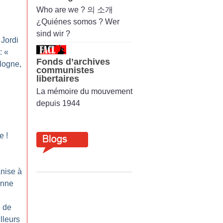
Who are we ? 의 소개
¿Quiénes somos ? Wer
sind wir ?
 Jordi
: «
Fonds d’archives
logne,
communistes
libertaires
La mémoire du mouvement
depuis 1944
ie
!
nise à
enne
 de
lleurs