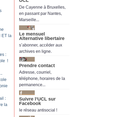
UCL
De Cayenne à Bruxelles,
s
en passant par Nantes,
Marseille...
ne
Le mensuel
l ET la
Alternative libertaire
s’abonner, accéder aux
archives en ligne.
es :
ple
!
Prendre contact
Adresse, courriel,
..
téléphone, horaires de la
cole
permanence...
onie
il :
Suivre l’UCL sur
Facebook
re la
le réseau antisocial !