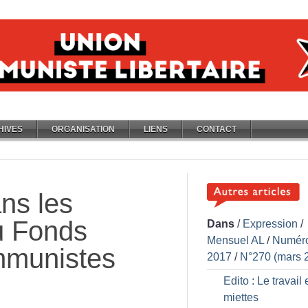
HIVES
ORGANISATION
LIENS
CONTACT
ans les
u Fonds
Dans
/
Expression
/
Mensuel AL
/
Numér
mmunistes
2017
/
N°270 (mars 
Edito : Le travail
miettes