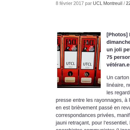
8 février 2017 par
UCL Montreuil
/
2
[Photos] 
dimanche 
un joli pe
75 person
vétéran.es
Un carton 
linéaire, 
les regard
presse entre les rayonnages, à 
en est brièvement passé en revue
correspondances privées, manife
jauni retraçant, pour l’essentiel,