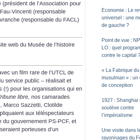
 (président de l’Association pour
Economie : Le r
e Fau-Vincenti (responsable
universel : une 
Davranche (responsable du FACL)
de gauche
?
Point de vue : NP
site web du Musée de l’histoire
LO : quel progr
contre le capital
«
La Fabrique du
avec un film rare de l’UTCL de
musulman
» : un
service public – réalisait et
de conception
 (!) pour les organisations qui en
ribune libre,
nos camarades
1927 : Shanghai 
 Marco Sazzetti, Clotilde
soulève contre
pliquaient aux téléspectateurs
l’impérialisme
ndre du gouvernement PS-PCF, et
s seraient porteuses d’un
Une visite dans l
rayonnages du F