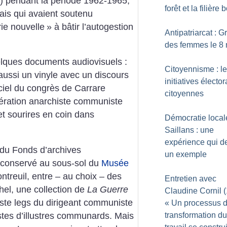
 pendant la période 1962-1965,
forêt et la filière 
ais qui avaient soutenu
ie nouvelle
» à bâtir l’autogestion
Antipatriarcat : G
des femmes le 8
uelques documents audiovisuels :
Citoyennisme : l
aussi un vinyle avec un discours
initiatives électo
ciel du congrès de Carrare
citoyennes
ération anarchiste communiste
et sourires en coin dans
Démocratie local
Saillans : une
expérience qui d
 du Fonds d’archives
un exemple
 conservé au sous-sol du
Musée
ontreuil, entre – au choix – des
Entretien avec
el, une collection de
La Guerre
Claudine Cornil (1
ste legs du dirigeant communiste
«
Un processus 
tes d’illustres communards. Mais
transformation du