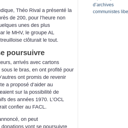
d’archives
udique, Théo Rival a présenté la
communistes libe
près de 200, pour l’heure non
quelques unes des plus
par le MHV, le groupe AL
euilloise clôturait le tout.
se poursuivre
teurs, arrivés avec cartons
 sous le bras, en ont profité pour
D’autres ont promis de revenir
te a proposé d’aider au
aient sur la possibilité de
nifs des années 1970. L’OCL
rrait confier au FACL.
 annoncé, on peut
 donations vont se poursuivre