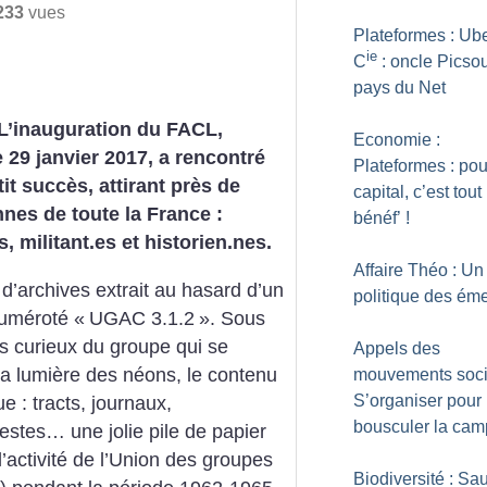
233
vues
Plateformes : Ub
ie
C
: oncle Picso
pays du Net
L’inauguration du FACL,
Economie :
29 janvier 2017, a rencontré
Plateformes : pou
tit succès, attirant près de
capital, c’est tout
nes de toute la France :
bénéf’
!
, militant.es et historien.nes.
Affaire Théo : Un
d’archives extrait au hasard d’un
politique des ém
numéroté «
UGAC 3.1.2
». Sous
s curieux du groupe qui se
Appels des
la lumière des néons, le contenu
mouvements soci
S’organiser pour
 : tracts, journaux,
bousculer la ca
stes… une jolie pile de papier
 l’activité de l’Union des groupes
Biodiversité : Sau