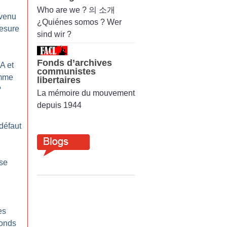
Who are we ? 의 소개
evenu
¿Quiénes somos ? Wer
mesure
sind wir ?
Fonds d’archives
A et
communistes
amme
libertaires
?
La mémoire du mouvement
depuis 1944
 défaut
se
es
onds