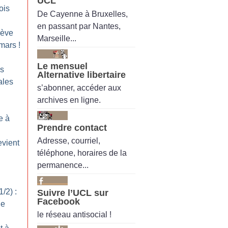
UCL
bois
De Cayenne à Bruxelles,
en passant par Nantes,
rève
Marseille...
 mars
!
Le mensuel
es
Alternative libertaire
rales
s’abonner, accéder aux
archives en ligne.
e à
Prendre contact
Adresse, courriel,
evient
téléphone, horaires de la
permanence...
/2) :
Suivre l’UCL sur
Facebook
de
le réseau antisocial !