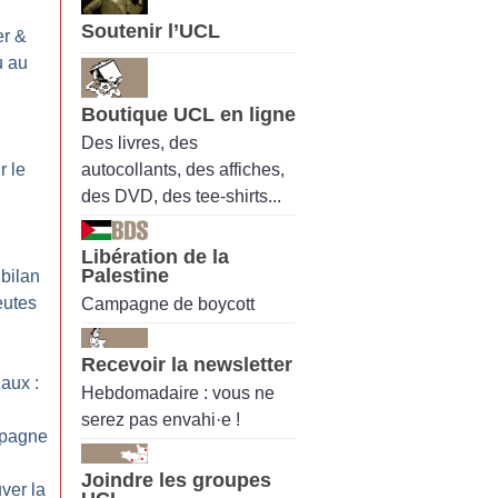
Soutenir l’UCL
er &
u au
Boutique UCL en ligne
Des livres, des
autocollants, des affiches,
r le
des DVD, des tee-shirts...
Libération de la
Palestine
 bilan
eutes
Campagne de boycott
Recevoir la newsletter
aux :
Hebdomadaire : vous ne
serez pas envahi·e !
mpagne
Joindre les groupes
ver la