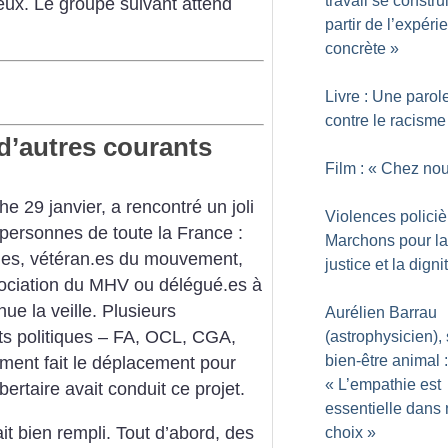
travail se construi
lieux. Le groupe suivant attend
partir de l’expéri
concrète
»
.
Livre : Une parole
contre le racisme
d’autres courants
Film : «
Chez no
 29 janvier, a rencontré un joli
Violences policiè
5 personnes de toute la France :
Marchons pour la
t.es, vétéran.es du mouvement,
justice et la digni
sociation du MHV ou délégué.es à
nue la veille. Plusieurs
Aurélien Barrau
ts politiques – FA, OCL, CGA,
(astrophysicien), 
bien-être animal :
ent fait le déplacement pour
«
L’empathie est
ertaire avait conduit ce projet.
essentielle dans
t bien rempli. Tout d’abord, des
choix
»