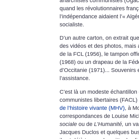
anarchistes communistes (Ugac)
quand les révolutionnaires franç
l’indépendance aidaient l’«
Algér
socialiste.
D’un autre carton, on extrait q
des vidéos et des photos, mais 
de la FCL (1956), le tampon offi
(1968) ou un drapeau de la Féd
d’Occitanie (1971)... Souvenirs 
l’assistance.
C’est là un modeste échantillon
communistes libertaires (FACL)
de l’histoire vivante (MHV)
, à M
correspondances de Louise Mich
sociale
ou de
L’Humanité,
un va
Jacques Duclos et quelques bus