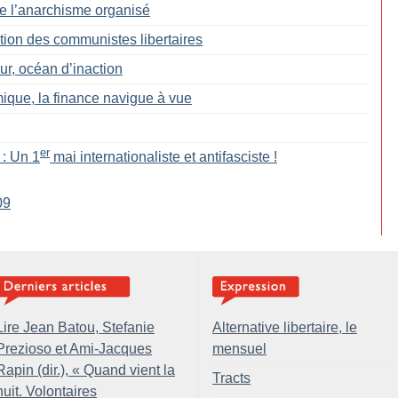
de l’anarchisme organisé
tion des communistes libertaires
, océan d’inaction
ique, la finance navigue à vue
er
 : Un 1
mai internationaliste et antifasciste
!
09
Lire Jean Batou, Stefanie
Alternative libertaire, le
Prezioso et Ami-Jacques
mensuel
Rapin (dir.), «
Quand vient la
Tracts
nuit. Volontaires