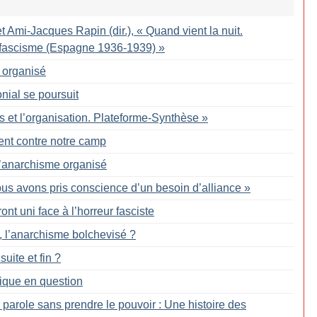
t Ami-Jacques Rapin (dir.), «
Quand vient la nuit.
le fascisme (Espagne 1936-1939)
»
 organisé
onial se poursuit
s et l’organisation. Plateforme-Synthèse
»
ent contre notre camp
 l’anarchisme organisé
us avons pris conscience d’un besoin d’alliance
»
ront uni face à l’horreur fasciste
e, l’anarchisme bolchevisé
?
uite et fin
?
tique en question
 parole sans prendre le pouvoir : Une histoire des