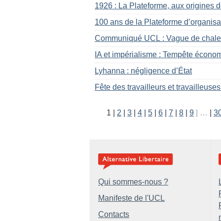
1926 : La Plateforme, aux origines 
100 ans de la Plateforme d’organisa
Communiqué UCL : Vague de chaleur
IA et impérialisme : Tempête économ
Lyhanna : négligence d’État
Fête des travailleurs et travailleuses
1
2
3
4
5
6
7
8
9
…
3
Qui sommes-nous ?
Manifeste de l'UCL
Contacts