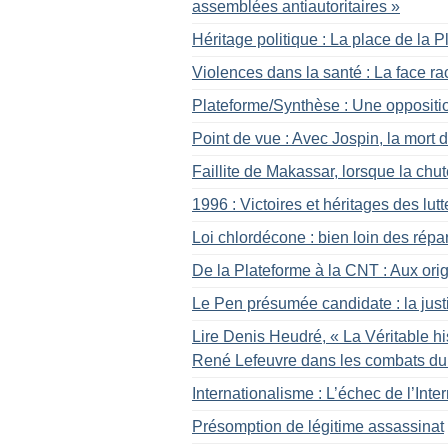
assemblées antiautoritaires
»
Héritage politique : La place de la 
Violences dans la santé : La face ra
Plateforme/Synthèse : Une opposition
Point de vue : Avec Jospin, la mort 
Faillite de Makassar, lorsque la chu
1996 : Victoires et héritages des lut
Loi chlordécone : bien loin des répa
De la Plateforme à la CNT : Aux ori
Le Pen présumée candidate : la just
Lire Denis Heudré, «
La Véritable hi
René Lefeuvre dans les combats du
Internationalisme : L’échec de l’Inte
Présomption de légitime assassinat