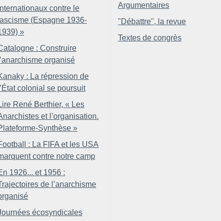
Argumentaires
internationaux contre le
fascisme (Espagne 1936-
"Débattre", la revue
1939)
»
Textes de congrès
Catalogne : Construire
l’anarchisme organisé
Kanaky : La répression de
l’État colonial se poursuit
Lire René Berthier, «
Les
Anarchistes et l’organisation.
Plateforme-Synthèse
»
Football : La FIFA et les USA
marquent contre notre camp
En 1926... et 1956 :
Trajectoires de l’anarchisme
organisé
Journées écosyndicales