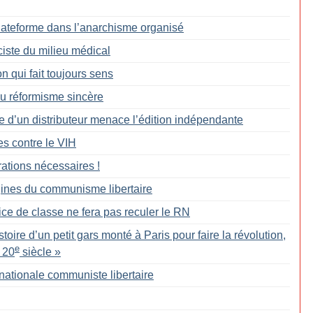
Plateforme dans l’anarchisme organisé
ciste du milieu médical
 qui fait toujours sens
du réformisme sincère
te d’un distributeur menace l’édition indépendante
tes contre le VIH
rations nécessaires
!
gines du communisme libertaire
ice de classe ne fera pas reculer le RN
stoire d’un petit gars monté à Paris pour faire la révolution,
e
 20
siècle
»
rnationale communiste libertaire