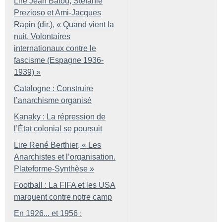
Lire Jean Batou, Stefanie
Prezioso et Ami-Jacques
Rapin (dir.), «
Quand vient la
nuit. Volontaires
internationaux contre le
fascisme (Espagne 1936-
1939)
»
Catalogne : Construire
l’anarchisme organisé
Kanaky : La répression de
l’État colonial se poursuit
Lire René Berthier, «
Les
Anarchistes et l’organisation.
Plateforme-Synthèse
»
Football : La FIFA et les USA
marquent contre notre camp
En 1926... et 1956 :