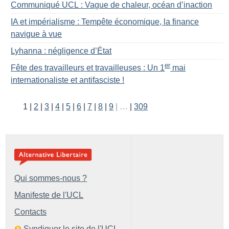
Communiqué UCL : Vague de chaleur, océan d’inaction
IA et impérialisme : Tempête économique, la finance
navigue à vue
Lyhanna : négligence d’État
er
Fête des travailleurs et travailleuses : Un 1
mai
internationaliste et antifasciste
!
1
2
3
4
5
6
7
8
9
…
309
Qui sommes-nous ?
Manifeste de l'UCL
Contacts
Syndiquer le site de l'UCL