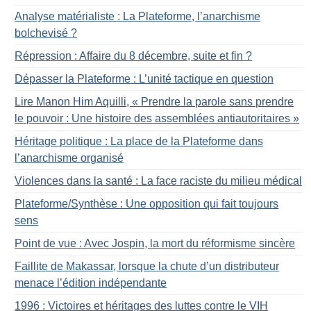
Analyse matérialiste : La Plateforme, l’anarchisme
bolchevisé
?
Répression : Affaire du 8 décembre, suite et fin
?
Dépasser la Plateforme : L’unité tactique en question
Lire Manon Him Aquilli, «
Prendre la parole sans prendre
le pouvoir : Une histoire des assemblées antiautoritaires
»
Héritage politique : La place de la Plateforme dans
l’anarchisme organisé
Violences dans la santé : La face raciste du milieu médical
Plateforme/Synthèse : Une opposition qui fait toujours
sens
Point de vue : Avec Jospin, la mort du réformisme sincère
Faillite de Makassar, lorsque la chute d’un distributeur
menace l’édition indépendante
1996 : Victoires et héritages des luttes contre le VIH