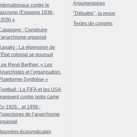
Argumentaires
internationaux contre le
fascisme (Espagne 1936-
"Débattre", la revue
1939)
»
Textes de congrès
Catalogne : Construire
l’anarchisme organisé
Kanaky : La répression de
l’État colonial se poursuit
Lire René Berthier, «
Les
Anarchistes et l’organisation.
Plateforme-Synthèse
»
Football : La FIFA et les USA
marquent contre notre camp
En 1926... et 1956 :
Trajectoires de l’anarchisme
organisé
Journées écosyndicales