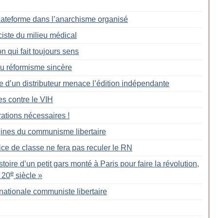
Plateforme dans l’anarchisme organisé
ciste du milieu médical
 qui fait toujours sens
du réformisme sincère
te d’un distributeur menace l’édition indépendante
tes contre le VIH
rations nécessaires
!
gines du communisme libertaire
ice de classe ne fera pas reculer le RN
stoire d’un petit gars monté à Paris pour faire la révolution,
e
 20
siècle
»
rnationale communiste libertaire