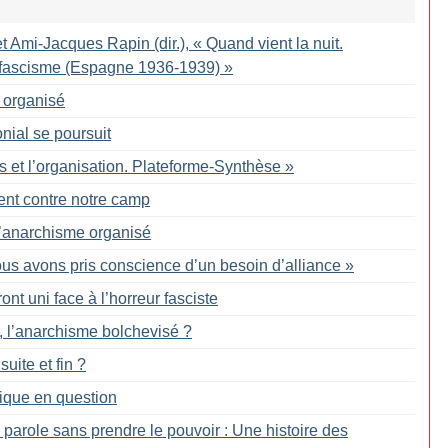
t Ami-Jacques Rapin (dir.), «
Quand vient la nuit.
le fascisme (Espagne 1936-1939)
»
 organisé
onial se poursuit
s et l’organisation. Plateforme-Synthèse
»
ent contre notre camp
 l’anarchisme organisé
us avons pris conscience d’un besoin d’alliance
»
ront uni face à l’horreur fasciste
e, l’anarchisme bolchevisé
?
uite et fin
?
tique en question
 parole sans prendre le pouvoir : Une histoire des