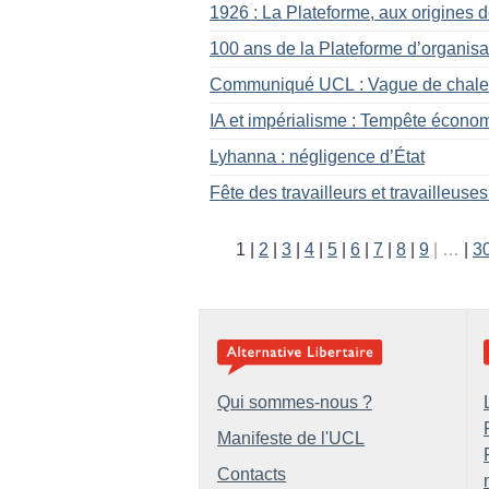
1926 : La Plateforme, aux origines 
100 ans de la Plateforme d’organisa
Communiqué UCL : Vague de chaleur
IA et impérialisme : Tempête économ
Lyhanna : négligence d’État
Fête des travailleurs et travailleuses
1
2
3
4
5
6
7
8
9
…
3
Qui sommes-nous ?
Manifeste de l'UCL
Contacts