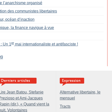
de l’anarchisme organisé
tion des communistes libertaires
, océan d’inaction
ique, la finance navigue à vue
er
 : Un 1
mai internationaliste et antifasciste
!
09
Lire Jean Batou, Stefanie
Alternative libertaire, le
Prezioso et Ami-Jacques
mensuel
Rapin (dir.), «
Quand vient la
Tracts
nuit. Volontaires