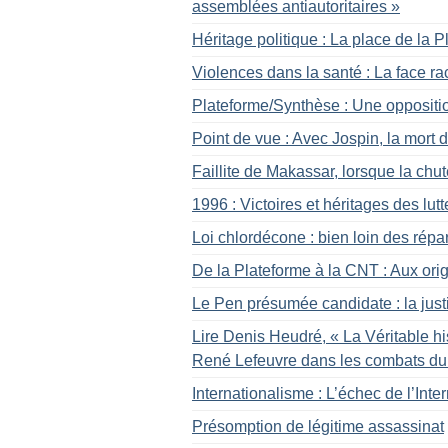
assemblées antiautoritaires
»
Héritage politique : La place de la 
Violences dans la santé : La face ra
Plateforme/Synthèse : Une opposition
Point de vue : Avec Jospin, la mort 
Faillite de Makassar, lorsque la chu
1996 : Victoires et héritages des lut
Loi chlordécone : bien loin des répa
De la Plateforme à la CNT : Aux ori
Le Pen présumée candidate : la just
Lire Denis Heudré, «
La Véritable hi
René Lefeuvre dans les combats du
Internationalisme : L’échec de l’Inte
Présomption de légitime assassinat