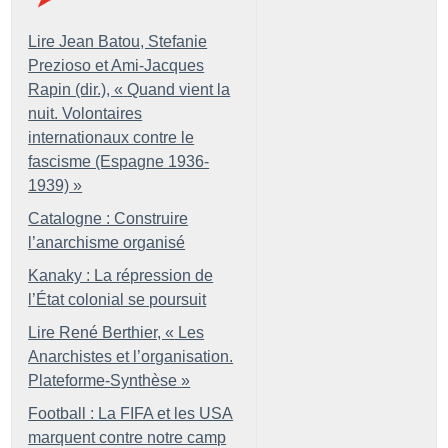
Lire Jean Batou, Stefanie
Prezioso et Ami-Jacques
Rapin (dir.), «
Quand vient la
nuit. Volontaires
internationaux contre le
fascisme (Espagne 1936-
1939)
»
Catalogne : Construire
l’anarchisme organisé
Kanaky : La répression de
l’État colonial se poursuit
Lire René Berthier, «
Les
Anarchistes et l’organisation.
Plateforme-Synthèse
»
Football : La FIFA et les USA
marquent contre notre camp