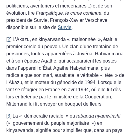
politiciens, aventuriers et mercenaires...) et de son
évolution, lire
Françafrique, le crime continue,
du
président de Survie, François-Xavier Verschave,
disponible sur le site de
Survie
.
[
2
]
L’Akazu, en kinyarwanda «
maisonnée
», était le
premier cercle du pouvoir. Un clan d’une trentaine de
personnes, toutes apparentées à Juvénal Habyarimana
et à son épouse Agathe, qui accaparaient les postes
dans l’appareil d’État. Agathe Habyarimana, plus
radicale que son mari, aurait été la véritable «
tête
» de
l’Akazu, et le moteur du génocide de 1994. Lorsqu’elle
vint se réfugier en France en avril 1994, où elle fut dès
lors entretenue par le ministère de la Coopération,
Mitterrand lui fit envoyer un bouquet de fleurs.
[
3
]
La «
démocratie raciale
» ou
rubanda nyamwinshi
(«
gouvemement du peuple majoritaire
») en
kinyarwanda, signifie pour simplifier que, dans un pays