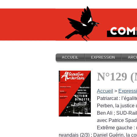
ACCUEIL
EXPRESSION
ARC
N°129 (
Accueil
>
Express
Patriarcat : l’éga
Perben, la justice
Ben Ali
; SUD-Rail
avec Patrice Spad
Extrême gauche : u
rwandais (2/3)
; Daniel Guérin, la c