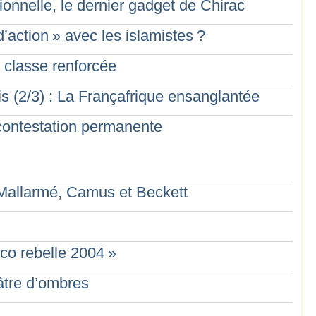
sionnelle, le dernier gadget de Chirac
d’action
» avec les islamistes
?
e classe renforcée
s (2/3) : La Françafrique ensanglantée
 contestation permanente
: Mallarmé, Camus et Beckett
co rebelle 2004
»
âtre d’ombres