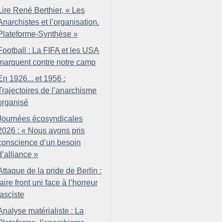
Lire René Berthier, «
Les
Anarchistes et l’organisation.
Plateforme-Synthèse
»
Football : La FIFA et les USA
marquent contre notre camp
En 1926... et 1956 :
Trajectoires de l’anarchisme
organisé
Journées écosyndicales
2026 : «
Nous avons pris
conscience d’un besoin
d’alliance
»
Attaque de la pride de Berlin :
faire front uni face à l’horreur
fasciste
Analyse matérialiste : La