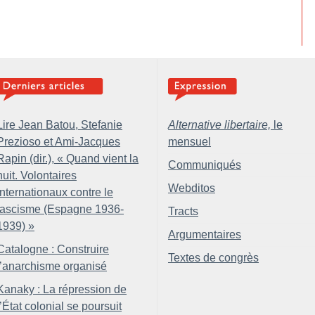
Lire Jean Batou, Stefanie
Alternative libertaire,
le
Prezioso et Ami-Jacques
mensuel
Rapin (dir.), «
Quand vient la
Communiqués
nuit. Volontaires
Webditos
internationaux contre le
fascisme (Espagne 1936-
Tracts
1939)
»
Argumentaires
Catalogne : Construire
Textes de congrès
l’anarchisme organisé
Kanaky : La répression de
l’État colonial se poursuit