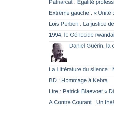
Patriarcat : Égalité profes
Extrême gauche : «
Unité 
Lois Perben : La justice d
1994, le Génocide rwandai
Daniel Guérin, la
La Littérature du silence 
BD : Hommage à Kebra
Lire : Patrick Blaevoet «
Di
A Contre Courant : Un thé