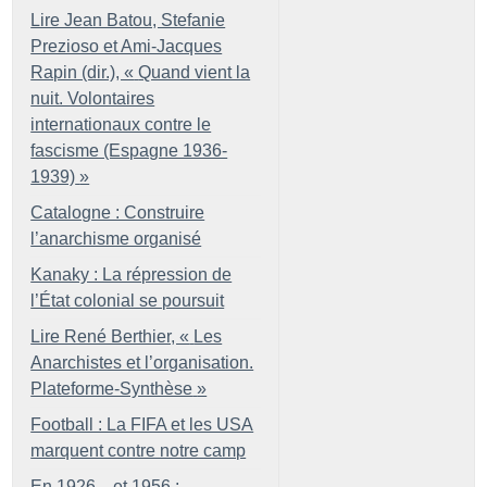
Lire Jean Batou, Stefanie
Prezioso et Ami-Jacques
Rapin (dir.), «
Quand vient la
nuit. Volontaires
internationaux contre le
fascisme (Espagne 1936-
1939)
»
Catalogne : Construire
l’anarchisme organisé
Kanaky : La répression de
l’État colonial se poursuit
Lire René Berthier, «
Les
Anarchistes et l’organisation.
Plateforme-Synthèse
»
Football : La FIFA et les USA
marquent contre notre camp
En 1926... et 1956 :