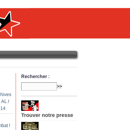
Rechercher :
chives
 AL
/
014
Trouver notre presse
mbat
!