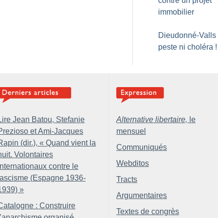
contre un projet
immobilier
Dieudonné-Valls :
peste ni choléra
!
Lire Jean Batou, Stefanie
Alternative libertaire,
le
Prezioso et Ami-Jacques
mensuel
Rapin (dir.), «
Quand vient la
Communiqués
nuit. Volontaires
Webditos
internationaux contre le
fascisme (Espagne 1936-
Tracts
1939)
»
Argumentaires
Catalogne : Construire
Textes de congrès
l’anarchisme organisé