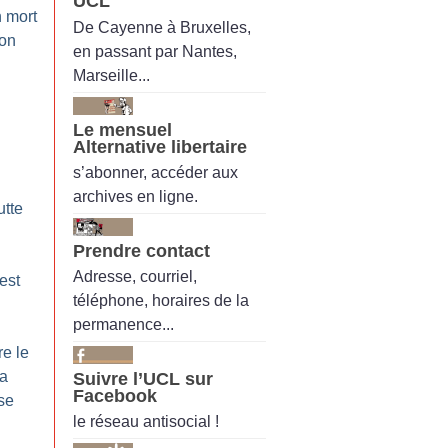
UCL
n mort
De Cayenne à Bruxelles,
ion
en passant par Nantes,
Marseille...
Le mensuel
Alternative libertaire
s’abonner, accéder aux
archives en ligne.
utte
Prendre contact
Adresse, courriel,
est
téléphone, horaires de la
permanence...
re le
la
Suivre l’UCL sur
Facebook
sse
le réseau antisocial !