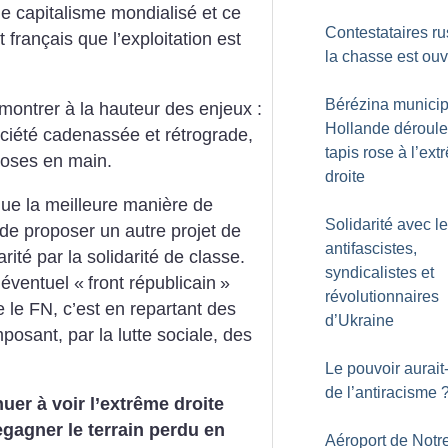
le capitalisme mondialisé et ce
Contestataires ru
 français que l’exploitation est
la chasse est ouv
Bérézina municip
ontrer à la hauteur des enjeux :
Hollande déroule
ciété cadenassée et rétrograde,
tapis rose à l’ex
hoses en main.
droite
que la meilleure manière de
Solidarité avec l
 de proposer un autre projet de
antifascistes,
rité par la solidarité de classe.
syndicalistes et
 éventuel «
front républicain
»
révolutionnaires
e le FN, c’est en repartant des
d’Ukraine
osant, par la lutte sociale, des
Le pouvoir aurait-
de l’antiracisme
uer à voir l’extrême droite
egagner le terrain perdu en
Aéroport de Notr