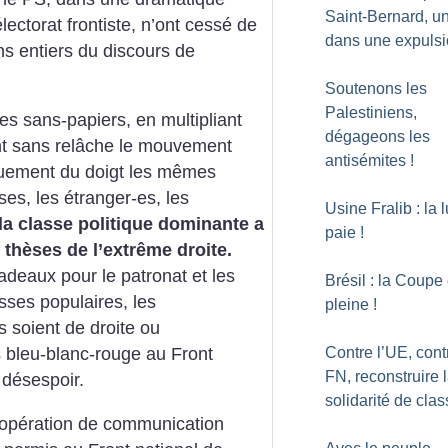
Saint-Bernard, u
lectorat frontiste, n’ont cessé de
dans une expuls
s entiers du discours de
Soutenons les
Palestiniens,
es sans-papiers, en multipliant
dégageons les
ant sans relâche le mouvement
antisémites
!
iquement du doigt les mêmes
es, les étranger-es, les
Usine Fralib : la l
la classe politique dominante a
paie
!
thèses de l’extrême droite.
cadeaux pour le patronat et les
Brésil : la Coupe 
sses populaires, les
pleine
!
 soient de droite ou
Contre l’UE, cont
is bleu-blanc-rouge au Front
FN, reconstruire 
u désespoir.
solidarité de cla
opération de communication