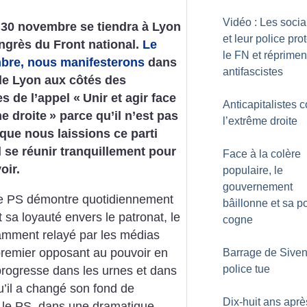
Vidéo : Les socia
 30 novembre se tiendra à Lyon
et leur police pro
grès du Front national.
Le
le FN et réprimen
bre, nous manifesterons
dans
antifascistes
de Lyon aux côtés des
es de l’appel «
Unir et agir face
Anticapitalistes c
me droite
» parce qu’il n’est pas
l’extrême droite
que nous laissions ce parti
l se réunir tranquillement pour
Face à la colère
oir.
populaire, le
gouvernement
e le PS démontre quotidiennement
bâillonne et sa p
 sa loyauté envers le patronat, le
cogne
samment relayé par les médias
remier opposant au pouvoir en
Barrage de Sivens
police tue
 progresse dans les urnes et dans
qu’il a changé son fond de
Dix-huit ans aprè
 le PS, dans une dramatique