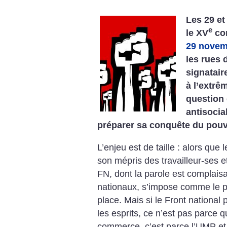
Les 29 et
e
le XV
con
29 novem
les rues 
signatair
à l’extrê
question 
antisocia
préparer sa conquête du pouv
L’enjeu est de taille : alors qu
son mépris des travailleur-ses et
FN, dont la parole est complai
nationaux, s’impose comme le p
place. Mais si le Front national
les esprits, ce n’est pas parce 
commerce, c’est parce l’UMP et