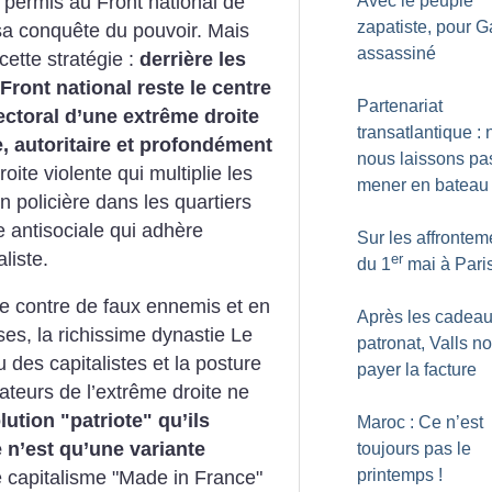
 permis au Front national de
Avec le peuple
zapatiste, pour 
sa conquête du pouvoir. Mais
assassiné
tte stratégie :
derrière les
 Front national reste le centre
Partenariat
lectoral d’une extrême droite
transatlantique : 
, autoritaire et profondément
nous laissons pa
oite violente qui multiplie les
mener en bateau
n policière dans les quartiers
e antisociale qui adhère
Sur les affrontem
liste.
er
du 1
mai à Pari
re contre de faux ennemis et en
Après les cadea
ses, la richissime dynastie Le
patronat, Valls no
u des capitalistes et la posture
payer la facture
rateurs de l’extrême droite ne
lution "patriote" qu’ils
Maroc : Ce n’est
 n’est qu’une variante
toujours pas le
printemps
!
e capitalisme "Made in France"