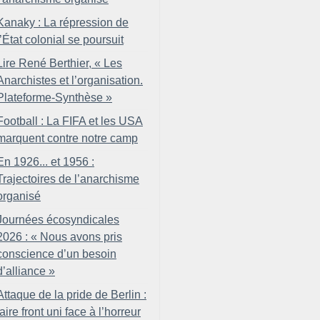
Kanaky : La répression de
l’État colonial se poursuit
Lire René Berthier, «
Les
Anarchistes et l’organisation.
Plateforme-Synthèse
»
Football : La FIFA et les USA
marquent contre notre camp
En 1926... et 1956 :
Trajectoires de l’anarchisme
organisé
Journées écosyndicales
2026 : «
Nous avons pris
conscience d’un besoin
d’alliance
»
Attaque de la pride de Berlin :
faire front uni face à l’horreur