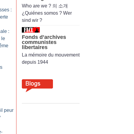
Who are we ? 의 소개
sses :
¿Quiénes somos ? Wer
erte
sind wir ?
ale :
Fonds d’archives
 le
communistes
trême
libertaires
La mémoire du mouvement
depuis 1944
es
il peur
?
e-