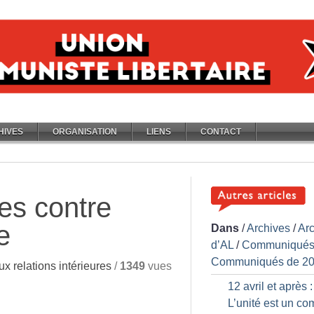
HIVES
ORGANISATION
LIENS
CONTACT
tes contre
e
Dans
/
Archives
/
Ar
d’AL
/
Communiqués
Communiqués de 2
ux relations intérieures
/
1349
vues
12 avril et après :
L’unité est un co