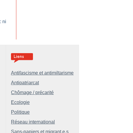
 ni
Antifascisme et antimiltarisme
Antipatriarcat
Chômage / précarité
Ecologie
Politique
Réseau international
Sans-papiers et migrant.e.s