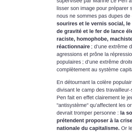
supervisée par Marine Le Pen a
lisser son image pour préparer 
nous ne sommes pas dupes de ce
sourires et le vernis social, le
de gravité et le fer de lance é
raciste, homophobe, machiste
réactionnaire
; d’une extrême dr
agressions et prône la répressio
populaires
; d’une extrême droit
complètement au système capita
En détournant la colère populai
divisant le camp des travailleur-
Pen fait en effet clairement le je
"antisystème" qu’affectent les o
devrait tromper personne :
la so
prétendent proposer à la crise
nationale du capitalisme.
Or l