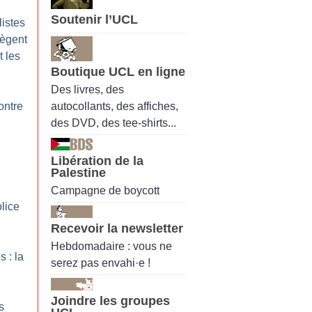
Soutenir l’UCL
listes
tègent
t les
Boutique UCL en ligne
Des livres, des
autocollants, des affiches,
ontre
des DVD, des tee-shirts...
Libération de la
Palestine
Campagne de boycott
olice
Recevoir la newsletter
Hebdomadaire : vous ne
 : la
serez pas envahi·e !
Joindre les groupes
s