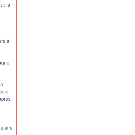
 : la
rs à
tique
la
ssie
après
ulaire