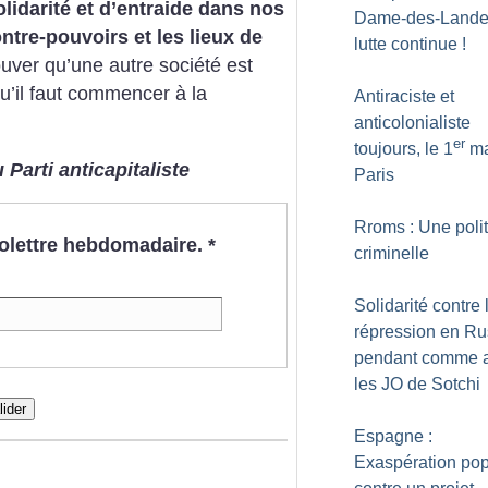
lidarité et d’entraide dans nos
Dame-des-Landes
ontre-pouvoirs et les lieux de
lutte continue
!
uver qu’une autre société est
u’il faut commencer à la
Antiraciste et
anticolonialiste
er
toujours, le 1
ma
 Parti anticapitaliste
Paris
Rroms : Une poli
nfolettre hebdomadaire.
*
criminelle
Solidarité contre 
répression en Ru
pendant comme 
les JO de Sotchi
lider
Espagne :
Exaspération pop