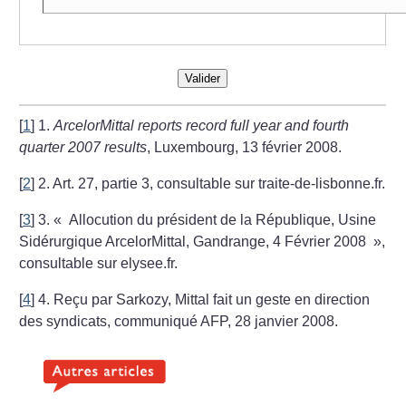
Valider
[
1
]
1.
ArcelorMittal reports record full year and fourth
quarter 2007 results
, Luxembourg, 13 février 2008.
[
2
]
2. Art. 27, partie 3, consultable sur traite-de-lisbonne.fr.
[
3
]
3. «
Allocution du président de la République, Usine
Sidérurgique ArcelorMittal, Gandrange, 4 Février 2008
»,
consultable sur elysee.fr.
[
4
]
4. Reçu par Sarkozy, Mittal fait un geste en direction
des syndicats, communiqué AFP, 28 janvier 2008.