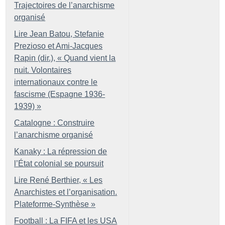
Trajectoires de l’anarchisme
organisé
Lire Jean Batou, Stefanie
Prezioso et Ami-Jacques
Rapin (dir.), «
Quand vient la
nuit. Volontaires
internationaux contre le
fascisme (Espagne 1936-
1939)
»
Catalogne : Construire
l’anarchisme organisé
Kanaky : La répression de
l’État colonial se poursuit
Lire René Berthier, «
Les
Anarchistes et l’organisation.
Plateforme-Synthèse
»
Football : La FIFA et les USA