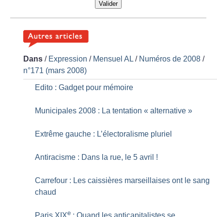
Valider
Dans
/
Expression
/
Mensuel AL
/
Numéros de 2008
/
n°171 (mars 2008)
Edito : Gadget pour mémoire
Municipales 2008 : La tentation «
alternative
»
Extrême gauche : L’électoralisme pluriel
Antiracisme : Dans la rue, le 5 avril
!
Carrefour : Les caissières marseillaises ont le sang
chaud
e
Paris XIX
: Quand les anticapitalistes se