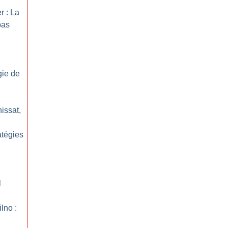
r : La
pas
gie de
issat,
atégies
l
lno :