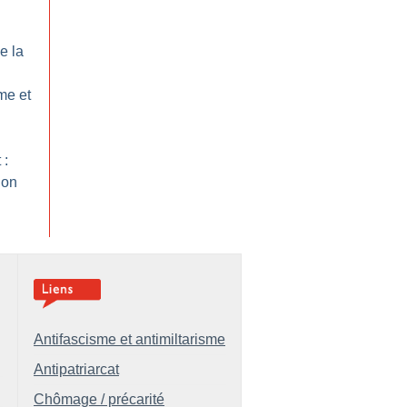
e la
me et
 :
ion
Antifascisme et antimiltarisme
Antipatriarcat
Chômage / précarité