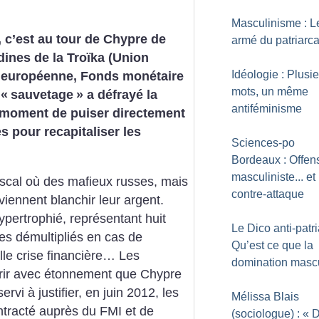
Masculinisme : L
, c’est au tour de Chypre de
armé du patriarca
ines de la Troïka (Union
Idéologie : Plusi
 européenne, Fonds monétaire
mots, un même
 «
sauvetage
» a défrayé la
antiféminisme
 moment de puiser directement
s pour recapitaliser les
Sciences-po
Bordeaux : Offen
masculiniste... et
iscal où des mafieux russes, mais
contre-attaque
 viennent blanchir leur argent.
ypertrophié, représentant huit
Le Dico anti-patri
ues démultipliés en cas de
Qu’est ce que la
lle crise financière…
Les
domination masc
rir avec étonnement que Chypre
servi à justifier, en juin 2012, les
Mélissa Blais
ntracté auprès du FMI et de
(sociologue) : «
D