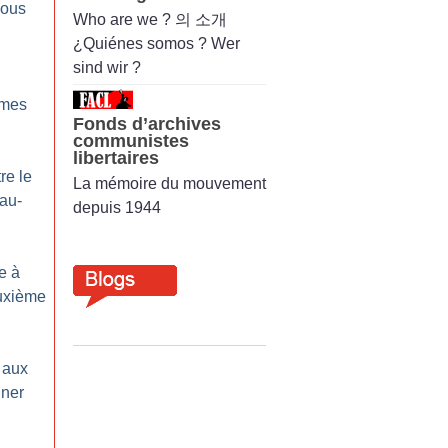
nous
Who are we ? 의 소개
¿Quiénes somos ? Wer
sind wir ?
imes
Fonds d’archives
communistes
libertaires
re le
La mémoire du mouvement
au-
depuis 1944
e à
euxième
 aux
nner