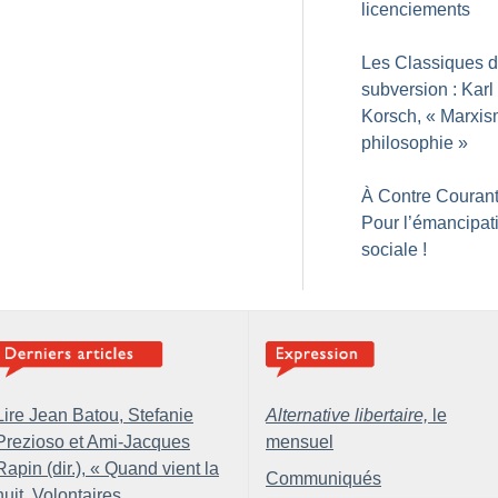
licenciements
Les Classiques d
subversion : Karl
Korsch, «
Marxis
philosophie
»
À Contre Courant
Pour l’émancipat
sociale
!
Lire Jean Batou, Stefanie
Alternative libertaire,
le
Prezioso et Ami-Jacques
mensuel
Rapin (dir.), «
Quand vient la
Communiqués
nuit. Volontaires