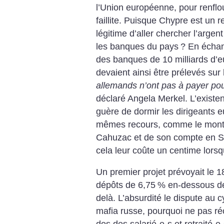
l’Union européenne, pour renflo
faillite. Puisque Chypre est un r
légitime d’aller chercher l’arge
les banques du pays
? En échan
des banques de 10 milliards d’eu
devaient ainsi être prélevés sur 
allemands n’ont pas à payer pou
déclaré Angela Merkel. L’existe
guère de dormir les dirigeants e
mêmes recours, comme le montr
Cahuzac et de son compte en Su
cela leur coûte un centime lorsq
Un premier projet prévoyait le 
dépôts de 6,75
% en-dessous de
delà. L’absurdité le dispute au 
mafia russe, pourquoi ne pas ré