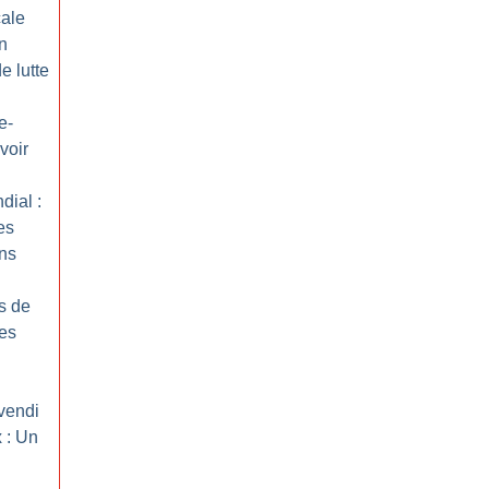
ale
Un
e lutte
e-
voir
dial :
es
ens
s de
les
vendi
 : Un