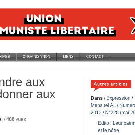
HIVES
ORGANISATION
LIENS
CONTACT
ndre aux
donner aux
Dans
/
Expression
/
Mensuel AL
/
Numér
2013
/
N°228 (mai 2
al
/
486
vues
Edito : Leur patr
et le nôtre