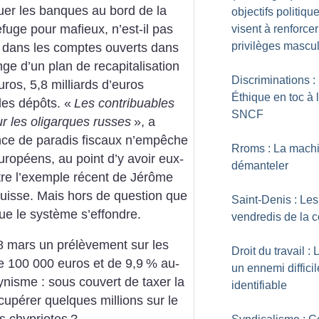
uer les banques au bord de la
objectifs politiqu
efuge pour mafieux, n’est-il pas
visent à renforcer
privilèges mascu
nt dans les comptes ouverts dans
ge d’un plan de recapitalisation
Discriminations :
ros, 5,8 milliards d’euros
Éthique en toc à 
les dépôts. «
Les contribuables
SNCF
r les oligarques russes
», a
nce de paradis fiscaux n’empêche
Rroms : La mach
uropéens, au point d’y avoir eux-
démanteler
e l’exemple récent de Jérôme
isse. Mais hors de question que
Saint-Denis : Les
ue le système s’effondre.
vendredis de la c
18 mars un prélèvement sur les
Droit du travail : L
 100 000 euros et de 9,9
% au-
un ennemi diffici
cynisme : sous couvert de taxer la
identifiable
cupérer quelques millions sur le