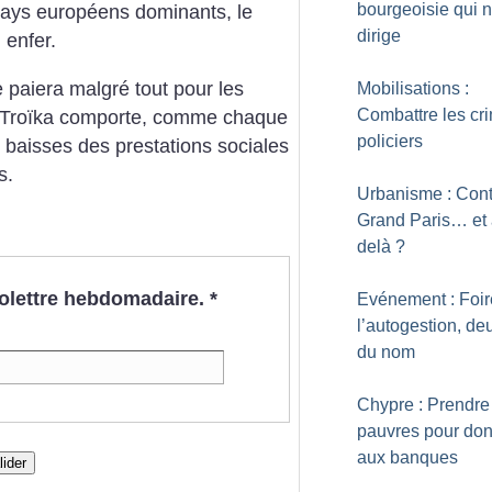
bourgeoisie qui 
ays européens dominants, le
dirige
 enfer.
 paiera malgré tout pour les
Mobilisations :
Combattre les cr
a Troïka comporte, comme chaque
policiers
de baisses des prestations sociales
s.
Urbanisme : Cont
Grand Paris… et 
delà
?
nfolettre hebdomadaire.
*
Evénement : Foir
l’autogestion, d
du nom
Chypre : Prendre
pauvres pour do
aux banques
lider