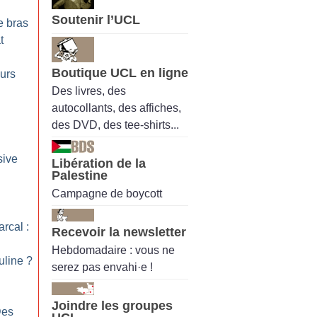
Soutenir l’UCL
e bras
t
Boutique UCL en ligne
eurs
Des livres, des
autocollants, des affiches,
des DVD, des tee-shirts...
sive
Libération de la
Palestine
Campagne de boycott
arcal :
Recevoir la newsletter
Hebdomadaire : vous ne
uline
?
serez pas envahi·e !
Joindre les groupes
es