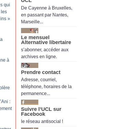
UCL
es qui
De Cayenne à Bruxelles,
 les
en passant par Nantes,
lins
»
Marseille...
Le mensuel
la
Alternative libertaire
s’abonner, accéder aux
archives en ligne.
ine à
Prendre contact
Adresse, courriel,
téléphone, horaires de la
olère
permanence...
’Ani :
lement
Suivre l’UCL sur
Facebook
le réseau antisocial !