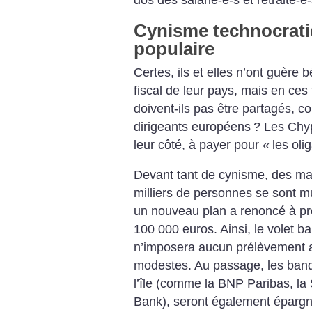
dos des salarié-e-s et retraité-e
Cynisme technocrati
populaire
Certes, ils et elles n’ont guère 
fiscal de leur pays, mais en ces 
doivent-ils pas être partagés, c
dirigeants européens
? Les Chyp
leur côté, à payer pour «
les oli
Devant tant de cynisme, des ma
milliers de personnes se sont mult
un nouveau plan a renoncé à pr
100 000 euros. Ainsi, le volet b
n’imposera aucun prélèvement au
modestes. Au passage, les banq
l’île (comme la BNP Paribas, la
Bank), seront également épargn