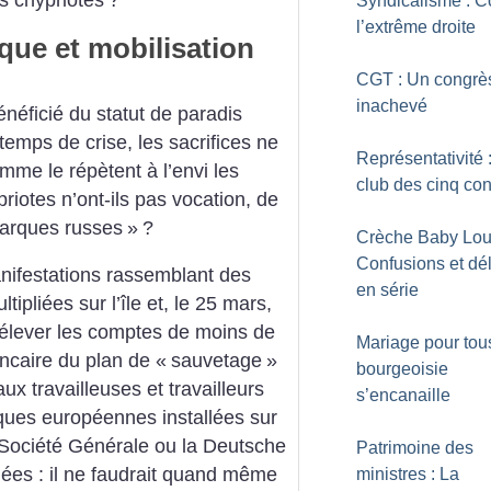
-s chypriotes
?
Syndicalisme : C
l’extrême droite
que et mobilisation
CGT : Un congrè
inachevé
bénéficié du statut de paradis
temps de crise, les sacrifices ne
Représentativité 
omme le répètent à l’envi les
club des cinq con
riotes n’ont-ils pas vocation, de
garques russes
»
?
Crèche Baby Lou
Confusions et dél
nifestations rassemblant des
en série
ipliées sur l’île et, le 25 mars,
élever les comptes de moins de
Mariage pour tous
ancaire du plan de «
sauvetage
»
bourgeoisie
x travailleuses et travailleurs
s’encanaille
ues européennes installées sur
 Société Générale ou la Deutsche
Patrimoine des
ées : il ne faudrait quand même
ministres : La