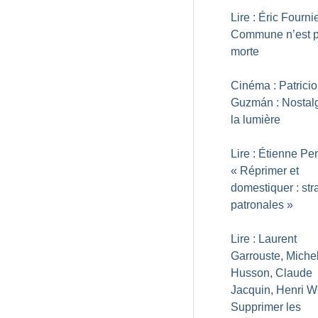
Lire : Éric Fournie
Commune n’est 
morte
Cinéma : Patricio
Guzmán : Nostal
la lumière
Lire : Étienne Pen
«
Réprimer et
domestiquer : str
patronales
»
Lire : Laurent
Garrouste, Miche
Husson, Claude
Jacquin, Henri Wi
Supprimer les