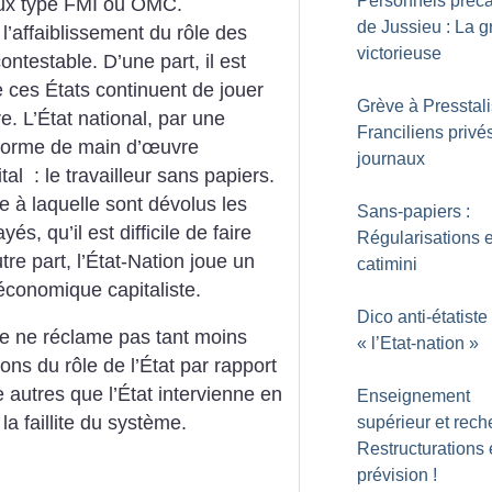
Personnels préca
naux type FMI ou OMC.
de Jussieu : La g
l’affaiblissement du rôle des
victorieuse
testable. D’une part, il est
e ces États continuent de jouer
Grève à Presstali
e. L’État national, par une
Franciliens privé
e forme de main d’œuvre
journaux
tal : le travailleur sans papiers.
re
à laquelle sont dévolus les
Sans-papiers :
s, qu’il est difficile de faire
Régularisations 
tre part, l’État-Nation joue un
catimini
 économique capitaliste.
Dico anti-étatiste 
rale ne réclame pas tant moins
«
l’Etat-nation
»
ons du rôle de l’État par rapport
re autres que l’État intervienne en
Enseignement
a faillite du système.
supérieur et rech
Restructurations
prévision
!