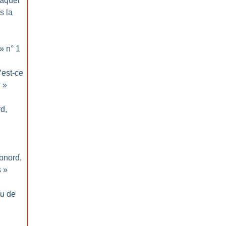
taquer
s la
» n° 1
’est-ce
?
»
d,
Conord,
s
»
u de