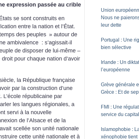
e expression passée au crible
Union européenn
Nous ne paieron
États se sont construits en
leur dette
fication entre la nation et l’État.
temps des peuples
» autour de
Portugal : Une ri
e ambivalence : s’agissait-il
bien sélective
 peuple de disposer de lui-même –
e droit pour chaque nation d’avoir
Irlande : Un dikta
l’européenne
siècle, la République française
Grève générale 
ouvoir par la construction d’une
Grèce : Et de sep
t. L’école républicaine par
arler les langues régionales, a
FMI : Une régulat
nt servi à la nouvelle
service du capita
nexion de l’Alsace et de la
vait scellée son unité nationale
Islamophobie : L
nstruire cette unité nationale et à
xénophobie tient