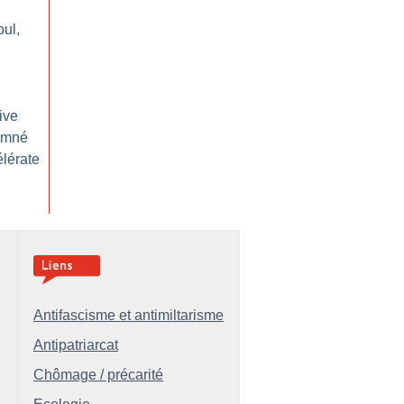
oul,
ive
amné
élérate
Antifascisme et antimiltarisme
Antipatriarcat
Chômage / précarité