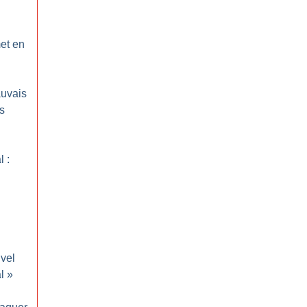
et en
auvais
s
 :
vel
l
»