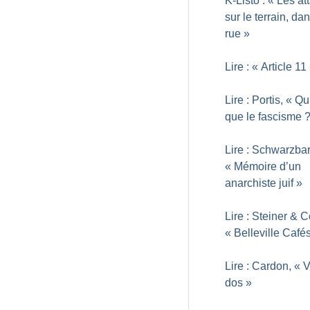
K-Listo : «
Les at
sur le terrain, dan
rue
»
Lire : «
Article 11
Lire : Portis, «
Qu
que le fascisme
Lire : Schwarzbar
«
Mémoire d’un
anarchiste juif
»
Lire : Steiner & 
«
Belleville Café
Lire : Cardon, «
V
dos
»