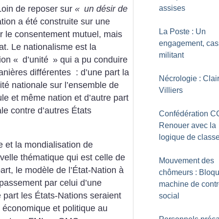
assises
 Loin de reposer sur
«
un désir de
tion a été construite sur une
La Poste : Un
 par le consentement mutuel, mais
engagement, cas
at. Le nationalisme est la
militant
ion «
d’unité
» qui a pu conduire
ières différentes : d’une part la
Nécrologie : Clai
nité nationale sur l’ensemble de
Villiers
e et même nation et d’autre part
ale contre d’autres États
Confédération C
Renouer avec la
logique de class
 et la mondialisation de
elle thématique qui est celle de
Mouvement des
art, le modèle de l’État-Nation à
chômeurs : Bloqu
épassement par celui d’une
machine de contr
part les États-Nations seraient
social
 économique et politique au