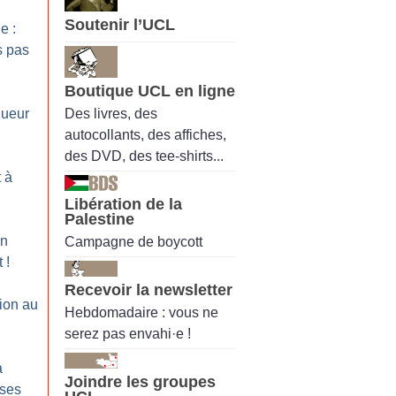
Soutenir l’UCL
e :
s pas
Boutique UCL en ligne
Des livres, des
gueur
autocollants, des affiches,
des DVD, des tee-shirts...
t à
Libération de la
Palestine
en
Campagne de boycott
t
!
Recevoir la newsletter
ion au
Hebdomadaire : vous ne
l
serez pas envahi·e !
a
Joindre les groupes
 ses