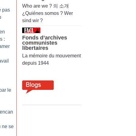
Who are we ? 의 소개
e pas
¿Quiénes somos ? Wer
p
sind wir ?
 en
Fonds d’archives
s :
communistes
 amer
libertaires
La mémoire du mouvement
avail
depuis 1944
par le
l’encan
u ne se