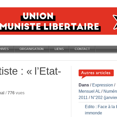
HIVES
ORGANISATION
LIENS
CONTACT
iste : «
l’Etat-
Dans
/
Expression
/
Mensuel AL
/
Numér
nal
/
776
vues
2011
/
N°202 (janvie
Edito : Face à la 
immonde