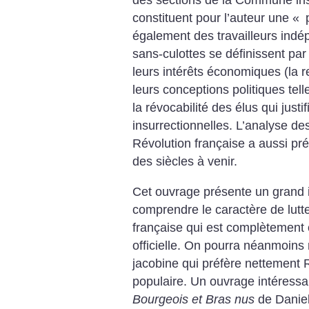
des sections de la Commune insu
constituent pour l’auteur une «
p
également des travailleurs indép
sans-culottes se définissent par 
leurs intérêts économiques (la 
leurs conceptions politiques tel
la révocabilité des élus qui justi
insurrectionnelles. L’analyse de
Révolution française a aussi pré
des siècles à venir.
Cet ouvrage présente un grand i
comprendre le caractère de lutt
française qui est complètement o
officielle. On pourra néanmoins r
jacobine qui préfère nettemen
populaire. Un ouvrage intéress
Bourgeois et Bras nus
de Daniel