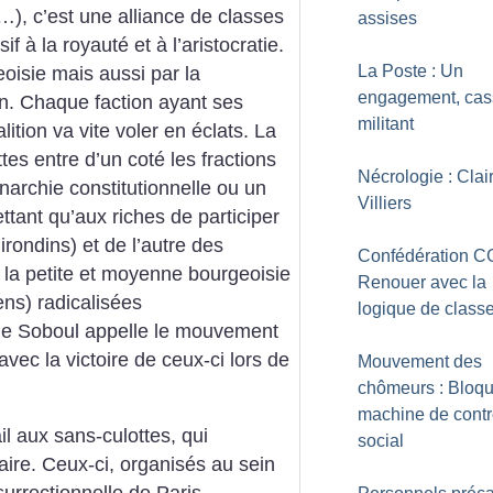
), c’est une alliance de classes
assises
if à la royauté et à l’aristocratie.
La Poste : Un
eoisie mais aussi par la
engagement, cas
en. Chaque faction ayant ses
militant
alition va vite voler en éclats. La
uttes entre d’un coté les fractions
Nécrologie : Clai
archie constitutionnelle ou un
Villiers
ttant qu’aux riches de participer
irondins) et de l’autre des
Confédération C
t la petite et moyenne bourgeoisie
Renouer avec la
ens) radicalisées
logique de class
que Soboul appelle le mouvement
avec la victoire de ceux-ci lors de
Mouvement des
chômeurs : Bloqu
machine de contr
il aux sans-culottes, qui
social
ire. Ceux-ci, organisés au sein