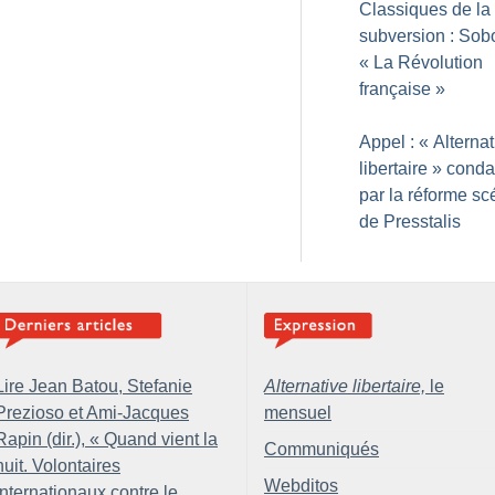
Classiques de la
subversion : Sob
«
La Révolution
française
»
Appel : «
Alternat
libertaire
» cond
par la réforme sc
de Presstalis
Lire Jean Batou, Stefanie
Alternative libertaire,
le
Prezioso et Ami-Jacques
mensuel
Rapin (dir.), «
Quand vient la
Communiqués
nuit. Volontaires
Webditos
internationaux contre le