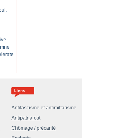
oul,
ive
amné
élérate
Antifascisme et antimiltarisme
Antipatriarcat
Chômage / précarité