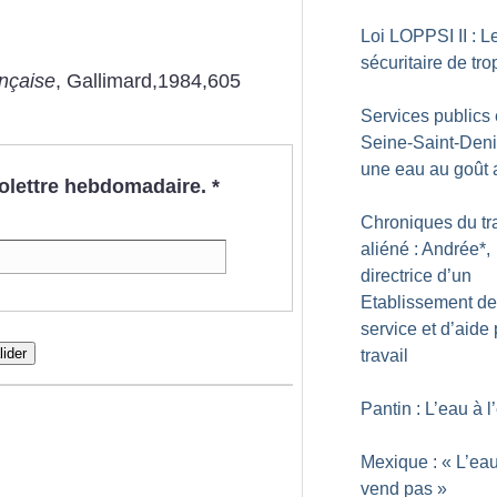
Loi LOPPSI II : L
sécuritaire de tro
ançaise
, Gallimard,1984,605
Services publics
Seine-Saint-Deni
une eau au goût
nfolettre hebdomadaire.
*
Chroniques du tr
aliéné : Andrée*,
directrice d’un
Etablissement de
service et d’aide 
lider
travail
Pantin : L’eau à 
Mexique : «
L’ea
vend pas
»