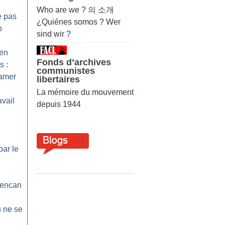
Who are we ? 의 소개
e pas
¿Quiénes somos ? Wer
p
sind wir ?
 en
Fonds d’archives
s :
communistes
 amer
libertaires
La mémoire du mouvement
avail
depuis 1944
par le
l’encan
u ne se