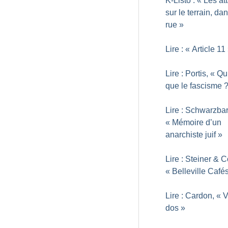
K-Listo : «
Les at
sur le terrain, dan
rue
»
Lire : «
Article 11
Lire : Portis, «
Qu
que le fascisme
Lire : Schwarzbar
«
Mémoire d’un
anarchiste juif
»
Lire : Steiner & 
«
Belleville Café
Lire : Cardon, «
V
dos
»