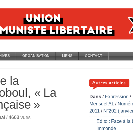
HIVES
ORGANISATION
LIENS
CONTACT
e la
oboul, «
La
Dans
/
Expression
/
nçaise
»
Mensuel AL
/
Numér
2011
/
N°202 (janvie
nal
/
4603
vues
Edito : Face à la 
immonde