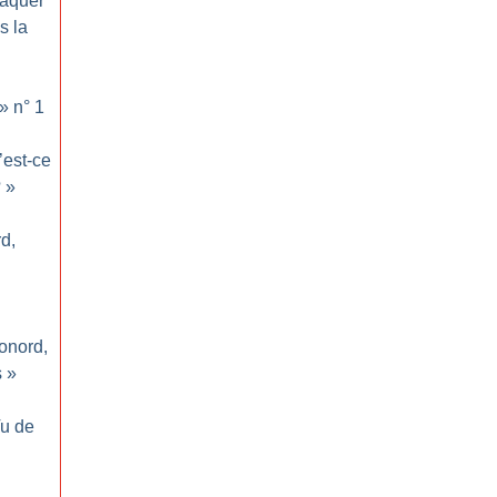
taquer
s la
» n° 1
’est-ce
?
»
d,
Conord,
s
»
u de