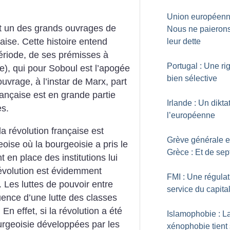
Union européenn
st un des grands ouvrages de
Nous ne paieron
aise. Cette histoire entend
leur dette
ériode, de ses prémisses à
Portugal : Une ri
), qui pour Soboul est l’apogée
bien sélective
uvrage, à l’instar de Marx, part
rançaise est en grande partie
Irlande : Un dikta
es.
l’européenne
la révolution française est
Grève générale 
oise où la bourgeoisie a pris le
Grèce : Et de sep
t en place des institutions lui
révolution est évidemment
FMI : Une régulat
Les luttes de pouvoir entre
service du capita
uence d’une lutte des classes
En effet, si la révolution a été
Islamophobie : L
urgeoisie développées par les
xénophobie tient