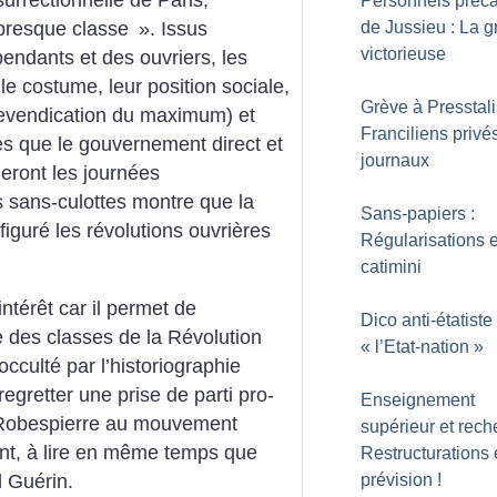
rrectionnelle de Paris,
Personnels préca
de Jussieu : La g
resque classe
». Issus
victorieuse
endants et des ouvriers, les
le costume, leur position sociale,
Grève à Presstali
revendication du maximum) et
Franciliens privé
les que le gouvernement direct et
journaux
fieront les journées
s sans-culottes montre que la
Sans-papiers :
figuré les révolutions ouvrières
Régularisations 
catimini
ntérêt car il permet de
Dico anti-étatiste 
e des classes de la Révolution
«
l’Etat-nation
»
cculté par l’historiographie
egretter une prise de parti pro-
Enseignement
t Robespierre au mouvement
supérieur et rech
ant, à lire en même temps que
Restructurations
 Guérin.
prévision
!