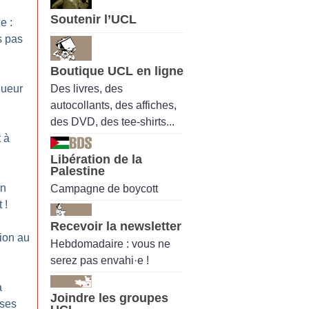
Soutenir l’UCL
e :
s pas
Boutique UCL en ligne
Des livres, des
gueur
autocollants, des affiches,
des DVD, des tee-shirts...
t à
Libération de la
Palestine
en
Campagne de boycott
t
!
Recevoir la newsletter
ion au
Hebdomadaire : vous ne
l
serez pas envahi·e !
a
Joindre les groupes
 ses