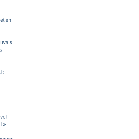
et en
auvais
s
 :
vel
l
»