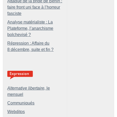
Attaque de la pride de Berlin :
faire front uni face à l’horreur
fasciste
Analyse matérialiste : La
Plateforme, l’anarchisme
bolchevisé
?
Répression : Affaire du
8 décembre, suite et fin
?
Alternative libertaire,
le
mensuel
Communiqués
Webditos