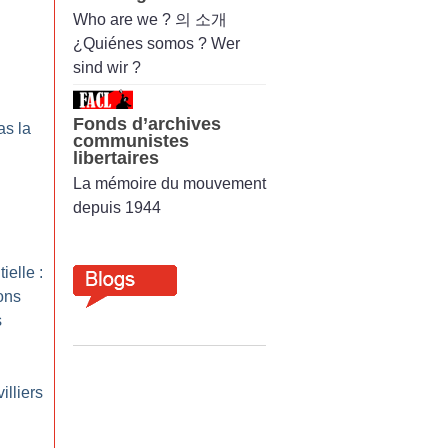
Who are we ? 의 소개
¿Quiénes somos ? Wer
sind wir ?
Fonds d’archives
as la
communistes
libertaires
La mémoire du mouvement
depuis 1944
ielle :
ons
s
illiers