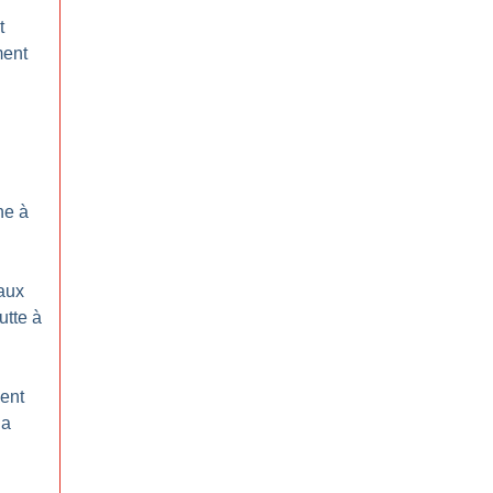
t
ment
ne à
aux
utte à
ment
la