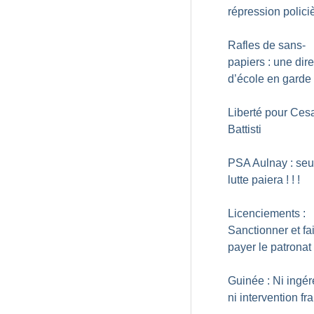
répression polici
Rafles de sans-
papiers : une dire
d’école en garde
Liberté pour Ces
Battisti
PSA Aulnay : seu
lutte paiera
!
!
!
Licenciements :
Sanctionner et fa
payer le patronat
Guinée : Ni ingé
ni intervention fr