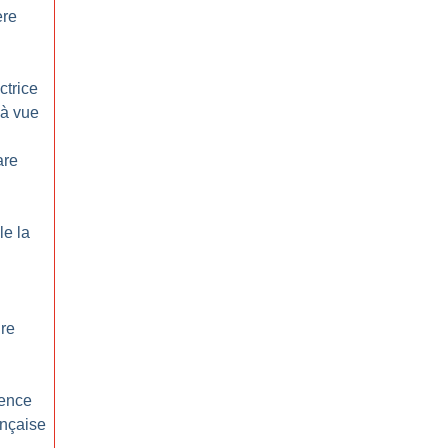
ère
ctrice
 à vue
are
le la
ire
rence
ançaise