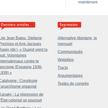
maintenant
Lire Jean Batou, Stefanie
Alternative libertaire,
le
Prezioso et Ami-Jacques
mensuel
Rapin (dir.), «
Quand vient la
Communiqués
nuit. Volontaires
Webditos
internationaux contre le
fascisme (Espagne 1936-
Tracts
1939)
»
Argumentaires
Catalogne : Construire
Textes de congrès
l’anarchisme organisé
Kanaky : La répression de
l’État colonial se poursuit