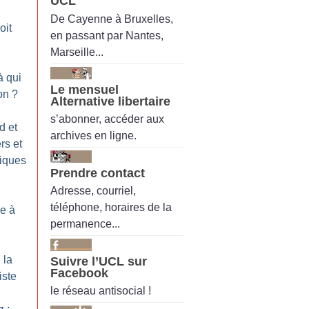
UCL
De Cayenne à Bruxelles,
oit
en passant par Nantes,
Marseille...
à qui
Le mensuel
ion
?
Alternative libertaire
s’abonner, accéder aux
d et
archives en ligne.
rs et
tiques
Prendre contact
Adresse, courriel,
téléphone, horaires de la
le à
permanence...
 la
Suivre l’UCL sur
Facebook
iste
le réseau antisocial !