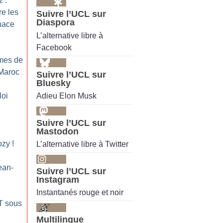
 :
re les
Suivre l’UCL sur
Diaspora
nace
L’alternative libre à
Facebook
imes de
 Maroc
Suivre l’UCL sur
Bluesky
Adieu Elon Musk
loi
Suivre l’UCL sur
Mastodon
ozy
!
L’alternative libre à Twitter
ean-
Suivre l’UCL sur
Instagram
Instantanés rouge et noir
T sous
Multilingue