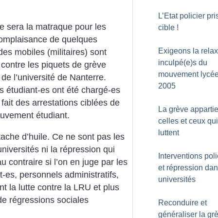
L’Etat policier pr
e sera la matraque pour les
cible
!
 complaisance de quelques
Exigeons la rela
des mobiles (militaires) sont
inculpé(e)s du
contre les piquets de grève
mouvement lycé
e l’université de Nanterre.
2005
s étudiant-es ont été chargé-es
 fait des arrestations ciblées de
La grève appartie
ouvement étudiant.
celles et ceux qui
luttent
ache d’huile. Ce ne sont pas les
niversités ni la répression qui
Interventions poli
u contraire si l’on en juge par les
et répression dan
t-es, personnels administratifs,
universités
t la lutte contre la LRU et plus
de régressions sociales
Reconduire et
généraliser la gr