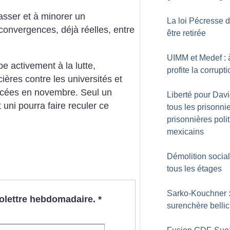
casser et à minorer un
La loi Pécresse d
convergences, déjà réelles, entre
être retirée
UIMM et Medef : 
ipe activement à la lutte,
profite la corrupt
ières contre les universités et
oncées en novembre. Seul un
Liberté pour Davi
uni pourra faire reculer ce
tous les prisonnie
prisonnières poli
mexicains
Démolition socia
tous les étages
Sarko-Kouchner :
nfolettre hebdomadaire.
*
surenchère bellic