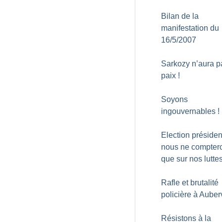
Bilan de la
manifestation du
16/5/2007
Sarkozy n’aura p
paix
!
Soyons
ingouvernables
!
Election président
nous ne compter
que sur nos lutte
Rafle et brutalité
policière à Auberv
Résistons à la