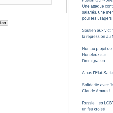
Fusion GDF-Suez
Une attaque cont
salariés, une me
pour les usagers
lider
Soutien aux vict
la répression au
Non au projet de 
Hortefeux sur
l’immigration
A bas l’Etat-Sark
Solidarité avec J
Claude Amara
!
Russie : les LGB
un feu croisé