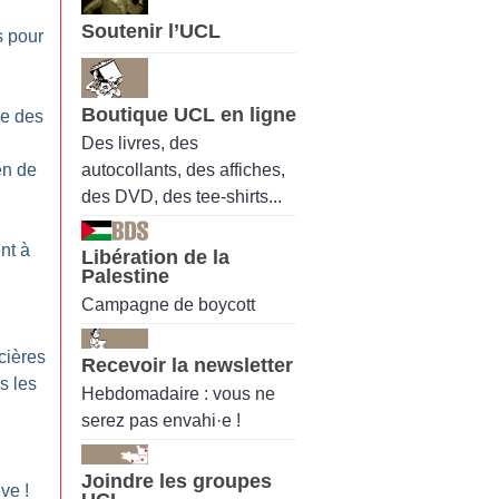
Soutenir l’UCL
is pour
Boutique UCL en ligne
xe des
Des livres, des
autocollants, des affiches,
en de
des DVD, des tee-shirts...
nt à
Libération de la
Palestine
Campagne de boycott
cières
Recevoir la newsletter
s les
Hebdomadaire : vous ne
serez pas envahi·e !
Joindre les groupes
ève
!