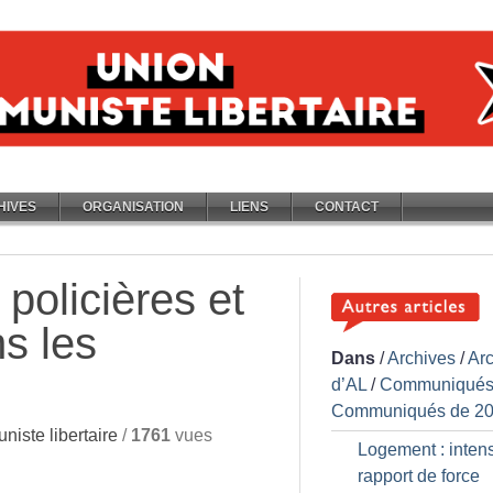
HIVES
ORGANISATION
LIENS
CONTACT
 policières et
s les
Dans
/
Archives
/
Ar
d’AL
/
Communiqués
Communiqués de 2
iste libertaire
/
1761
vues
Logement : intensi
rapport de force