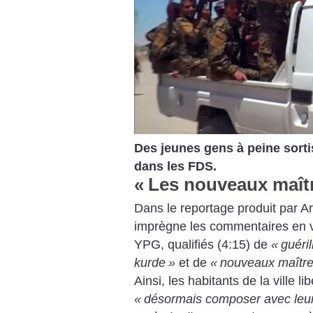
Des jeunes gens à peine sort
dans les FDS.
«
Les nouveaux maît
Dans le reportage produit par Art
imprègne les commentaires en vo
YPG, qualifiés (4:15) de
«
guéri
kurde
»
et de
«
nouveaux maîtres
Ainsi, les habitants de la ville 
«
désormais composer avec leur