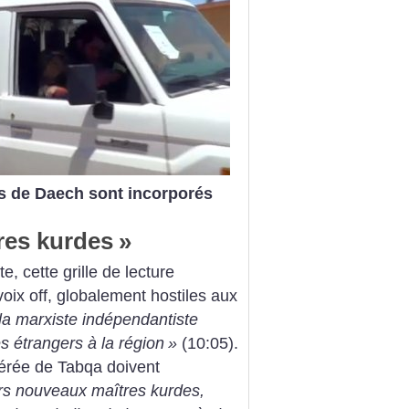
is de Daech sont incorporés
res kurdes
»
e, cette grille de lecture
ix off, globalement hostiles aux
lla marxiste indépendantiste
 étrangers à la région
»
(10:05).
libérée de Tabqa doivent
s nouveaux maîtres kurdes,