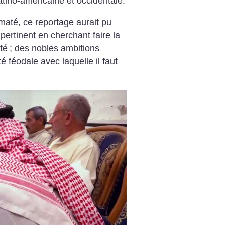
atino-américaine et occidentale.
maté, ce reportage aurait pu
pertinent en cherchant faire la
ité
; des nobles ambitions
té féodale avec laquelle il faut