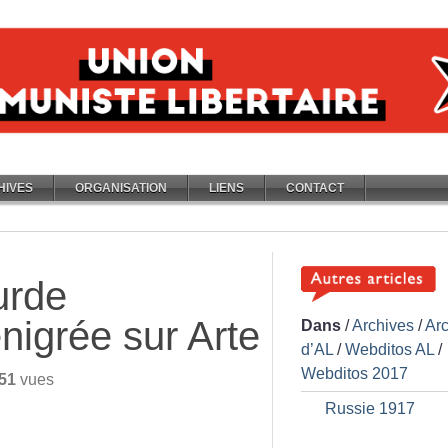
HIVES
ORGANISATION
LIENS
CONTACT
urde
nigrée sur Arte
Dans
/
Archives
/
Ar
d’AL
/
Webditos AL
/
Webditos 2017
51
vues
Russie 1917