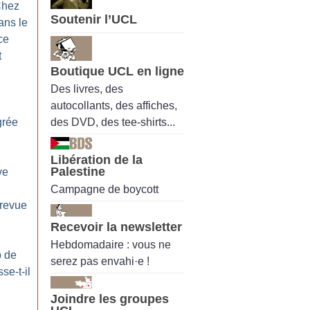
hez
Soutenir l’UCL
ans le
ce
t
Boutique UCL en ligne
Des livres, des
autocollants, des affiches,
des DVD, des tee-shirts...
grée
Libération de la
Palestine
ve
Campagne de boycott
 revue
Recevoir la newsletter
Hebdomadaire : vous ne
p de
serez pas envahi·e !
se-t-il
Joindre les groupes