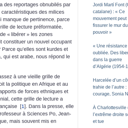
a des reportages obnubilés par
Jordi Martí Font
catalane) : «
Ce
 caractéristiques des milices
mouvement peut
ici manque de pertinence, parce
fissurer le mur du
ille de lecture préformatée,
pouvoir
»
 de «
libérer
» les zones
t constituer un nouvel occupant
«
Une résistance
 Parce qu’elles sont kurdes et
oubliée. Des liber
, qui est arabe, nous répond le
dans la guerre
d’Algérie (1954-
ssez à une vieille grille de
Harcelée d’un cô
it la politique en Afrique et au
trahie de l’autre :
apports de forces ethniques et
courage, Sonia 
nial, cette grille de lecture a
rançaise
[
1
]
. Dans la presse, elle
À Charlottesville
 professeur à Sciences Po, Jean-
l’extrême droite s
ique, mais souvent mis en
et tue