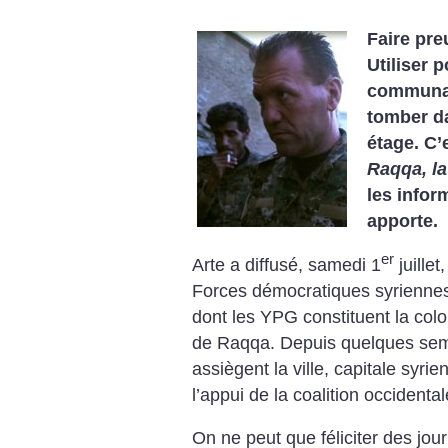
Faire preu
Utiliser p
communaut
tomber da
étage. C’
Raqqa, la
les infor
apporte.
er
Arte a diffusé, samedi 1
juille
Forces démocratiques syriennes 
dont les YPG constituent la colo
de Raqqa. Depuis quelques sema
assiègent la ville, capitale syri
l’appui de la coalition occidental
On ne peut que féliciter des jour