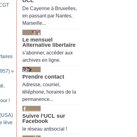
UCL
 (CGT
De Cayenne à Bruxelles,
en passant par Nantes,
Marseille...
Le mensuel
Alternative libertaire
s’abonner, accéder aux
taires
archives en ligne.
1957)
»
Prendre contact
Adresse, courriel,
té,
téléphone, horaires de la
permanence...
Nour
!
 (USA)
Suivre l’UCL sur
Facebook
e lève
le réseau antisocial !