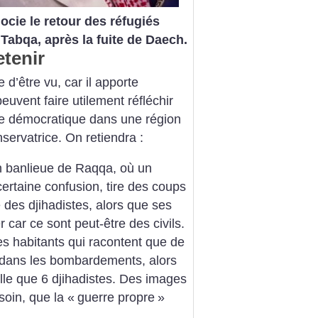
ocie le retour des réfugiés
Tabqa, après la fuite de Daech.
etenir
 d’être vu, car il apporte
euvent faire utilement réfléchir
me démocratique dans une région
ervatrice. On retiendra :
n banlieue de Raqqa, où un
ertaine confusion, tire des coups
e des djihadistes, alors que ses
r car ce sont peut-être des civils.
s habitants qui racontent que de
s dans les bombardements, alors
ville que 6 djihadistes. Des images
esoin, que la «
guerre propre
»