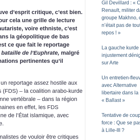
Gil Devillard : «
C
Renault, militer d
ve d’esprit critique, c’est bien.
groupe Makhno, 
our cela une grille de lecture
n’était pas de tou
ariste, voire ethniste, c’est
repos
!
»
ns la géopolitique de bas
est ce que fait le reportage
La gauche kurde
 bataille de l’Euphrate,
malgré
injustement déni
mations pertinentes qu’il
sur Arte
Un entretien-fleu
t, un reportage assez hostile aux
avec Alternative
(FDS) – la coalition arabo-kurde
libertaire dans la
nne vertébrale – dans la région
«
Ballast
»
ines en effet, les FDS
enne de l’État islamique, avec
Tentative de cou
force : Que se pas
e.
à Lille-III
?
nalistes de vouloir être critiques