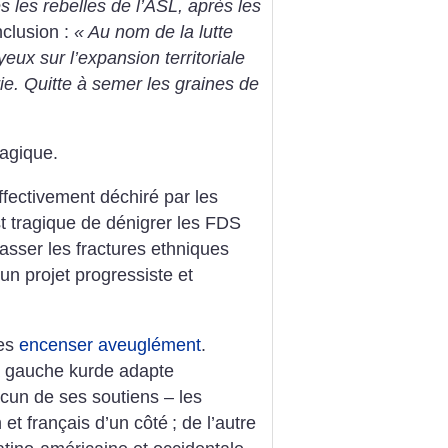
s les rebelles de l’ASL, après les
clusion :
«
Au nom de la lutte
yeux sur l’expansion territoriale
ie. Quitte à semer les graines de
ragique.
fectivement déchiré par les
’est tragique de dénigrer les FDS
asser les fractures ethniques
 un projet progressiste et
les
encenser aveuglément
.
a gauche kurde adapte
cun de ses soutiens – les
 et français d’un côté
; de l’autre