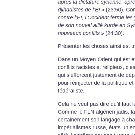
après la dictature syrienne, aprè
djihadistes de l’EI
»
(23:50). Con
contre l’EI, l’Occident ferme les 
de son nouvel allié kurde en Syr
nouveaux conflits
»
(24:30).
Présenter les choses ainsi est t
Dans un Moyen-Orient qui est ef
conflits racistes et religieux, c
qui s’efforcent justement de dép
pour réinjecter de la politique et
fédéraliste.
Cela ne veut pas dire qu’il faut 
Comme le FLN algérien jadis, l
certainement son langage à cha
impérialismes russe, états-unien