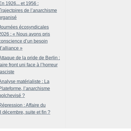
En 1926... et 1956 :
Trajectoires de l’anarchisme
organisé
Journées écosyndicales
2026 : «
Nous avons pris
conscience d’un besoin
d’alliance
»
Attaque de la pride de Berlin :
faire front uni face à l’horreur
fasciste
Analyse matérialiste : La
Plateforme, l’anarchisme
bolchevisé
?
Répression : Affaire du
8 décembre, suite et fin
?