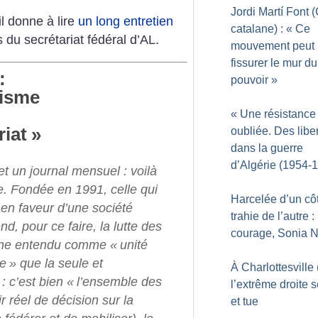
Jordi Martí Font
l donne à lire
un long entretien
catalane) : «
Ce
du secrétariat fédéral d’AL.
mouvement peut
fissurer le mur du
:
pouvoir
»
lisme
«
Une résistance
riat
»
oubliée. Des liber
dans la guerre
d’Algérie (1954-
t un journal mensuel : voilà
ire. Fondée en 1991, celle qui
Harcelée d’un cô
e en faveur d’une société
trahie de l’autre :
d, pour ce faire, la lutte des
courage, Sonia 
derne entendu comme
«
unité
ge
»
que la seule et
À Charlottesville
 : c’est bien
«
l’ensemble des
l’extrême droite s
 réel de décision sur la
et tue