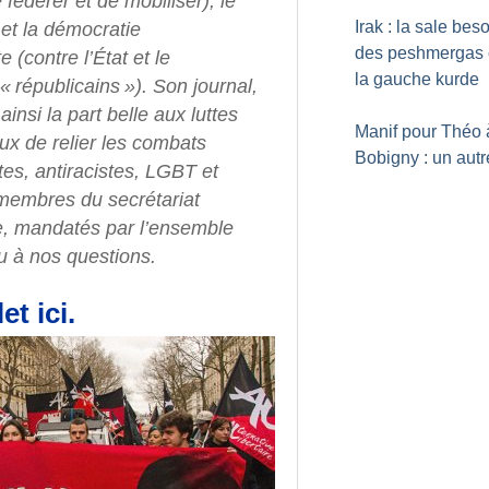
 fédérer et de mobiliser), le
Irak : la sale be
 et la démocratie
des peshmergas 
e (contre l’État et le
la gauche kurde
 «
républicains
»). Son journal,
ainsi la part belle aux luttes
Manif pour Théo 
eux de relier les combats
Bobigny : un autre
tes, antiracistes, LGBT et
s membres du secrétariat
ire, mandatés par l’ensemble
du à nos questions.
et ici.