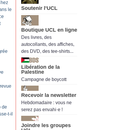
hez
Soutenir l’UCL
ans le
ce
t
Boutique UCL en ligne
Des livres, des
autocollants, des affiches,
des DVD, des tee-shirts...
grée
Libération de la
Palestine
ve
Campagne de boycott
 revue
Recevoir la newsletter
Hebdomadaire : vous ne
p de
serez pas envahi·e !
se-t-il
Joindre les groupes