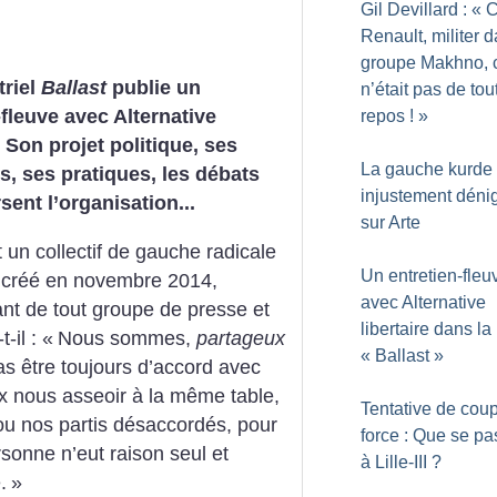
Gil Devillard : «
C
Renault, militer d
groupe Makhno, 
triel
Ballast
publie un
n’était pas de tou
-fleuve avec Alternative
repos
!
»
. Son projet politique, ses
La gauche kurde
s, ses pratiques, les débats
injustement déni
sent l’organisation...
sur Arte
t un collectif de gauche radicale
Un entretien-fleu
e, créé en novembre 2014,
avec Alternative
nt de tout groupe de presse et
libertaire dans la
-il : «
Nous sommes,
partageux
«
Ballast
»
pas être toujours d’accord avec
nous asseoir à la même table,
Tentative de cou
 ou nos partis désaccordés, pour
force : Que se pas
sonne n’eut raison seul et
à Lille-III
?
.
»