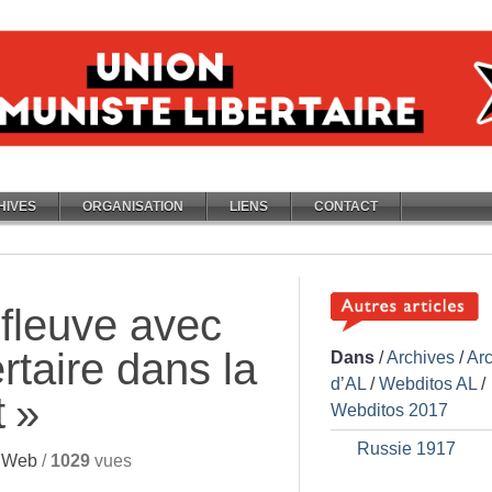
HIVES
ORGANISATION
LIENS
CONTACT
-fleuve avec
ertaire dans la
Dans
/
Archives
/
Ar
d’AL
/
Webditos AL
/
t
»
Webditos 2017
Russie 1917
 Web
/
1029
vues