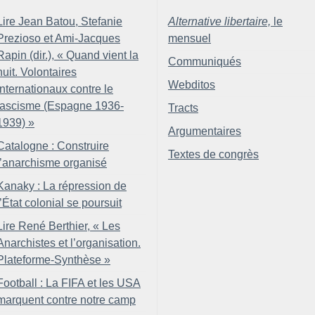
Lire Jean Batou, Stefanie
Alternative libertaire,
le
Prezioso et Ami-Jacques
mensuel
Rapin (dir.), «
Quand vient la
Communiqués
nuit. Volontaires
Webditos
internationaux contre le
fascisme (Espagne 1936-
Tracts
1939)
»
Argumentaires
Catalogne : Construire
Textes de congrès
l’anarchisme organisé
Kanaky : La répression de
l’État colonial se poursuit
Lire René Berthier, «
Les
Anarchistes et l’organisation.
Plateforme-Synthèse
»
Football : La FIFA et les USA
marquent contre notre camp