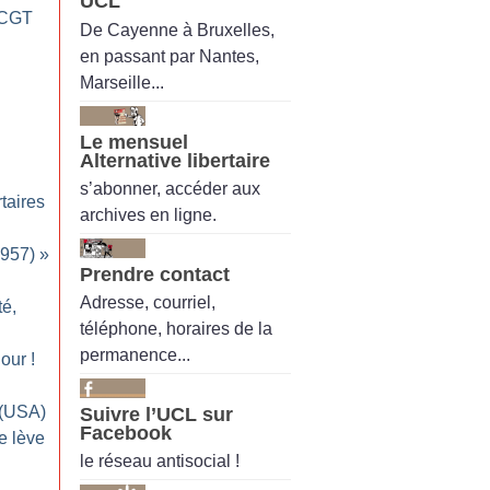
UCL
 (CGT
De Cayenne à Bruxelles,
en passant par Nantes,
Marseille...
Le mensuel
Alternative libertaire
s’abonner, accéder aux
taires
archives en ligne.
1957)
»
Prendre contact
Adresse, courriel,
té,
téléphone, horaires de la
permanence...
Nour
!
 (USA)
Suivre l’UCL sur
Facebook
e lève
le réseau antisocial !