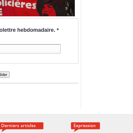
nfolettre hebdomadaire.
*
lider