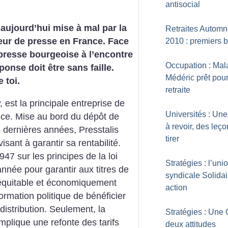
antisocial
 aujourd’hui mise à mal par la
Retraites Autom
teur de presse en France. Face
2010 : premiers b
 presse bourgeoise à l’encontre
Occupation : Mal
ponse doit être sans faille.
Médéric prêt pour
 toi.
retraite
est la principale entreprise de
Universités : Une
ance. Mise au bord du dépôt de
à revoir, des leço
s dernières années, Presstalis
tirer
sant à garantir sa rentabilité.
7 sur les principes de la loi
Stratégies : l’uni
année pour garantir aux titres de
syndicale Solidai
 équitable et économiquement
action
formation politique de bénéficier
istribution. Seulement, la
Stratégies : Une
mplique une refonte des tarifs
deux attitudes