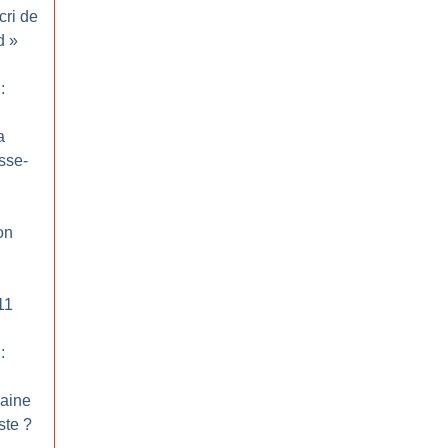
cri de
d
»
:
a
sse-
on
11
:
caine
ste
?