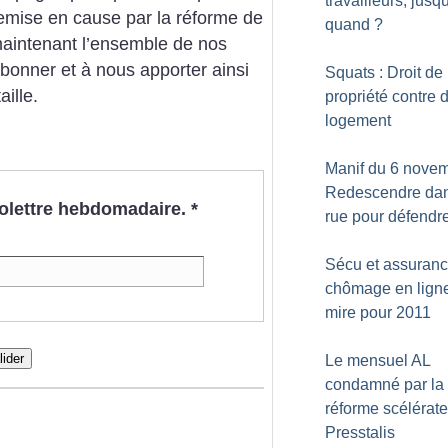
travailleurs, jusq
 remise en cause par la réforme de
quand
?
maintenant l’ensemble de nos
’abonner et à nous apporter ainsi
Squats : Droit de
aille.
propriété contre d
logement
Manif du 6 novem
Redescendre dan
nfolettre hebdomadaire.
*
rue pour défendre
Sécu et assuran
chômage en lign
mire pour 2011
lider
Le mensuel AL
condamné par la
réforme scélérat
Presstalis