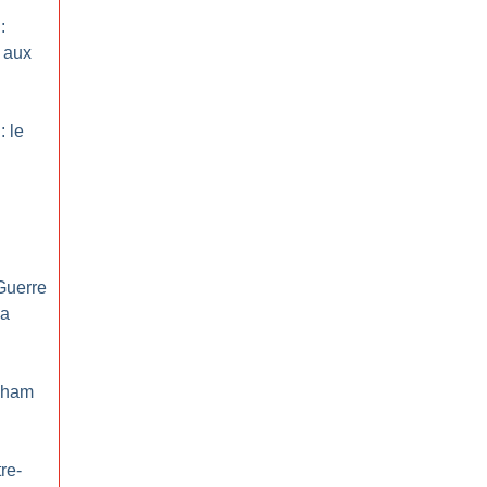
:
 aux
: le
 Guerre
la
raham
re-