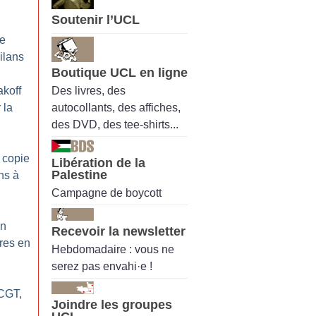
Soutenir l’UCL
ne
ilans
Boutique UCL en ligne
Des livres, des
akoff
autocollants, des affiches,
 la
des DVD, des tee-shirts...
 copie
Libération de la
Palestine
ns à
Campagne de boycott
on
Recevoir la newsletter
res en
Hebdomadaire : vous ne
serez pas envahi·e !
 CGT,
Joindre les groupes