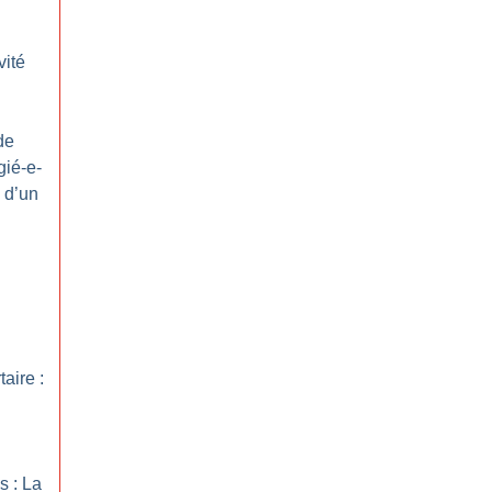
vité
de
gié-e-
n d’un
taire :
s : La