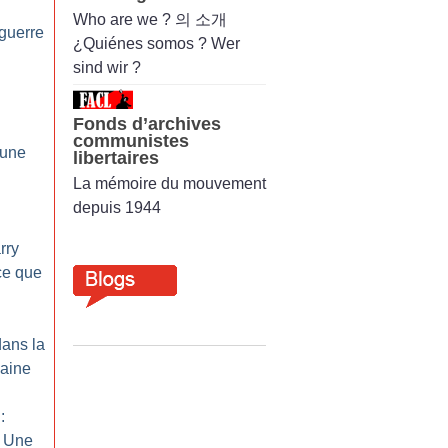
Who are we ? 의 소개
guerre
¿Quiénes somos ? Wer
sind wir ?
Fonds d’archives
communistes
 une
libertaires
La mémoire du mouvement
depuis 1944
rry
ce que
dans la
caine
:
: Une