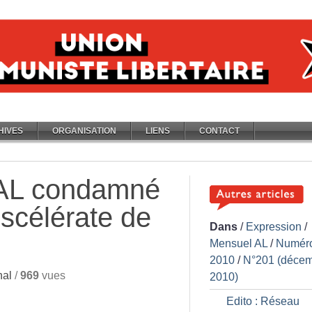
HIVES
ORGANISATION
LIENS
CONTACT
 AL condamné
 scélérate de
Dans
/
Expression
/
Mensuel AL
/
Numér
2010
/
N°201 (déce
nal
/
969
vues
2010)
Edito : Réseau