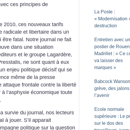
avec ces principes de
La Poste :
«
Modernisation
e 2010, ces nouveaux tarifs
destruction
 radicale et libertaire dans un
 être fatal. Notre journal ne fait
Entretien avec u
postier de Rouen
rouve dans une situation
Madrillet : «
Ce c
éditeurs et le groupe Lagardère,
va laisser des
resstalis, ne sont quant à eux
marques
»
un enjeu politique décisif qui se
stence même de la presse
Babcock Wanson 
 attaque frontale contre la liberté
grève, des jalons
r à l’asphyxie économique toute
l’avenir
.
Ecole normale
a survie du journal, nos lecteurs
supérieure : Le p
al à jouer. S’il apparait
sur le dos des
mpagne politique sur la question