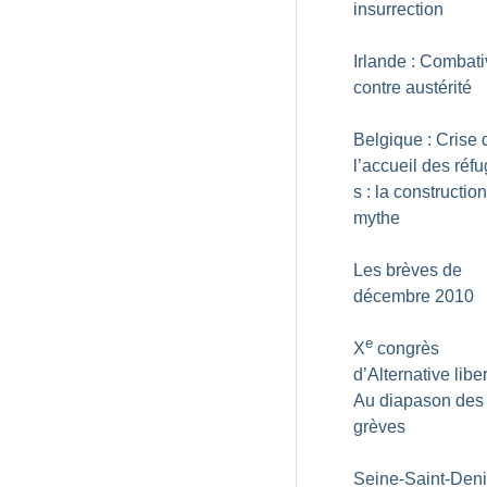
insurrection
Irlande : Combati
contre austérité
Belgique : Crise 
l’accueil des réfu
s : la constructio
mythe
Les brèves de
décembre 2010
e
X
congrès
d’Alternative liber
Au diapason des
grèves
Seine-Saint-Deni