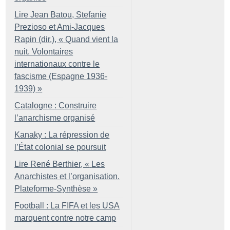
Lire Jean Batou, Stefanie
Prezioso et Ami-Jacques
Rapin (dir.), «
Quand vient la
nuit. Volontaires
internationaux contre le
fascisme (Espagne 1936-
1939)
»
Catalogne : Construire
l’anarchisme organisé
Kanaky : La répression de
l’État colonial se poursuit
Lire René Berthier, «
Les
Anarchistes et l’organisation.
Plateforme-Synthèse
»
Football : La FIFA et les USA
marquent contre notre camp