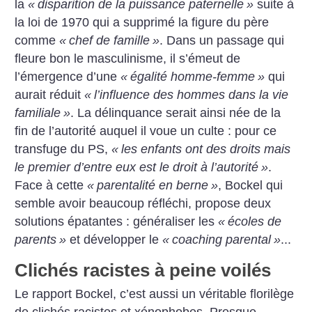
la
«
disparition de la puissance paternelle
»
suite à
la loi de 1970 qui a supprimé la figure du père
comme
«
chef de famille
»
. Dans un passage qui
fleure bon le masculinisme, il s’émeut de
l’émergence d’une
«
égalité homme-femme
»
qui
aurait réduit
«
l’influence des hommes dans la vie
familiale
»
. La délinquance serait ainsi née de la
fin de l’autorité auquel il voue un culte : pour ce
transfuge du PS,
«
les enfants ont des droits mais
le premier d’entre eux est le droit à l’autorité
»
.
Face à cette
«
parentalité en berne
»
, Bockel qui
semble avoir beaucoup réfléchi, propose deux
solutions épatantes : généraliser les
«
écoles de
parents
»
et développer le
«
coaching parental
»
...
Clichés racistes à peine voilés
Le rapport Bockel, c’est aussi un véritable florilège
de clichés racistes et xénophobes. Presque