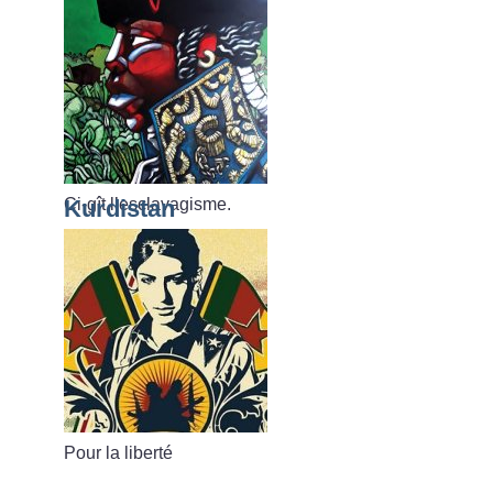
Ci-gît l’esclavagisme.
Kurdistan
Pour la liberté