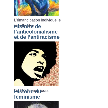
L’émancipation individuelle
Histoire de
et collective
l’anticolonialisme
et de l’antiracisme
De 1830 à nos jours.
Histoire du
féminisme