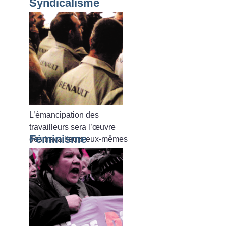
Syndicalisme
L’émancipation des
travailleurs sera l’œuvre
Féminisme
des travailleurs eux-mêmes