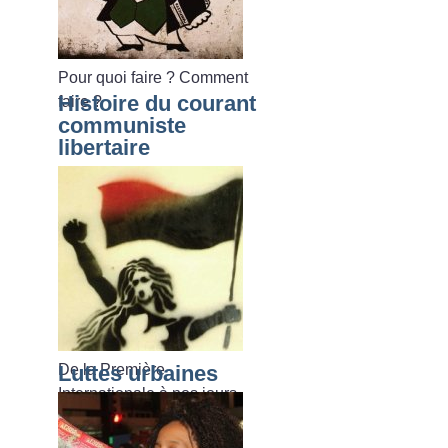
Pour quoi faire
? Comment
Histoire du courant
faire
?
communiste
libertaire
De la Première
Luttes urbaines
Internationale à nos jours.