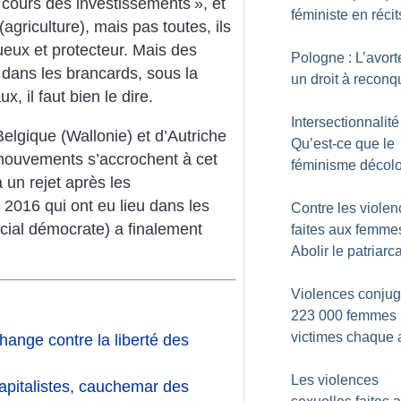
cours des investissements
», et
féministe en récit
agriculture), mais pas toutes, ils
ueux et protecteur. Mais des
Pologne : L’avor
dans les brancards, sous la
un droit à reconq
 il faut bien le dire.
Intersectionnalité 
elgique (Wallonie) et d’Autriche
Qu’est-ce que le
 mouvements s’accrochent à cet
féminisme décolo
 un rejet après les
2016 qui ont eu lieu dans les
Contre les viole
ocial démocrate) a finalement
faites aux femmes
Abolir le patriarca
Violences conjug
223 000 femmes
victimes chaque
change contre la liberté des
Les violences
capitalistes, cauchemar des