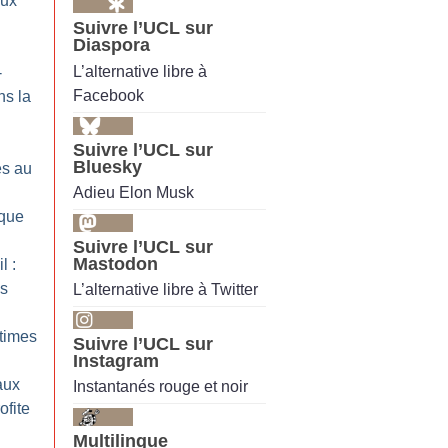
aux
Suivre l’UCL sur
Diaspora
L’alternative libre à
-
Facebook
ns la
Suivre l’UCL sur
Bluesky
es au
Adieu Elon Musk
ique
Suivre l’UCL sur
Mastodon
l :
es
L’alternative libre à Twitter
ctimes
Suivre l’UCL sur
Instagram
aux
Instantanés rouge et noir
ofite
Multilingue