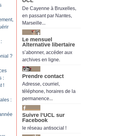
UCL
s
De Cayenne à Bruxelles,
en passant par Nantes,
tement,
Marseille...
uérir
Le mensuel
:
Alternative libertaire
s’abonner, accéder aux
nial
?
archives en ligne.
nces
Prendre contact
 :
Adresse, courriel,
t
!
téléphone, horaires de la
permanence...
ales :
 année
Suivre l’UCL sur
Facebook
le réseau antisocial !