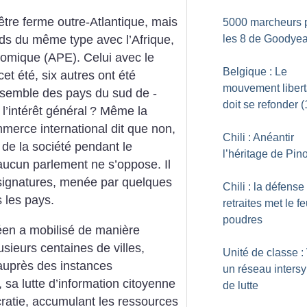
être ferme outre-Atlantique, mais
5000 marcheurs 
les 8 de Goodyea
rds du même type avec l’Afrique,
nomique (APE). Celui avec le
Belgique : Le
t été, six autres ont été
mouvement libert
semble des pays du sud de ­
doit se refonder (
 l’intérêt général
? Même la
rce international dit que non,
Chili : Anéantir
n de la société pendant le
l’héritage de Pin
, aucun parlement ne s’oppose. Il
 signatures, menée par quelques
Chili : la défense
s les pays.
retraites met le f
poudres
en a mobilisé de manière
sieurs centaines de villes,
Unité de classe :
auprès des instances
un réseau intersy
 sa lutte d’information citoyenne
de lutte
cratie, accumulant les ressources