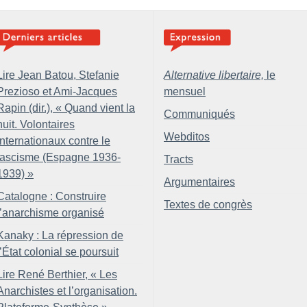
Lire Jean Batou, Stefanie
Alternative libertaire,
le
Prezioso et Ami-Jacques
mensuel
Rapin (dir.), «
Quand vient la
Communiqués
nuit. Volontaires
Webditos
internationaux contre le
fascisme (Espagne 1936-
Tracts
1939)
»
Argumentaires
Catalogne : Construire
Textes de congrès
l’anarchisme organisé
Kanaky : La répression de
l’État colonial se poursuit
Lire René Berthier, «
Les
Anarchistes et l’organisation.