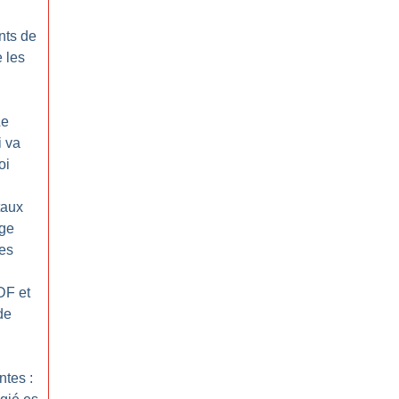
nts de
 les
Le
i va
oi
taux
uge
es
DF et
de
ntes :