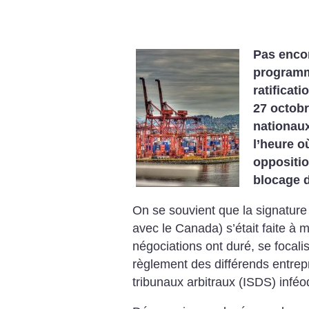
Pas encor
programmé
ratificati
27 octobr
nationaux
l’heure o
oppositio
blocage d
On se souvient que la signature
avec le Canada) s’était faite à 
négociations ont duré, se focal
règlement des différends entrep
tribunaux arbitraux (ISDS) inféo