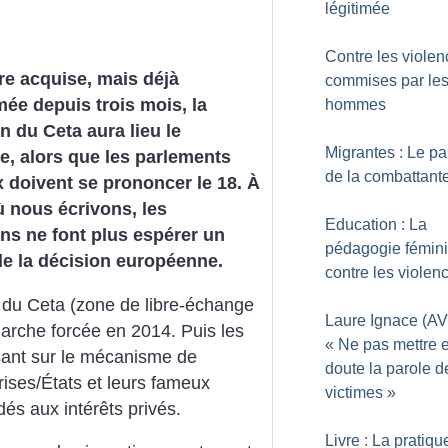
légitimée
Contre les viole
e acquise, mais déjà
commises par le
e depuis trois mois, la
hommes
on du Ceta aura lieu le
Migrantes : Le pa
e, alors que les parlements
de la combattant
 doivent se prononcer le 18. À
ù nous écrivons, les
Education : La
ns ne font plus espérer un
pédagogie fémini
e la décision européenne.
contre les violen
 du Ceta (zone de libre-échange
Laure Ignace (AV
marche forcée en 2014. Puis les
«
Ne pas mettre 
isant sur le mécanisme de
doute la parole d
rises/États et leurs fameux
victimes
»
dés aux intérêts privés.
Livre : La pratiqu