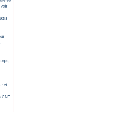
gié.es
 voir
azis
s
our
s
orps,
ir et
la CNT