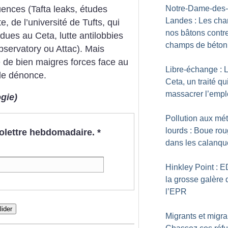
uences (Tafta leaks, études
Notre-Dame-des-
Landes : Les cha
e, de l’université de Tufts, qui
nos bâtons contre
 dues au Ceta, lutte antilobbies
champs de béton
servatory ou Attac). Mais
e de bien maigres forces face au
Libre-échange : 
lle dénonce.
Ceta, un traité qu
massacrer l’empl
gie)
Pollution aux mé
lourds : Boue ro
nfolettre hebdomadaire.
*
dans les calanqu
Hinkley Point : E
la grosse galère 
l’EPR
lider
Migrants et migra