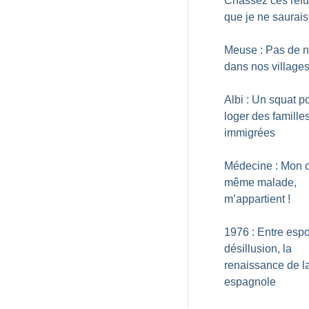
Chassez ces réfu
que je ne saurais
Meuse : Pas de n
dans nos village
Albi : Un squat p
loger des famille
immigrées
Médecine : Mon c
même malade,
m’appartient
!
1976 : Entre espo
désillusion, la
renaissance de 
espagnole