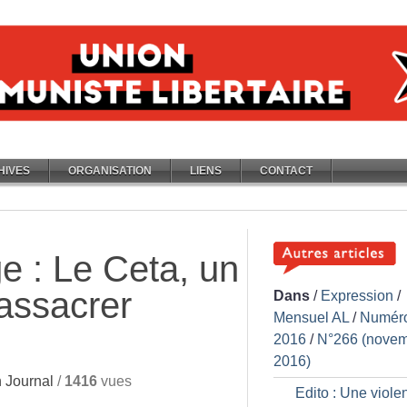
HIVES
ORGANISATION
LIENS
CONTACT
e : Le Ceta, un
massacrer
Dans
/
Expression
/
Mensuel AL
/
Numér
2016
/
N°266 (nove
2016)
 Journal
/
1416
vues
Edito : Une viole