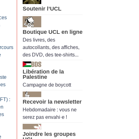
Soutenir l’UCL
nces
s
Boutique UCL en ligne
Des livres, des
autocollants, des affiches,
rcours
des DVD, des tee-shirts...
e
Libération de la
Palestine
ste
ces
Campagne de boycott
FT) :
Recevoir la newsletter
en
Hebdomadaire : vous ne
es
serez pas envahi·e !
Joindre les groupes
e