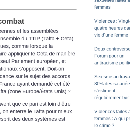
sexuelles faites 
femmes
 combat
Violences : Vingt
quatre heures da
péennes et les assemblées
vie d’une femme
’ensemble du TTIP (Tafta + Ceta)
iques, comme lorsque la
Deux controvers
re appliquer le Ceta de manière
Forum pour un
u seul Parlement européen, et
antiracisme polit
tionaux s’opposent. Doit-on
dance sur le sujet des accords
Sexisme au travai
a France ayant demandé cet été
80% des salarié
s’estiment
Tafta (zone Europe/États-Unis)
?
régulièrement vi
ent que ce pari est loin d’être
, on enterre le Tafta pour mieux
Violences faites 
femmes : À qui pr
’esprit des deux systèmes est
le crime
?