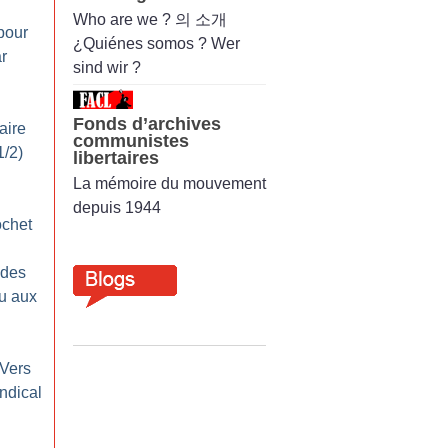
Who are we ? 의 소개
pour
¿Quiénes somos ? Wer
r
sind wir ?
Fonds d’archives
aire
communistes
1/2)
libertaires
La mémoire du mouvement
depuis 1944
ochet
 des
eu aux
 Vers
ndical