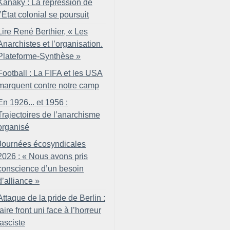
Kanaky : La répression de
l’État colonial se poursuit
Lire René Berthier, «
Les
Anarchistes et l’organisation.
Plateforme-Synthèse
»
Football : La FIFA et les USA
marquent contre notre camp
En 1926... et 1956 :
Trajectoires de l’anarchisme
organisé
Journées écosyndicales
2026 : «
Nous avons pris
conscience d’un besoin
d’alliance
»
Attaque de la pride de Berlin :
faire front uni face à l’horreur
fasciste