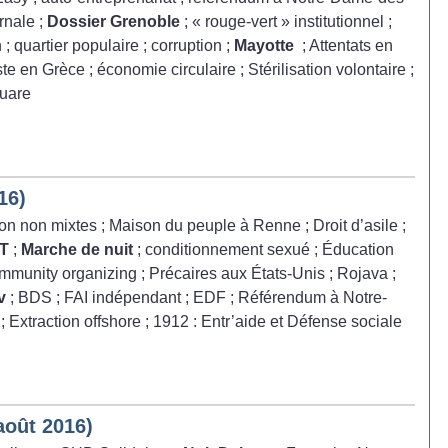
ernale
;
Dossier Grenoble
; «
rouge-vert
» institutionnel
;
n
; quartier populaire
; corruption
;
Mayotte
; Attentats en
ste en Grèce
; économie circulaire
; Stérilisation volontaire
;
quare
16)
on non mixtes
; Maison du peuple à Renne
; Droit d’asile
;
GT
;
Marche de nuit
; conditionnement sexué
; Éducation
mmunity organizing
; Précaires aux États-Unis
; Rojava
;
v
; BDS
; FAI indépendant
; EDF
; Référendum à Notre-
; Extraction offshore
; 1912 : Entr’aide et Défense sociale
-août 2016)