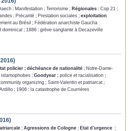
 2016)
Daech
; Manifestation
; Terrorisme
;
Régionales
; Cop 21
;
andes
; Précarité
; Prestation sociales
;
exploitation
tement au Brésil
; Fédération anarchiste Gaucha
il dominical
; 1886 : grève sanglante à Decazeville
 2016)
tat policier
; déchéance de nationalité
; Notre-Dame-
s islamophobes
;
Goodyear
;
police et racialisation
;
 community organizing
; Saint-Valentin et patriarcat
;
Ardillo
; 1906 : la catastrophe de Courrières
016)
atriarcale
;
Agressions de Cologne
;
Etat d’urgence
;