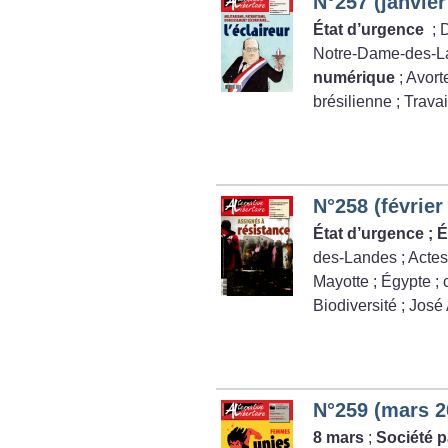
N°257 (janvier
État d’urgence
; 
Notre-Dame-des-L
numérique
; Avor
brésilienne
; Trava
N°258 (février
État d’urgence
; É
des-Landes
; Acte
Mayotte
; Égypte
;
Biodiversité
; José 
N°259 (mars 2
8 mars
;
Société p