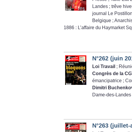
Landes
; trêve hiv
journal Le Postillo
Belgique
; Anarchi
1886 : L’affaire du Haymarket S
N°262 (juin 20
Loi Travail
; Réuni
Congrès de la C
émancipatrice
; Co
Dimitri Buchenko
Dame-des-Landes
N°263 (juillet