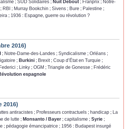
calisme
; SUD Solidaires
;
Nuit Debout
; Franprix
; Notre-
; RBI
; Murray Bookchin
; Sivens
; Bure
; Palestine
;
eira
; 1936 : Espagne, guerre ou révolution
?
bre 2016)
l
; Notre-Dame-des-Landes
; Syndicalisme
; Orléans
;
igatoire
;
Burkini
; Brexit
; Coup d’État en Turquie
;
 Federici
; Linky
; OGM
; Triangle de Gonesse
; Frédéric
 Révolution espagnole
e 2016)
luttes antiracistes
; Professeurs contractuels
; handicap
; La
e de lutte
;
Monsanto / Bayer
; capitalisme
;
Syrie
;
ie
; pédagogie émancipatrice
; 1956 : Budapest insurgé