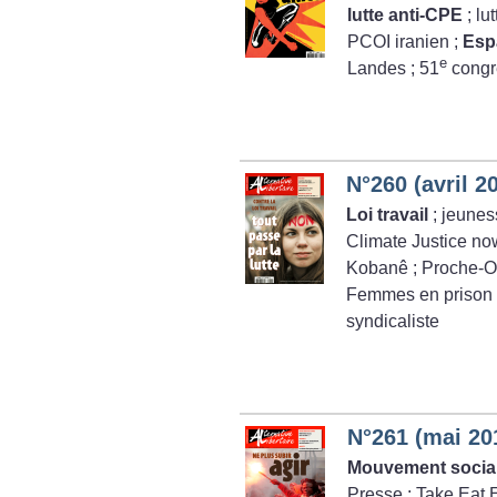
lutte anti-CPE
; lu
PCOI iranien
;
Esp
e
Landes
; 51
congr
N°260 (avril 2
Loi travail
; jeune
Climate Justice no
Kobanê
; Proche-O
Femmes en prison
syndicaliste
N°261 (mai 20
Mouvement socia
Presse
; Take Eat 