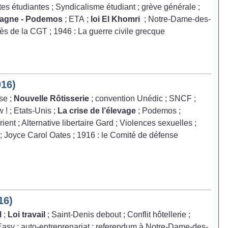
ttes étudiantes
; Syndicalisme étudiant
; grève générale
;
agne - Podemos
; ETA
;
loi El Khomri
; Notre-Dame-des-
ès de la CGT
; 1946 : La guerre civile grecque
016)
sse
;
Nouvelle Rôtisserie
; convention Unédic
; SNCF
;
w
!
; Etats-Unis
;
La crise de l’élevage
; Podemos
;
rient
; Alternative libertaire Gard
; Violences sexuelles
;
; Joyce Carol Oates
; 1916 : le Comité de défense
16)
l
;
Loi travail
; Saint-Denis debout
; Conflit hôtellerie
;
Easy
; auto-entreprenariat
; referendum à Notre-Dame-des-