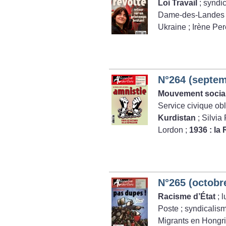
Loi Travail
; syndi
Dame-des-Landes
Ukraine
; Irène Per
N°264 (septem
Mouvement socia
Service civique obl
Kurdistan
; Silvia
Lordon
;
1936 : la
N°265 (octobr
Racisme d’État
; 
Poste
; syndicalism
Migrants en Hongr