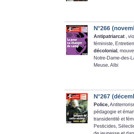
N°266 (novem
Antipatriarcat
, vi
féministe, Entreti
décolonial
, mouvem
Notre-Dame-des-L
Meuse, Albi
N°267 (décem
Police,
Antiterrori
pédagogie et éman
transidentité et fé
Pesticides, Sélect
de jeunesse et dans