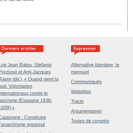
Lire Jean Batou, Stefanie
Alternative libertaire,
le
Prezioso et Ami-Jacques
mensuel
Rapin (dir.), «
Quand vient la
Communiqués
nuit. Volontaires
Webditos
internationaux contre le
fascisme (Espagne 1936-
Tracts
1939)
»
Argumentaires
Catalogne : Construire
Textes de congrès
l’anarchisme organisé