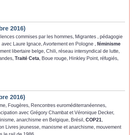
bre 2016)
olences commises par les hommes, Migrantes , pédagogie
en avec Laure Ignace, Avortement en Pologne ,
féminisme
ent libertaire belge, Chili, réseau intersyndical de lutte,
andes,
Traité Ceta
, Boue rouge, Hinkley Point, réfugiés,
bre 2016)
sme, Fougères, Rencontres euroméditerranéennes,
cipation avec Grégory Chambat et Véronique Decker,
minisme, anarchisme en Belgique, Brésil,
COP21
,
ion Livres jeunesse, marxisme et anarchisme, mouvement
 le rail de 1986