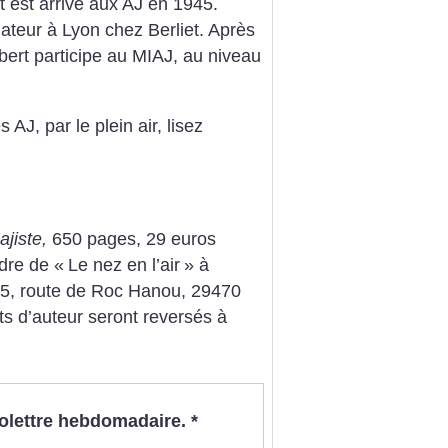
 est arrivé aux AJ en 1945.
nateur à Lyon chez Berliet. Après
bert participe au MIAJ, au niveau
 AJ, par le plein air, lisez
jiste,
650 pages, 29 euros
rdre de «
Le nez en l’air
» à
15, route de Roc Hanou, 29470
ts d’auteur seront reversés à
nfolettre hebdomadaire.
*