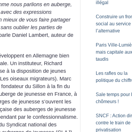
illégal
omme nous parlions en auberge,
s avec des expressions
Construire un fro
 mieux de vous faire partager
social au service
ans oublier les parties de
l’alternative
parle Daniel Lambert, auteur de
Paris Ville-Lumiè
mais capitale au
éveloppent en Allemagne bien
taudis
le. Un instituteur, Richard
e à la disposition de jeunes
Les rafles ou la
Les oiseaux migrateurs). Marc
politique du chiff
fondateur du Sillon à la fin du
auberge de jeunesse en France, à
Sale temps pour 
erges de jeunesse s’ouvrent les
chômeurs
!
nçaise des auberges de jeunesse
SNCF : Action di
endant par le confessionnalisme.
contre le train de 
du Syndicat national des
privatisation