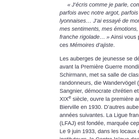
«
J’écris comme je parle, c
parfois avec notre argot, parfoi
lyonnaises… J’ai essayé de mon
mes sentiments, mes émotions, s
franche rigolade…
»
Ainsi vous 
ces
Mémoires d’ajiste
.
Les auberges de jeunesse se d
avant la Première Guerre mondia
Schirmann, met sa salle de class
randonneurs, die Wandervögel (
Sangnier, démocrate chrétien et 
e
XIX
siècle, ouvre la première 
Bierville en 1930. D’autres aub
années suivantes. La Ligue fra
(LFAJ) est fondée, marquée cep
Le 9 juin 1933, dans les locaux 