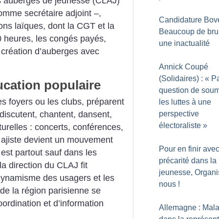
des auberges de jeunesse (CLAJ)
omme secrétaire adjoint –,
Candidature Bové
ons laïques, dont la CGT et la
Beaucoup de brui
0 heures, les congés payés,
une inactualité
a création d’auberges avec
Annick Coupé
(Solidaires) : «
P
cation populaire
question de soum
es foyers ou les clubs, préparent
les luttes à une
perspective
discutent, chantent, dansent,
électoraliste
»
turelles : concerts, conférences,
 ajiste devient un mouvement
Pour en finir avec
 est partout sauf dans les
précarité dans la
 la direction du CLAJ fit
jeunesse, Organi
e dynamisme des usagers et les
nous
!
 de la région parisienne se
ordination et d’information
Allemagne : Mala