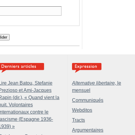
lider
Lire Jean Batou, Stefanie
Alternative libertaire,
le
Prezioso et Ami-Jacques
mensuel
Rapin (dir.), «
Quand vient la
Communiqués
nuit. Volontaires
Webditos
internationaux contre le
fascisme (Espagne 1936-
Tracts
1939)
»
Argumentaires