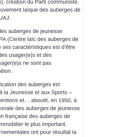
), création du Parti communiste,
Mouvement laïque des auberges de
UAJ.
des auberges de jeunesse
A (Centre laïc des auberges de
 ses caractéristiques est d’être
 des usager(e)s et des
sager(e)s ne sont pas
tion.
fication des auberges est
 à la Jeunesse et aux Sports –
ventions et… aboutit, en 1950, à
tionale des auberges de jeunesse
on française des auberges de
immobilier le plus important.
nementales ont pour résultat la