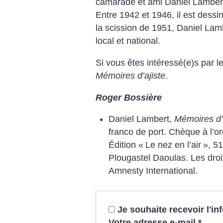
camarade et ami Daniel Lambert
Entre 1942 et 1946, il est dessi
la scission de 1951, Daniel Lam
local et national.
Si vous êtes intéressé(e)s par les
Mémoires d’ajiste
.
Roger Bossière
Daniel Lambert,
Mémoires d’a
franco de port. Chèque à l’o
Édition «
Le nez en l’air
», 5
Plougastel Daoulas. Les droi
Amnesty International.
Je souhaite recevoir l'i
Votre adresse e-mail
*