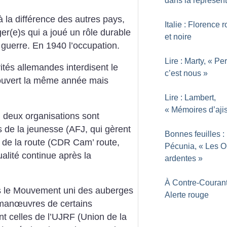
dans la représent
à la différence des autres pays,
Italie : Florence 
r(e)s qui a joué un rôle durable
et noire
a guerre. En 1940 l’occupation.
Lire : Marty, «
Per
ités allemandes interdisent le
c’est nous
»
rouvert la même année mais
Lire : Lambert,
«
Mémoires d’aji
 deux organisations sont
s de la jeunesse (AFJ, qui gèrent
Bonnes feuilles :
 de la route (CDR Cam’ route,
Pécunia, «
Les O
lité continue après la
ardentes
»
À Contre-Courant
s le Mouvement uni des auberges
Alerte rouge
 manœuvres de certains
nt celles de l’UJRF (Union de la