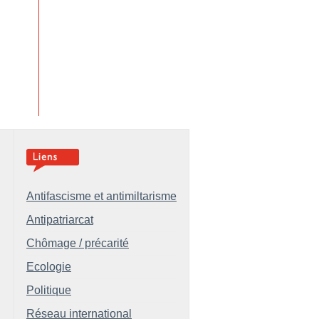
Antifascisme et antimiltarisme
Antipatriarcat
Chômage / précarité
Ecologie
Politique
Réseau international