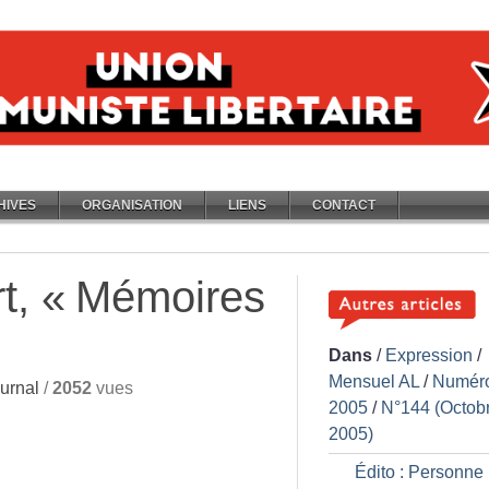
HIVES
ORGANISATION
LIENS
CONTACT
t, «
Mémoires
Dans
/
Expression
/
Mensuel AL
/
Numér
urnal
/
2052
vues
2005
/
N°144 (Octob
2005)
Édito : Personne 