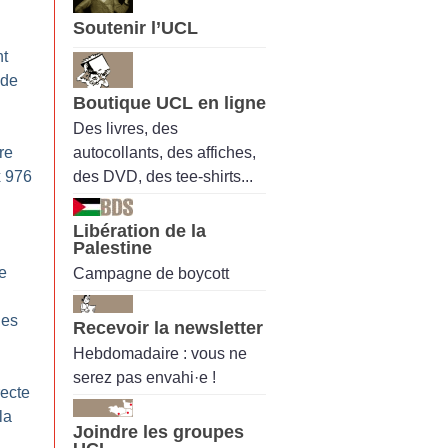
Soutenir l’UCL
nt
 de
Boutique UCL en ligne
Des livres, des
autocollants, des affiches,
re
des DVD, des tee-shirts...
x 976
Libération de la
Palestine
re
Campagne de boycott
les
Recevoir la newsletter
Hebdomadaire : vous ne
serez pas envahi·e !
recte
la
Joindre les groupes