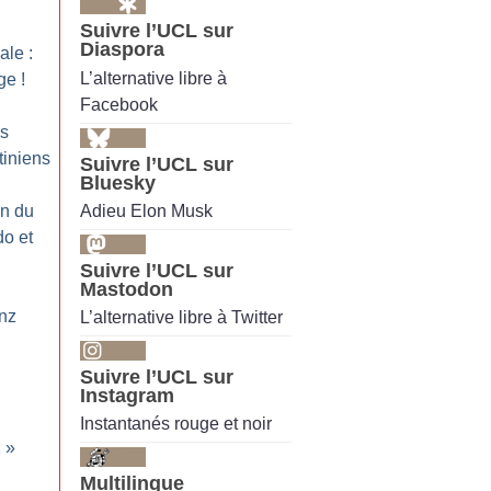
Suivre l’UCL sur
Diaspora
ale :
L’alternative libre à
ge
!
Facebook
es
tiniens
Suivre l’UCL sur
Bluesky
Adieu Elon Musk
on du
o et
Suivre l’UCL sur
Mastodon
nz
L’alternative libre à Twitter
Suivre l’UCL sur
Instagram
Instantanés rouge et noir
1
»
Multilingue