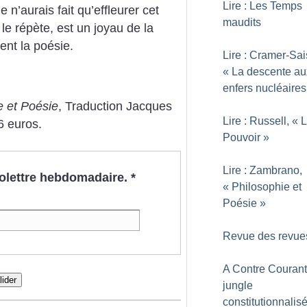
Lire : Les Temps
 n’aurais fait qu’effleurer cet
maudits
le répète, est un joyau de la
ment la poésie.
Lire : Cramer-Sai
«
La descente au
enfers nucléaires
e et Poésie
, Traduction Jacques
Lire : Russell, «
L
6 euros.
Pouvoir
»
Lire : Zambrano,
nfolettre hebdomadaire.
*
«
Philosophie et
Poésie
»
Revue des revue
A Contre Courant 
lider
jungle
constitutionnalis