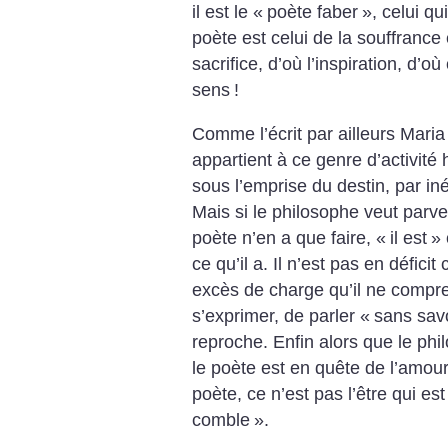
il est le «
poète faber
», celui qu
poète est celui de la souffrance 
sacrifice, d’où l’inspiration, d’
sens
!
Comme l’écrit par ailleurs Mari
appartient à ce genre d’activité
sous l’emprise du destin, par in
Mais si le philosophe veut parveni
poète n’en a que faire, «
il est
» 
ce qu’il a. Il n’est pas en défic
excès de charge qu’il ne compre
s’exprimer, de parler «
sans savoi
reproche. Enfin alors que le ph
le poète est en quête de l’amour
poète, ce n’est pas l’être qui es
comble
».