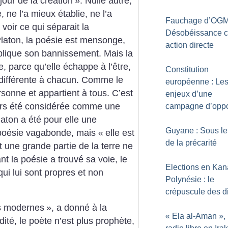
 jour de la création
». Nulle autre,
 ne l’a mieux établie, ne l’a
Fauchage d’OGM
voir ce qui séparait la
Désobéissance ci
Platon, la poésie est mensonge,
action directe
plique son bannissement. Mais la
, parce qu’elle échappe à l’être,
Constitution
indifférente à chacun. Comme le
européenne : Le
sonne et appartient à tous. C’est
enjeux d’une
ours été considérée comme une
campagne d’oppo
aton a été pour elle une
Guyane : Sous le 
a poésie vagabonde, mais «
elle est
de la précarité
et une grande partie de la terre ne
nt la poésie a trouvé sa voie, le
Elections en Kan
qui lui sont propres et non
Polynésie : le
crépuscule des d
es modernes
», a donné à la
«
Ela al-Aman
»,
ité, le poète n’est plus prophète,