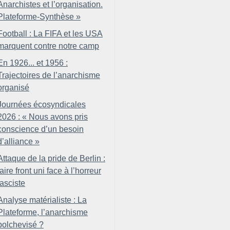
Anarchistes et l’organisation.
Plateforme-Synthèse
»
Football : La FIFA et les USA
marquent contre notre camp
En 1926... et 1956 :
Trajectoires de l’anarchisme
organisé
Journées écosyndicales
2026 : «
Nous avons pris
conscience d’un besoin
d’alliance
»
Attaque de la pride de Berlin :
faire front uni face à l’horreur
fasciste
Analyse matérialiste : La
Plateforme, l’anarchisme
bolchevisé
?