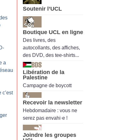
Soutenir l’UCL
 des
e
Boutique UCL en ligne
Des livres, des
autocollants, des affiches,
D-
des DVD, des tee-shirts...
e a
réseau
Libération de la
Palestine
Campagne de boycott
 c’est
Recevoir la newsletter
Hebdomadaire : vous ne
ger
serez pas envahi·e !
Joindre les groupes