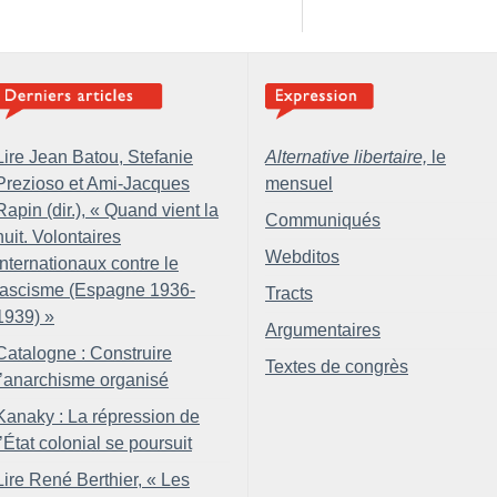
Lire Jean Batou, Stefanie
Alternative libertaire,
le
Prezioso et Ami-Jacques
mensuel
Rapin (dir.), «
Quand vient la
Communiqués
nuit. Volontaires
Webditos
internationaux contre le
fascisme (Espagne 1936-
Tracts
1939)
»
Argumentaires
Catalogne : Construire
Textes de congrès
l’anarchisme organisé
Kanaky : La répression de
l’État colonial se poursuit
Lire René Berthier, «
Les