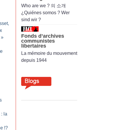
Who are we ? 의 소개
¿Quiénes somos ? Wer
sind wir ?
sset,
x
Fonds d’archives
»
communistes
libertaires
e
La mémoire du mouvement
depuis 1944
s
: la
ée
!?