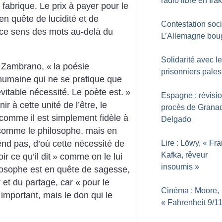
radio libre en Irak
i fabrique. Le prix à payer pour le
en quête de lucidité et de
Contestation soci
où ce sens des mots au-delà du
L’Allemagne bou
Solidarité avec l
a Zambrano, «
la poésie
prisonniers pales
 humaine qui ne se pratique que
évitable nécessité. Le poète est.
»
Espagne : révisi
r à cette unité de l’être, le
procès de Granad
comme il est simplement fidèle à
Delgado
it comme le philosophe, mais en
nd pas, d’où cette nécessité de
Lire : Löwy, «
Fra
Kafka, rêveur
r ce qu’il dit
» comme on le lui
insoumis
»
ilosophe est en quête de sagesse,
 et du partage, car «
pour le
Cinéma : Moore,
t important, mais le don qui le
«
Fahrenheit 9/1