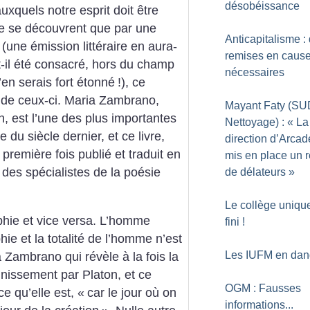
désobéissance
auxquels notre esprit doit être
 ne se découvrent que par une
Anticapitalisme :
 (une émission littéraire en aura-
remises en caus
a-t-il été consacré, hors du champ
nécessaires
en serais fort étonné
!), ce
e de ceux-ci. Maria Zambrano,
Mayant Faty (SU
, est l’une des plus importantes
Nettoyage) : «
La
e du siècle dernier, et ce livre,
direction d’Arcad
 première fois publié et traduit en
mis en place un 
 des spécialistes de la poésie
de délateurs
»
Le collège unique
phie et vice versa. L’homme
fini
!
hie et la totalité de l’homme n’est
Les IUFM en dan
a Zambrano qui révèle à la fois la
nissement par Platon, et ce
OGM : Fausses
e qu’elle est, «
car le jour où on
informations...