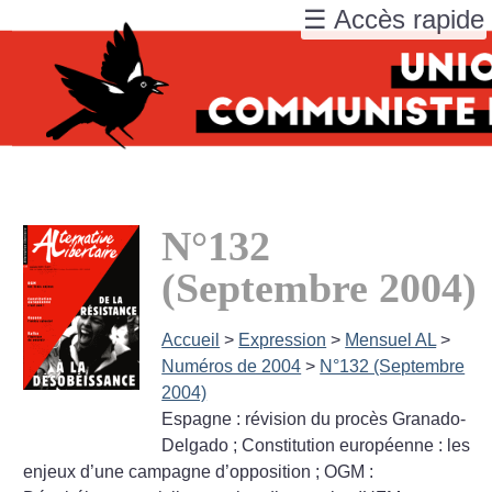
☰ Accès rapide
N°132
(Septembre 2004)
Accueil
>
Expression
>
Mensuel AL
>
Numéros de 2004
>
N°132 (Septembre
2004)
Espagne : révision du procès Granado-
Delgado
; Constitution européenne : les
enjeux d’une campagne d’opposition
; OGM :