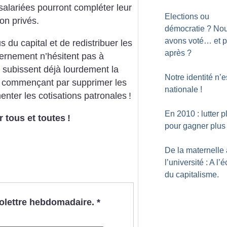
 salariées pourront compléter leur
Elections ou
on privés.
démocratie
? No
avons voté… et p
 du capital et de redistribuer les
après
?
vernement n’hésitent pas à
i subissent déjà lourdement la
Notre identité n’e
n commençant par supprimer les
nationale
!
enter les cotisations patronales
!
En 2010 : lutter p
r tous et toutes
!
pour gagner plus
De la maternelle 
l’université : A l’
du capitalisme.
nfolettre hebdomadaire.
*