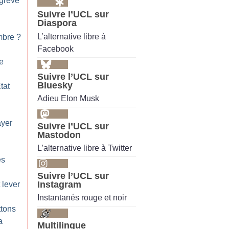
 grève
Suivre l’UCL sur
Diaspora
L’alternative libre à
mbre
?
Facebook
ue
Suivre l’UCL sur
Bluesky
tat
Adieu Elon Musk
ayer
Suivre l’UCL sur
Mastodon
L’alternative libre à Twitter
es
Suivre l’UCL sur
Instagram
 lever
Instantanés rouge et noir
ttons
a
Multilingue