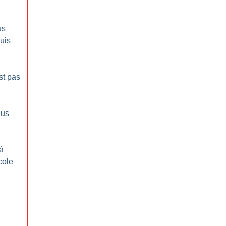
us
uis
st pas
lus
à
école