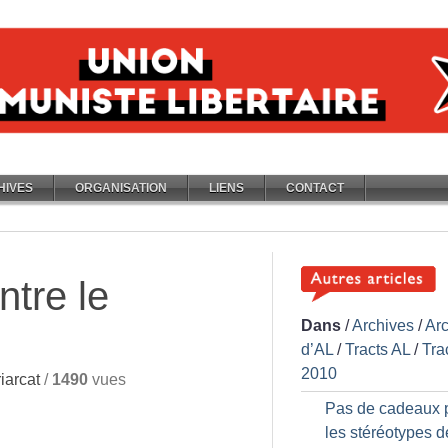
HIVES
ORGANISATION
LIENS
CONTACT
tre le
Dans
/
Archives
/
Ar
d’AL
/
Tracts AL
/
Tra
2010
iarcat
/
1490
vues
Pas de cadeaux 
les stéréotypes d