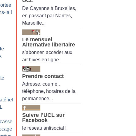
UCL
portée
De Cayenne à Bruxelles,
ns-la
!
en passant par Nantes,
Marseille...
Le mensuel
Alternative libertaire
le
s’abonner, accéder aux
x
archives en ligne.
Prendre contact
tte
Adresse, courriel,
téléphone, horaires de la
permanence...
atériel
AL
Suivre l’UCL sur
Facebook
 casse
le réseau antisocial !
ocage