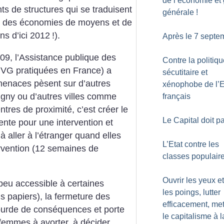
de l’économie et
ts de structures qui se traduisent
générale
!
s, des économies de moyens et de
ns d’ici 2012
!).
Après le 7 septe
09, l’Assistance publique des
Contre la politiq
 IVG pratiquées en France) a
sécutitaire et
menaces pèsent sur d’autres
xénophobe de l’E
gny ou d’autres villes comme
français
res de proximité, c’est créer le
Le Capital doit p
tente pour une intervention et
aller à l’étranger quand elles
L’Etat contre les
ervention (12 semaines de
classes populair
Ouvrir les yeux et
peu accessible à certaines
les poings, lutter
papiers), la fermeture des
efficacement, me
ourde de conséquences et porte
le capitalisme à l
 femmes à avorter, à décider