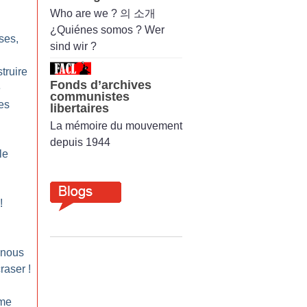
Who are we ? 의 소개
¿Quiénes somos ? Wer
ses,
sind wir ?
truire
Fonds d’archives
e
communistes
es
libertaires
La mémoire du mouvement
depuis 1944
le
!
 nous
craser
!
sme