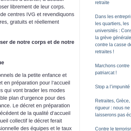
retraite
oser librement de leur corps.
de centres IVG et revendiquons
Dans les entrepri
res, gratuits et réellement
les quartiers, les
universités : Cons
la grève général
ser de notre corps et de notre
contre la casse d
retraites
!
ue
Marchons contre 
patriarcat
!
nnels de la petite enfance et
t en préparation pour l’accueil
Stop a l’impunité
res qui vont brader les modes
table plan d’urgence pour des
Retraites, Grèce,
fance. Le décret en préparation
rigueur : nous ne
écédent de la qualité d’accueil
laisserons pas é
eil collectif le décret ferait
sionnelle des équipes et le taux
Contre le terrori