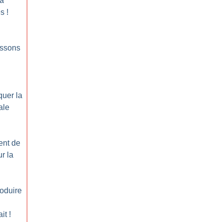
la
es
!
aissons
quer la
ale
ent de
r la
roduire
ait
!