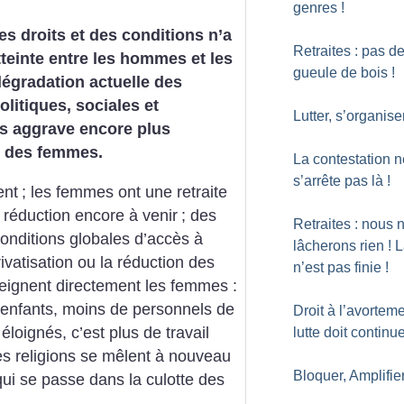
genres
!
des droits et des conditions n’a
Retraites : pas d
tteinte entre les hommes et les
gueule de bois
!
égradation actuelle des
olitiques, sociales et
Lutter, s’organise
 aggrave encore plus
n des femmes.
La contestation n
s’arrête pas là
!
ent
; les femmes ont une retraite
réduction encore à venir
; des
Retraites : nous 
conditions globales d’accès à
lâcherons rien
! L
privatisation ou la réduction des
n’est pas finie
!
eignent directement les femmes :
enfants, moins de personnels de
Droit à l’avorteme
éloignés, c’est plus de travail
lutte doit continu
les religions se mêlent à nouveau
Bloquer, Amplifie
qui se passe dans la culotte des