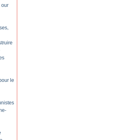
 our
ses,
truire
e
es
pour le
nistes
ne-
e