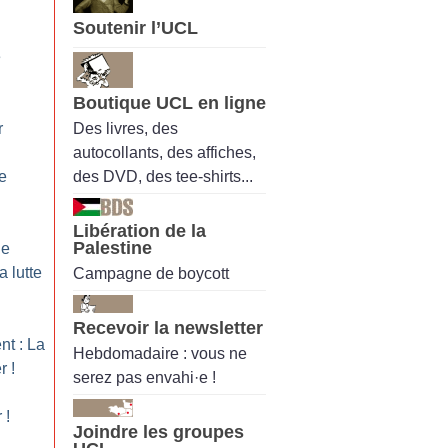
Soutenir l’UCL
e
Boutique UCL en ligne
Des livres, des
r
autocollants, des affiches,
des DVD, des tee-shirts...
e
Libération de la
Palestine
ne
a lutte
Campagne de boycott
Recevoir la newsletter
nt : La
Hebdomadaire : vous ne
er
!
serez pas envahi·e !
r
!
Joindre les groupes