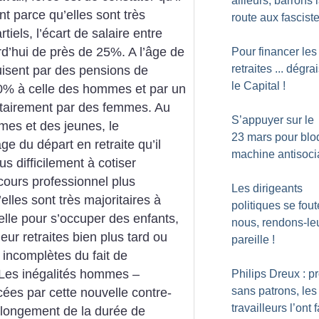
ailleurs, barrons 
t parce qu’elles sont très
route aux fascist
tiels, l’écart de salaire entre
’hui de près de 25%. A l’âge de
Pour financer les
retraites ... dégr
duisent par des pensions de
le Capital
!
 60% à celle des hommes et par un
itairement par des femmes. Au
S’appuyer sur le
mmes et des jeunes, le
23 mars pour blo
ge du départ en retraite qu’il
machine antisoci
s difficilement à cotiser
cours professionnel plus
Les dirigeants
les sont très majoritaires à
politiques se fout
elle pour s’occuper des enfants,
nous, rendons-leu
eur retraites bien plus tard ou
pareille
!
 incomplètes du fait de
. Les inégalités hommes –
Philips Dreux : p
sans patrons, les
ées par cette nouvelle contre-
travailleurs l’ont f
allongement de la durée de