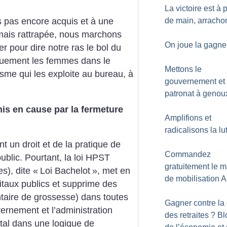
La victoire est à 
de main, arracho
s pas encore acquis et à une
amais rattrapée, nous marchons
On joue la gagne
 pour dire notre ras le bol du
iquement les femmes dans le
Mettons le
lisme qui les exploite au bureau, à
gouvernement et 
patronat à genou
mis en cause par la fermeture
Amplifions et
radicalisons la lu
nt un droit et de la pratique de
Commandez
ublic. Pourtant, la loi HPST
gratuitement le m
es), dite «
Loi Bachelot
», met en
de mobilisation 
itaux publics et supprime des
ntaire de grossesse) dans toutes
Gagner contre la
uvernement et l’administration
des retraites
? Bl
pital dans une logique de