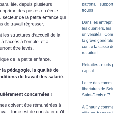
arallèle, depuis plusieurs
patronal : support
troups
upprime des postes en école
u secteur de la petite enfance qui
Dans les entrepri
s de travail régresser.
les quartiers, les
universités : Cons
les structures d’accueil de la
la grève général
à l’accès à l’emploi et à
contre la casse d
rront être levés.
retraites
!
lique de la petite enfance.
Retraités : morts 
 la pédagogie, la qualité de
capital
nditions de travail des salarié-
Lettre des commu
libertaires de Sei
iculièrement concernées
!
Saint-Denis n°7
mes doivent être rémunérées à
A Chauny comm
il, force est de constater qu’il